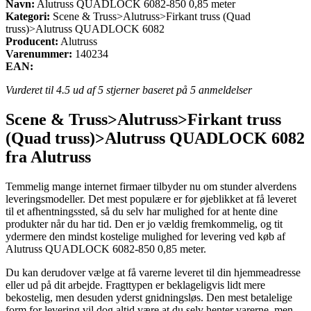
Navn:
Alutruss QUADLOCK 6082-850 0,85 meter
Kategori:
Scene & Truss>Alutruss>Firkant truss (Quad
truss)>Alutruss QUADLOCK 6082
Producent:
Alutruss
Varenummer:
140234
EAN:
Vurderet til
4.5
ud af 5 stjerner baseret på
5
anmeldelser
Scene & Truss>Alutruss>Firkant truss
(Quad truss)>Alutruss QUADLOCK 6082
fra Alutruss
Temmelig mange internet firmaer tilbyder nu om stunder alverdens
leveringsmodeller. Det mest populære er for øjeblikket at få leveret
til et afhentningssted, så du selv har mulighed for at hente dine
produkter når du har tid. Den er jo vældig fremkommelig, og tit
ydermere den mindst kostelige mulighed for levering ved køb af
Alutruss QUADLOCK 6082-850 0,85 meter.
Du kan derudover vælge at få varerne leveret til din hjemmeadresse
eller ud på dit arbejde. Fragttypen er beklageligvis lidt mere
bekostelig, men desuden yderst gnidningsløs. Den mest betalelige
form for levering vil dog altid være at du selv henter varerne, men