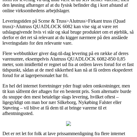
den løsning afhænger af at du fysisk befinder dig i kort afstand af
online virksomhedens arbejdslager.
Leveringstiden på Scene & Truss>Alutruss>Firkant truss (Quad
truss)>Alutruss QUADLOCK 6082 kan vise sig at være ret
udslagsgivende hvis vi står og skal bruge produktet om et øjeblik, så
derfor er det ret så relevant at du kigger nærmere på den anslåede
leveringsdato for den relevante vare.
Flere webbutikker giver dag-til-dag levering på en række af deres
varenumre, eksempelvis Alutruss QUADLOCK 6082-850 0,85
meter, som imidlertid er regnet ud fra at ordren laves forud for et fast
tidspunkt, sådan at de med sikkerhed kan nå at få ordren ekspederet
forud for at lagerpersonalet har fri.
En hel del internet forretninger yder fragt uden omkostninger, men
tit kun såfremt der aftages for en bestemt pris. Som alternativ burde
du snuppe den mest betalelige slags levering, hvilket oftest –
ligegyldigt om man bor nær Silkeborg, Nykøbing Falster eller
Støvring – vil blive at få dem til at bringe varerne til et
afhentningssted.
Det er ret let for folk at lave prissammenligning fra flere internet