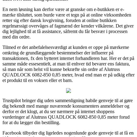
En nem løsning kan derfor være at granske om e-butikken er e-
mærke tilsluttet, som burde være et tegn på at online virksomheden
retter sig efter dansk lovgivning, foruden at online butikken
regelmæssigt overvåges af fagmænd der kender vilkårene. Det giver
dig lejlighed til at få assistance, såfremt du får besvær i processen
med din ordre.
Tilmed er det anbefalelsesværdigt at kunden er oppe på mærkerne
omkring de grundlæggende bestemmelser der influerer på
transaktionen, fx den bytteret internet forhandleren har. Her er det på
samme måde essesentielt, at man til enhver tid bevarer ens faktura,
så man når som helst vil kunne bekræfte sin ordre af Alutruss
QUADLOCK 6082-850 0,85 meter, hvad end man er på udkig efter
et produkt til en voksen eller et barn.
Trustpilot bringer dig uden sammenligning habile genveje til at gøre
dig bekendt med mange nuværende konsumenters anmeldelser og
derfor er det klogt, at du ser nærmere på internet shoppens
vurderinger af Alutruss QUADLOCK 6082-850 0,85 meter forud
for at du lægger din bestilling.
Facebook tilbyder dig ligeledes nogenlunde gode genveje til at få en