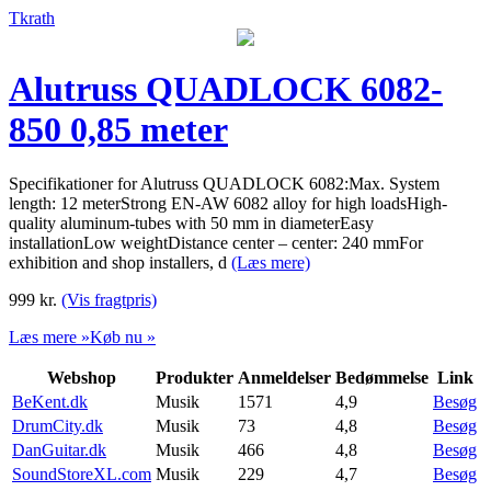
Tkrath
Alutruss QUADLOCK 6082-
850 0,85 meter
Specifikationer for Alutruss QUADLOCK 6082:Max. System
length: 12 meterStrong EN-AW 6082 alloy for high loadsHigh-
quality aluminum-tubes with 50 mm in diameterEasy
installationLow weightDistance center – center: 240 mmFor
exhibition and shop installers, d
(Læs mere)
999
kr.
(Vis fragtpris)
Læs mere »
Køb nu »
Webshop
Produkter
Anmeldelser
Bedømmelse
Link
BeKent.dk
Musik
1571
4,9
Besøg
DrumCity.dk
Musik
73
4,8
Besøg
DanGuitar.dk
Musik
466
4,8
Besøg
SoundStoreXL.com
Musik
229
4,7
Besøg