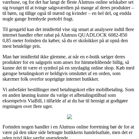
varehuse, og for det har langt de fleste Alutruss online selskaber set
sig tvunget til at tvinge salgsværdien på mange af deres produkter –
til børn, og tillige også til mænd og kvinder – en hel del, og endda
nogle gange frembyde portofri fragt.
Til gengæld kan det imidlertid vise sig smart at analysere indtil flere
internet handler efter rabat på Alutruss QUADLOCK 6082-850
0,85 meter forinden du køber, så du er skråsikker på at opnå den
mest betalelige pris.
Man bør imidlertid ikke glemme, at når en e-butik sælger deres
produkter for en salgspris som anses for himmelråbende billig, så
kunne det tit være et symbol på en snydagtig online shop. Køb med
gængse betalingskort er heldigvis omsluttet af en orden, som
skærmer folk overfor uoprigtige internet butikker.
Vi anbefaler bestillinger med betalingskort eller mobilbetaling. Som
en anden løsning kunne du vælge et afbetalingstilbud som
eksempelvis ViaBill, i tilfælde af at du har til hensigt at godtgøre
regningen over flere uger.
Forinden nogen handler i en Alutruss online forretning bør de for at
være på den sikre side betragte butikkens handelsaftale, men det er
uden tvivl ikke særlig spændende.