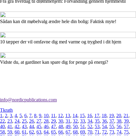
Fra grå hverdag til drømmehjem: Forvandling gennem hjemmestil
Sådan kan dit møbelvalg ændre hele din bolig: Faktisk myte!
10 tæpper der vil omfavne dig med varme og tryghed i dit hjem
Vidste du, at gardiner kan spare dig for penge på energi?
info@nordicpublications.com
Tkrath
1
,
2
,
3
,
4
,
5
,
6
,
7
,
8
,
9
,
10
,
11
,
12
,
13
,
14
,
15
,
16
,
17
,
18
,
19
,
20
,
21
,
22
,
23
,
24
,
25
,
26
,
27
,
28
,
29
,
30
,
31
,
32
,
33
,
34
,
35
,
36
,
37
,
38
,
39
,
40
,
41
,
42
,
43
,
44
,
45
,
46
,
47
,
48
,
49
,
50
,
51
,
52
,
53
,
54
,
55
,
56
,
57
,
58
,
59
,
60
,
61
,
62
,
63
,
64
,
65
,
66
,
67
,
68
,
69
,
70
,
71
,
72
,
73
,
74
,
75
,