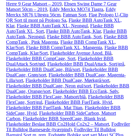
Herre 9 Gear Matsort – 2019
,
Ebsen Swing Dame 7 Gear
Matsort 50cm – 2019
,
Eddy Merckx MO74 Tiagra
,
Eddy
Merckx SR76 Ultegra 56cm
,
Fatman Sort
,
Flag Prologo U-Clip
QR Sort til mont på Prologo Sa
,
Flaske BBB AutoTank XL,
Klar
,
Flaske BBB AutoTank XL, Neongul
,
Flaske BBB
AutoTank XL, Sort
,
Flaske BBB AutoTank, Klar
,
Flaske BBB
AutoTank, Neongul
,
Flaske BBB AutoTank, Sort
,
Flaske BBB
CompTank , Pink Magenta
,
Flaske BBB CompTank XL,
Klar/Sort
,
Flaske BBB CompTank XL, Mangenta
,
Flaske BBB
CompTank, Klar/Sort
,
Flaskeholder Avenue Anod. Blå
,
Flaskeholder BBB CompCage, Sort
,
Flaskeholder BBB
DualAttack Sort/rød
,
Flaskeholder BBB DualAttack, Sort/grå
,
Flaskeholder BBB DualCage, Blå/sort
,
Flaskeholder BBB
DualCage, Grøn/sort
,
Flaskeholder BBB DualCage, Magenta-
Lilla/sort
,
Flaskeholder BBB DualCage, Mørkgrå/sort
,
Flaskeholder BBB DualCage, Neon gul/sort
,
Flaskeholder BBB
DualCage, Orange/sort
,
Flaskeholder BBB EcoTank, Sølv
,
Flaskeholder BBB FlexCage, Matsort/blå
,
Flaskeholder BBB
FlexCage, Sort/gul
,
Flaskeholder BBB FuelTank, Hvid
,
Flaskeholder BBB FuelTank, Mat Titan
,
Flaskeholder BBB
SideCage, Hvid
,
Flaskeholder BBB SideCarbon, Matsort
Carbon
,
Flaskeholder BBB SpeedCage, Blank hvid
,
Flaskeholder Beslag BBB Co2Hold Co2x2 – Matsort
,
Fodhviler
Til Bulldog Barnesæde (tværpind)
,
Fodhviler Til Bulldog
Barnstol Sort m. rem
,
Fodstøtte Bobike sort sæt Maxi SCPlus
,