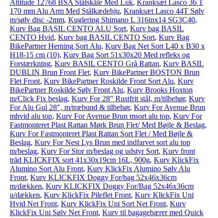
Attitude 12768 BSA Stålskåle Med Luk
,
Kranksæt Lasco 36 T
170 mm Alu Arm Med Stålkædehju
,
Kranksæt Lasco 44T Sølv
m/sølv disc -2mm
,
Kuglering Shimano L 316inx14 SG3C40
,
Kurv Bag BASIL CENTO ALU Sort
,
Kurv bag BASIL
CENTO Hvid
,
Kurv bag BASIL CENTO Sort
,
Kurv Bag
BikePartner Herning Sort Alu
,
Kurv Bag Net Sort L40 x B30 x
H18-15 cm (10)
,
Kurv Bag Sort 51x30x20 Med refleks og
Forstærkning
,
Kurv BASIL CENTO Grå Rattan
,
Kurv BASIL
DUBLIN Brun Front Flet
,
Kurv BikePartner BOSTON Brun
Flet Front
,
Kurv BikePartner Roskilde Front Sort Alu
,
Kurv
BikePartner Roskilde Sølv Front Alu
,
Kurv Brooks Hoxton
m/Click Fix beslag
,
Kurv For 28″ Rustfrit stål, m/tilbehør
,
Kurv
For Alu Gul 28″, m/træbund & tilbehør
,
Kurv For Avenue Brun
mhvid alu top
,
Kurv For Avenue Brun msort alu top
,
Kurv For
Fastmonteret Plast Rattan Mørk Brun Flet/ Med Bøjle & Beslag
,
Kurv For Fastmonteret Plast Rattan Sort Flet / Med Bøjle &
Beslag
,
Kurv For Nest Lys Brun med indfarvet sort alu top
m/beslag
,
Kurv For Stor m/beslag og udstyr Sort
,
Kurv front
tråd KLICKFIX sort 41x30x19cm 16L, 900g
,
Kurv KlickFix
Alumino Sort Alu Front
,
Kurv KlickFix Alumino Sølv Alu
Front
,
Kurv KLICKFIX Doggy For/bag 52x46x36cm
m/dækken
,
Kurv KLICKFIX Doggy For/Bag 52x46x36cm
u/dækken
,
Kurv KlickFix Pileflet Front
,
Kurv KlickFix Uni
Hvid Net Front
,
Kurv KlickFix Uni Sort Net Front
,
Kurv
KlickFix Uni Sølv Net Front
,
Kurv til bagagebærer med Quick