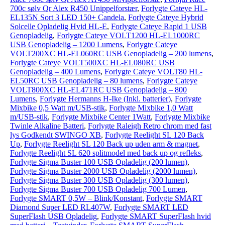
700c sølv Qr Alex R450 Unippelforstær
,
Forlygte Cateye HL-
EL135N Sort 3 LED 150+ Candela
,
Forlygte Cateye Hybrid
Solcelle Opladelig Hvid HL-E
,
Forlygte Cateye Rapid 1 USB
Genopladelig
,
Forlygte Cateye VOLT1200 HL-EL1000RC
USB Genopladelig – 1200 Lumens
,
Forlygte Cateye
VOLT200XC HL-EL060RC USB Genopladelig – 200 lumens
,
Forlygte Cateye VOLT500XC HL-EL080RC USB
Genopladelig – 400 Lumens
,
Forlygte Cateye VOLT80 HL-
EL50RC USB Genopladelig – 80 lumens
,
Forlygte Cateye
VOLT800XC HL-EL471RC USB Genopladelig – 800
Lumens
,
Forlygte Hermanns H-Ike (Inkl. batterier)
,
Forlygte
Mixbike 0,5 Watt m/USB-stik
,
Forlygte Mixbike 1,0 Watt
m/USB-stik
,
Forlygte Mixbike Center 1Watt
,
Forlygte Mixbike
Twinle Alkaline Batteri
,
Forlygte Raleigh Retro chrom med fast
lys Godkendt SWINGO XB
,
Forlygte Reelight SL 120 Back
Up
,
Forlygte Reelight SL 120 Back up uden arm & magnet
,
Forlygte Reelight SL 620 splitmodel med back up og refleks
,
Forlygte Sigma Buster 100 USB Opladelig (200 lumen)
,
Forlygte Sigma Buster 2000 USB Opladelig (2000 lumen)
,
Forlygte Sigma Buster 300 USB Opladelig (300 lumen)
,
Forlygte Sigma Buster 700 USB Opladelig 700 Lumen
,
Forlygte SMART 0,5W – Blink/Konstant
,
Forlygte SMART
Diamond Super LED RL407W
,
Forlygte SMART LED
SuperFlash USB Opladelig
,
Forlygte SMART SuperFlash hvid