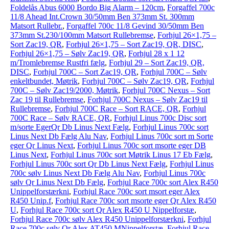
Foldelås Abus 6000 Bordo Big Alarm – 120cm
,
Forgaffel 700c
11/8 Ahead Int.Crown 30/50mm Ben 373mm St. 300mm
Matsort Rullebr.
,
Forgaffel 700c 11/8 Gevind 30/50mm Ben
373mm St.230/100mm Matsort Rullebremse
,
Forhjul 26×1,75 –
Sort Zac19, QR
,
Forhjul 26×1,75 – Sort Zac19, QR, DISC
,
Forhjul 26×1,75 – Sølv Zac19, QR
,
Forhjul 28 x 1 12
m/Tromlebremse Rustfri fælg
,
Forhjul 29 – Sort Zac19, QR,
DISC
,
Forhjul 700C – Sort Zac19, QR
,
Forhjul 700C – Sølv
enkeltbundet, Møtrik
,
Forhjul 700C – Sølv Zac19, QR
,
Forhjul
700C – Sølv Zac19/2000, Møtrik
,
Forhjul 700C Nexus – Sort
Zac 19 til Rullebremse
,
Forhjul 700C Nexus – Sølv Zac19 til
Rullebremse
,
Forhjul 700C Race – Sort RACE, QR
,
Forhjul
700C Race – Sølv RACE, QR
,
Forhjul Linus 700c Disc sort
m/sorte EgerQr Db Linus Next Fælg
,
Forhjul Linus 700c sort
Linus Next Db Fælg Alu Nav
,
Forhjul Linus 700c sort m Sorte
eger Qr Linus Next
,
Forhjul Linus 700c sort msorte eger DB
Linus Next
,
Forhjul Linus 700c sort Møtrik Linus 17 Eb Fælg
,
Forhjul Linus 700c sort Qr Db Linus Next Fælg
,
Forhjul Linus
700c sølv Linus Next Db Fælg Alu Nav
,
Forhjul Linus 700c
sølv Qr Linus Next Db Fælg
,
Forhjul Race 700c sort Alex R450
Unippelforstærkni
,
Forhjul Race 700c sort msort eger Alex
R450 Unip.f
,
Forhjul Race 700c sort msorte eger Qr Alex R450
U
,
Forhjul Race 700c sort Qr Alex R450 U Nippelforstæ
,
Forhjul Race 700c sølv Alex R450 Unippelforstærkni
,
Forhjul
Race 700c sølv Qr Alex AT450 MNippelforstæ
,
Forhjul Race