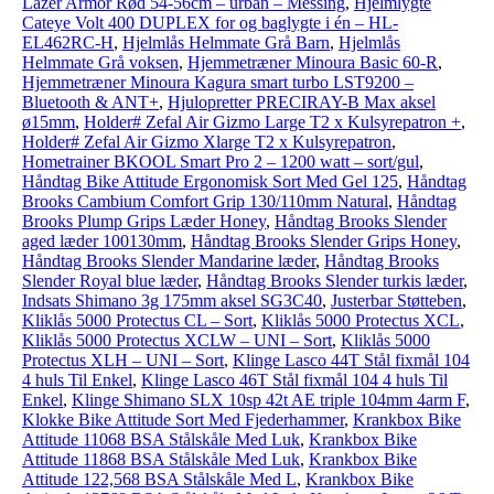
Lazer Armor Rød 54-56cm – urban – Messing
,
Hjelmlygte
Cateye Volt 400 DUPLEX for og baglygte i én – HL-
EL462RC-H
,
Hjelmlås Helmmate Grå Barn
,
Hjelmlås
Helmmate Grå voksen
,
Hjemmetræner Minoura Basic 60-R
,
Hjemmetræner Minoura Kagura smart turbo LST9200 –
Bluetooth & ANT+
,
Hjulopretter PRECIRAY-B Max aksel
ø15mm
,
Holder# Zefal Air Gizmo Large T2 x Kulsyrepatron +
,
Holder# Zefal Air Gizmo Xlarge T2 x Kulsyrepatron
,
Hometrainer BKOOL Smart Pro 2 – 1200 watt – sort/gul
,
Håndtag Bike Attitude Ergonomisk Sort Med Gel 125
,
Håndtag
Brooks Cambium Comfort Grip 130/110mm Natural
,
Håndtag
Brooks Plump Grips Læder Honey
,
Håndtag Brooks Slender
aged læder 100130mm
,
Håndtag Brooks Slender Grips Honey
,
Håndtag Brooks Slender Mandarine læder
,
Håndtag Brooks
Slender Royal blue læder
,
Håndtag Brooks Slender turkis læder
,
Indsats Shimano 3g 175mm aksel SG3C40
,
Justerbar Støtteben
,
Kliklås 5000 Protectus CL – Sort
,
Kliklås 5000 Protectus XCL
,
Kliklås 5000 Protectus XCLW – UNI – Sort
,
Kliklås 5000
Protectus XLH – UNI – Sort
,
Klinge Lasco 44T Stål fixmål 104
4 huls Til Enkel
,
Klinge Lasco 46T Stål fixmål 104 4 huls Til
Enkel
,
Klinge Shimano SLX 10sp 42t AE triple 104mm 4arm F
,
Klokke Bike Attitude Sort Med Fjederhammer
,
Krankbox Bike
Attitude 11068 BSA Stålskåle Med Luk
,
Krankbox Bike
Attitude 11868 BSA Stålskåle Med Luk
,
Krankbox Bike
Attitude 122,568 BSA Stålskåle Med L
,
Krankbox Bike