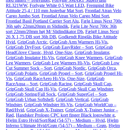
med batteri – Testvinder
,
Forlygte SMART SuperFlash
RL321WW
,
Forlygte White 0,5 Watt LED
,
Frempind Bike
Attitude 25,4 / 110 mm Justerbar Mat Sort
,
Frontlad Atran Velo
Cargo Jumbo Sort
,
Frontlad Atran Velo Cargo Mini Sort
,
Frontlad Basil Portland Carrier Sort Alu
,
Fælg Linus Next 700c
36h sølv 22mm20mm m Slidindik
,
Fælg Lite Next 700c 36h
sort 22mm/20mm høj M/ Slidindikator Db
,
Fælg# Linus Next
26 X 1,75 DB sort 36h DB
,
Godkendt Ringlås Bike Attitude
Hvid
,
GripGrab Arctic
,
GripGrab Arm Warmers Hi-Vis
,
GripGrab DryFoot
,
GripGrab EasyRider – Sort
,
GripGrab
HeadGlove Classic, Hvid, One-Size
,
GripGrab Insulator
,
GripGrab Insulator Hi-Vis
,
GripGrab Knee Warmers
,
GripGrab
Leg Warmers
,
GripGrab Leg Warmers Hi-Vis
,
GripGrab Low
Cut Summer Sock – Sort
,
GripGrab Nordic
,
GripGrab Orca
,
GripGrab Polaris
,
GripGrab Progel – Sort
,
GripGrab Progel Hi-
Vis
,
GripGrab RaceAero Hi-Vis, One-Size
,
GripGrab
RaceAqua – Sort
,
GripGrab Racing
,
GripGrab Skull Cap
,
GripGrab Skull Cap Hi-Vis
,
GripGrab Skull Cap Windster
,
GripGrab Spring/Fall Sock
,
GripGrab SuperGel – Sort
,
GripGrab Urban Softshell
,
GripGrab Vertical
,
GripGrab
Windster
,
GripGrab Windster Hi-Vis
,
GripGrab WorldCup –
Rød/Hvid
,
GripGrab X-Trainer
,
GripGrab X-Trainer Junior –
Rød
,
Handsker Prologo CPC kort finger Black logowhite g
,
Hjelm Estro Hvid/Sort/Rød (54-57) – Medium – Hvid
,
Hjelm
Inferno Ultimate Hvid/Grøn (54-57) – Medium – Grøn
,
Hjelm