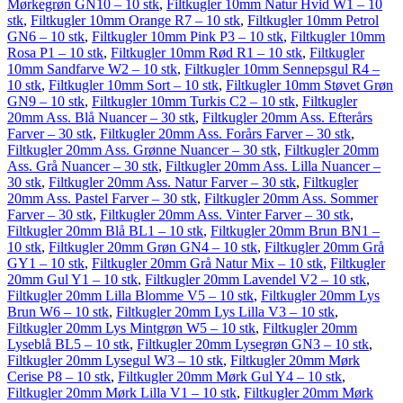
Mørkegrøn GN10 – 10 stk
,
Filtkugler 10mm Natur Hvid W1 – 10
stk
,
Filtkugler 10mm Orange R7 – 10 stk
,
Filtkugler 10mm Petrol
GN6 – 10 stk
,
Filtkugler 10mm Pink P3 – 10 stk
,
Filtkugler 10mm
Rosa P1 – 10 stk
,
Filtkugler 10mm Rød R1 – 10 stk
,
Filtkugler
10mm Sandfarve W2 – 10 stk
,
Filtkugler 10mm Sennepsgul R4 –
10 stk
,
Filtkugler 10mm Sort – 10 stk
,
Filtkugler 10mm Støvet Grøn
GN9 – 10 stk
,
Filtkugler 10mm Turkis C2 – 10 stk
,
Filtkugler
20mm Ass. Blå Nuancer – 30 stk
,
Filtkugler 20mm Ass. Efterårs
Farver – 30 stk
,
Filtkugler 20mm Ass. Forårs Farver – 30 stk
,
Filtkugler 20mm Ass. Grønne Nuancer – 30 stk
,
Filtkugler 20mm
Ass. Grå Nuancer – 30 stk
,
Filtkugler 20mm Ass. Lilla Nuancer –
30 stk
,
Filtkugler 20mm Ass. Natur Farver – 30 stk
,
Filtkugler
20mm Ass. Pastel Farver – 30 stk
,
Filtkugler 20mm Ass. Sommer
Farver – 30 stk
,
Filtkugler 20mm Ass. Vinter Farver – 30 stk
,
Filtkugler 20mm Blå BL1 – 10 stk
,
Filtkugler 20mm Brun BN1 –
10 stk
,
Filtkugler 20mm Grøn GN4 – 10 stk
,
Filtkugler 20mm Grå
GY1 – 10 stk
,
Filtkugler 20mm Grå Natur Mix – 10 stk
,
Filtkugler
20mm Gul Y1 – 10 stk
,
Filtkugler 20mm Lavendel V2 – 10 stk
,
Filtkugler 20mm Lilla Blomme V5 – 10 stk
,
Filtkugler 20mm Lys
Brun W6 – 10 stk
,
Filtkugler 20mm Lys Lilla V3 – 10 stk
,
Filtkugler 20mm Lys Mintgrøn W5 – 10 stk
,
Filtkugler 20mm
Lyseblå BL5 – 10 stk
,
Filtkugler 20mm Lysegrøn GN3 – 10 stk
,
Filtkugler 20mm Lysegul W3 – 10 stk
,
Filtkugler 20mm Mørk
Cerise P8 – 10 stk
,
Filtkugler 20mm Mørk Gul Y4 – 10 stk
,
Filtkugler 20mm Mørk Lilla V1 – 10 stk
,
Filtkugler 20mm Mørk