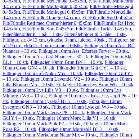
0,45x5m
,
Filt/Filtrulle Mellemblå 0,45x5m
,
Filt/Filtrulle Mørkebrun
0,45x5m
,
Filt/Filtrulle Mørkegrøn 0,45x5m
,
Filt/Filtrulle Mørkegrå
0,45x5m
,
Filt/Filtrulle Mørkegul 0,45x5m
,
Filt/Filtrulle Mørkelilla
0,45x5m
,
Filt/Filtrulle Orange 0,45x5m
,
Filt/Filtrulle Rød 0,45x5m
,
Filt/Filtrulle Rød med Creme hjerter 0,45x5m
,
Filt/Filtrulle Rå Hvid
0,45x5m
,
Filt/Filtrulle Sort 0,45x5m
,
Filt/Filtrulle Turkis 0,45x5m
,
Filtenåleholder til 1 nål – 1 stk
,
Filtenåleholder til 5 nåle – 1 stk
,
Filtfigur, str. 8×13 cm, tykkelse 3 mm, juletræ, 40stk.
,
Filtfigurer, str.
6,5-9 cm, tykkelse 3 mm, creme, 100stk.
,
Filtkugler 10mm Ass. Blå
Nuancer – 30 stk
,
Filtkugler 10mm Ass. Efterårs Farver – 30 stk
,
Filtkugler 10mm Ass. Grå Nuancer – 30 stk
,
Filtkugler 10mm Blå
BL1 – 10 stk
,
Filtkugler 10mm Brun BN1 – 10 stk
,
Filtkugler
10mm Grøn GN4 – 10 stk
,
Filtkugler 10mm Grå GY1 – 10 stk
,
Filtkugler 10mm Grå Natur Mix – 10 stk
,
Filtkugler 10mm Gul Y1
– 10 stk
,
Filtkugler 10mm Lavendel V2 – 10 stk
,
Filtkugler 10mm
Lilla Blomme V5 – 10 stk
,
Filtkugler 10mm Lys Brun W6 – 10 stk
,
Filtkugler 10mm Lys Lilla V3 – 10 stk
,
Filtkugler 10mm Lys
Mintgrøn W5 – 10 stk
,
Filtkugler 10mm Lys Rosa / Lyserød P6 – 10
stk
,
Filtkugler 10mm Lyseblå BL5 – 10 stk
,
Filtkugler 10mm
Lysegrøn GN3 – 10 stk
,
Filtkugler 10mm Lysegul W3 – 10 stk
,
Filtkugler 10mm Mørk Cerise P8 – 10 stk
,
Filtkugler 10mm Mørk
Gul Y4 – 10 stk
,
Filtkugler 10mm Mørk Lilla V1 – 10 stk
,
Filtkugler 10mm Mørk Pink P2 – 10 stk
,
Filtkugler 10mm Mørk
Rosa R2 – 10 stk
,
Filtkugler 10mm Mørkeblå BL3 – 10 stk
,
Filtkugler 10mm Mørkebrun Natur Mix – 10 stk
,
Filtkugler 10mm