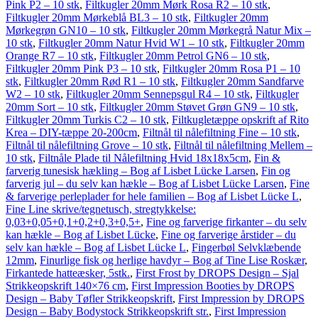
Pink P2 – 10 stk
,
Filtkugler 20mm Mørk Rosa R2 – 10 stk
,
Filtkugler 20mm Mørkeblå BL3 – 10 stk
,
Filtkugler 20mm
Mørkegrøn GN10 – 10 stk
,
Filtkugler 20mm Mørkegrå Natur Mix –
10 stk
,
Filtkugler 20mm Natur Hvid W1 – 10 stk
,
Filtkugler 20mm
Orange R7 – 10 stk
,
Filtkugler 20mm Petrol GN6 – 10 stk
,
Filtkugler 20mm Pink P3 – 10 stk
,
Filtkugler 20mm Rosa P1 – 10
stk
,
Filtkugler 20mm Rød R1 – 10 stk
,
Filtkugler 20mm Sandfarve
W2 – 10 stk
,
Filtkugler 20mm Sennepsgul R4 – 10 stk
,
Filtkugler
20mm Sort – 10 stk
,
Filtkugler 20mm Støvet Grøn GN9 – 10 stk
,
Filtkugler 20mm Turkis C2 – 10 stk
,
Filtkugletæppe opskrift af Rito
Krea – DIY-tæppe 20-200cm
,
Filtnål til nålefiltning Fine – 10 stk
,
Filtnål til nålefiltning Grove – 10 stk
,
Filtnål til nålefiltning Mellem –
10 stk
,
Filtnåle Plade til Nålefiltning Hvid 18x18x5cm
,
Fin &
farverig tunesisk hækling – Bog af Lisbet Lücke Larsen
,
Fin og
farverig jul – du selv kan hækle – Bog af Lisbet Lücke Larsen
,
Fine
& farverige perleplader for hele familien – Bog af Lisbet Lücke L
,
Fine Line skrive/tegnetusch, stregtykkelse:
0,03+0,05+0,1+0,2+0,3+0,5+
,
Fine og farverige firkanter – du selv
kan hækle – Bog af Lisbet Lücke
,
Fine og farverige årstider – du
selv kan hækle – Bog af Lisbet Lücke L
,
Fingerbøl Selvklæbende
12mm
,
Finurlige fisk og herlige havdyr – Bog af Tine Lise Roskær
,
Firkantede hatteæsker, 5stk.
,
First Frost by DROPS Design – Sjal
Strikkeopskrift 140×76 cm
,
First Impression Booties by DROPS
Design – Baby Tøfler Strikkeopskrift
,
First Impression by DROPS
Design – Baby Bodystock Strikkeopskrift str.
,
First Impression