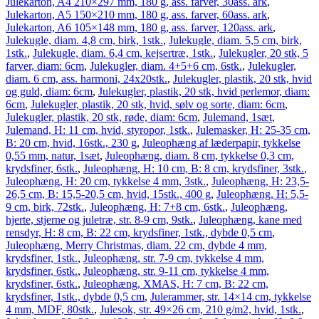
Julekarton, A4 210×297 mm, 180 g, ass. farver, 30ass. ark
,
Julekarton, A5 150×210 mm, 180 g, ass. farver, 60ass. ark
,
Julekarton, A6 105×148 mm, 180 g, ass. farver, 120ass. ark
,
Julekugle, diam. 4,8 cm, birk, 1stk.
,
Julekugle, diam. 5,5 cm, birk,
1stk.
,
Julekugle, diam. 6,4 cm, kejsertræ, 1stk.
,
Julekugler, 20 stk, 5
farver, diam: 6cm
,
Julekugler, diam. 4+5+6 cm, 6stk.
,
Julekugler,
diam. 6 cm, ass. harmoni, 24x20stk.
,
Julekugler, plastik, 20 stk, hvid
og guld, diam: 6cm
,
Julekugler, plastik, 20 stk, hvid perlemor, diam:
6cm
,
Julekugler, plastik, 20 stk, hvid, sølv og sorte, diam: 6cm
,
Julekugler, plastik, 20 stk, røde, diam: 6cm
,
Julemand, 1sæt
,
Julemand, H: 11 cm, hvid, styropor, 1stk.
,
Julemasker, H: 25-35 cm,
B: 20 cm, hvid, 16stk., 230 g
,
Juleophæng af læderpapir, tykkelse
0,55 mm, natur, 1sæt
,
Juleophæng, diam. 8 cm, tykkelse 0,3 cm,
krydsfiner, 6stk.
,
Juleophæng, H: 10 cm, B: 8 cm, krydsfiner, 3stk.
,
Juleophæng, H: 20 cm, tykkelse 4 mm, 3stk.
,
Juleophæng, H: 23,5-
26,5 cm, B: 15,5-20,5 cm, hvid, 15stk., 400 g
,
Juleophæng, H: 5,5-
9 cm, birk, 72stk.
,
Juleophæng, H: 7+8 cm, 6stk.
,
Juleophæng,
hjerte, stjerne og juletræ, str. 8-9 cm, 9stk.
,
Juleophæng, kane med
rensdyr, H: 8 cm, B: 22 cm, krydsfiner, 1stk., dybde 0,5 cm
,
Juleophæng, Merry Christmas, diam. 22 cm, dybde 4 mm,
krydsfiner, 1stk.
,
Juleophæng, str. 7-9 cm, tykkelse 4 mm,
krydsfiner, 6stk.
,
Juleophæng, str. 9-11 cm, tykkelse 4 mm,
krydsfiner, 6stk.
,
Juleophæng, XMAS, H: 7 cm, B: 22 cm,
krydsfiner, 1stk., dybde 0,5 cm
,
Julerammer, str. 14×14 cm, tykkelse
4 mm, MDF, 80stk.
,
Julesok, str. 49×26 cm, 210 g/m2, hvid, 1stk.
,