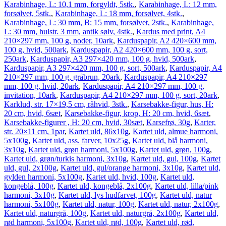
Karabinhage, L: 10,1 mm, forgyldt, 5stk.
,
Karabinhage, L: 12 mm,
forsølvet, 5stk.
,
Karabinhage, L: 18 mm, forsølvet, 4stk.
,
Karabinhage, L: 30 mm, B: 15 mm, forsølvet, 2stk.
,
Karabinhage,
L: 30 mm, hulstr. 3 mm, antik sølv, 4stk.
,
Kardus med print, A4
210×297 mm, 100 g, noder, 10ark
,
Karduspapir, A2 420×600 mm,
100 g, hvid, 500ark
,
Karduspapir, A2 420×600 mm, 100 g, sort,
250ark
,
Karduspapir, A3 297×420 mm, 100 g, hvid, 500ark
,
Karduspapir, A3 297×420 mm, 100 g, sort, 500ark
,
Karduspapir, A4
210×297 mm, 100 g, gråbrun, 20ark
,
Karduspapir, A4 210×297
mm, 100 g, hvid, 20ark
,
Karduspapir, A4 210×297 mm, 100 g,
invitation, 10ark
,
Karduspapir, A4 210×297 mm, 100 g, sort, 20ark
,
Karklud, str. 17×19,5 cm, råhvid, 3stk.
,
Karsebakke-figur, hus, H:
20 cm, hvid, 6sæt
,
Karsebakke-figur, krop, H: 20 cm, hvid, 6sæt
,
Karsebakke-figurer , H: 20 cm, hvid, 30sæt
,
Karsefrø, 30g
,
Karter,
str. 20×11 cm, 1par
,
Kartet uld, 86x10g
,
Kartet uld, almue harmoni,
5x100g
,
Kartet uld, ass. farver, 10x25g
,
Kartet uld, blå harmoni,
3x10g
,
Kartet uld, grøn harmoni, 5x100g
,
Kartet uld, grøn, 100g
,
Kartet uld, grøn/turkis harmoni, 3x10g
,
Kartet uld, gul, 100g
,
Kartet
uld, gul, 2x100g
,
Kartet uld, gul/orange harmoni, 3x10g
,
Kartet uld,
gylden harmoni, 5x100g
,
Kartet uld, hvid, 100g
,
Kartet uld,
kongeblå, 100g
,
Kartet uld, kongeblå, 2x100g
,
Kartet uld, lilla/pink
harmoni, 3x10g
,
Kartet uld, lys hudfarvet, 100g
,
Kartet uld, natur
harmoni, 5x100g
,
Kartet uld, natur, 100g
,
Kartet uld, natur, 2x100g
,
Kartet uld, naturgrå, 100g
,
Kartet uld, naturgrå, 2x100g
,
Kartet uld,
rød harmoni, 5x100g
,
Kartet uld, rød, 100g
,
Kartet uld, rød,