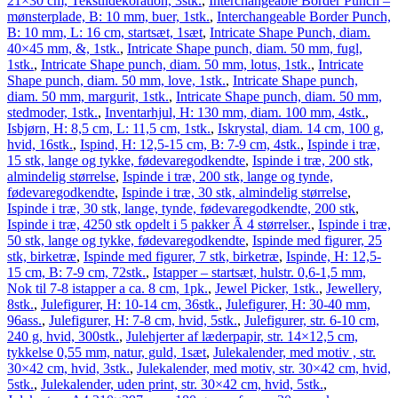
21×30 cm, Tekstildekoration, 3stk.
,
Interchangeable Border Punch –
mønsterplade, B: 10 mm, buer, 1stk.
,
Interchangeable Border Punch,
B: 10 mm, L: 16 cm, startsæt, 1sæt
,
Intricate Shape Punch, diam.
40×45 mm, &, 1stk.
,
Intricate Shape punch, diam. 50 mm, fugl,
1stk.
,
Intricate Shape punch, diam. 50 mm, lotus, 1stk.
,
Intricate
Shape punch, diam. 50 mm, love, 1stk.
,
Intricate Shape punch,
diam. 50 mm, margurit, 1stk.
,
Intricate Shape punch, diam. 50 mm,
stedmoder, 1stk.
,
Inventarhjul, H: 130 mm, diam. 100 mm, 4stk.
,
Isbjørn, H: 8,5 cm, L: 11,5 cm, 1stk.
,
Iskrystal, diam. 14 cm, 100 g,
hvid, 16stk.
,
Ispind, H: 12,5-15 cm, B: 7-9 cm, 4stk.
,
Ispinde i træ,
15 stk, lange og tykke, fødevaregodkendte
,
Ispinde i træ, 200 stk,
almindelig størrelse
,
Ispinde i træ, 200 stk, lange og tynde,
fødevaregodkendte
,
Ispinde i træ, 30 stk, almindelig størrelse
,
Ispinde i træ, 30 stk, lange, tynde, fødevaregodkendte, 200 stk
,
Ispinde i træ, 4250 stk opdelt i 5 pakker Ã 4 størrelser.
,
Ispinde i træ,
50 stk, lange og tykke, fødevaregodkendte
,
Ispinde med figurer, 25
stk, birketræ
,
Ispinde med figurer, 7 stk, birketræ
,
Ispinde, H: 12,5-
15 cm, B: 7-9 cm, 72stk.
,
Istapper – startsæt, hulstr. 0,6-1,5 mm,
Nok til 7-8 istapper a ca. 8 cm, 1pk.
,
Jewel Picker, 1stk.
,
Jewellery,
8stk.
,
Julefigurer, H: 10-14 cm, 36stk.
,
Julefigurer, H: 30-40 mm,
96ass.
,
Julefigurer, H: 7-8 cm, hvid, 5stk.
,
Julefigurer, str. 6-10 cm,
240 g, hvid, 300stk.
,
Julehjerter af læderpapir, str. 14×12,5 cm,
tykkelse 0,55 mm, natur, guld, 1sæt
,
Julekalender, med motiv , str.
30×42 cm, hvid, 3stk.
,
Julekalender, med motiv, str. 30×42 cm, hvid,
5stk.
,
Julekalender, uden print, str. 30×42 cm, hvid, 5stk.
,