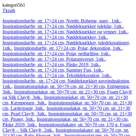
kategori561
Tkrath
Inspirationshæfte, str. 17×24 cm, Nordic Boheme, garn , 1stk.
,
Inspirationshæfte, str. 17×24 cm, Nøddeknækker juleklip, 1stk.
,
Inspirationshæfte, str. 17×24 cm, Nøddeknækker og venner, 1stk.
,
Inspirationshæfte, str. 17×24 cm, Nøddeknækker, 1stk.
,
Inspirationshæfte, str. 17×24 cm, Nøddeknækker, juledekorationer,
1stk.
,
Inspirationshæfte, str. 17×24 cm, Polar, dekoration, 1stk.
,
Inspirationshæfte, str. 17×24 cm, Polar, nedtælling, 1stk.
,
Inspirationshæfte, str. 17×24 cm, Polaruniverset, 1stk.
,
Inspirationshæfte, str. 17×24 cm, Påske 2019, 1stk.
,
Inspirationshæfte, str. 17×24 cm, Summer Fun, 1stk.
,
Inspirationshæfte, str. 17×24 cm, Tekstildekoration, 1stk.
,
Inspirationshæfte., str. 17×24 cm, Nøddeknækker gaveindpakning,
1stk.
,
Inspirationsplakat, str. 50×70 cm, str. 21×30 cm, Enhjørning,
3stk.
,
Inspirationsplakat, str. 50×70 cm, str. 21×30 cm, Foam Clay®
og Silk Clay®, 3stk.
,
Inspirationsplakat, str. 50×70 cm, str. 21×30
cm, Kæmpegarn, 3stk.
,
Inspirationsplakat, str. 50×70 cm, str. 21×30
cm, Læderpapir, 3stk.
,
Inspirationsplakat, str. 50×70 cm, str. 21×30
cm, Pearl Clay®, 3stk.
,
Inspirationsplakat, str. 50×70 cm, str. 21×30
cm, Pirater, 3stk.
,
Inspirationsplakat, str. 50×70 cm, str. 21×30 cm,
Påske 2019, 3stk.
,
Inspirationsplakater, str. 50×70 cm, 170 g, Foam
Clay® – Silk Clay®, 2stk.
,
Inspirationsplakater, str. 50×70 cm, str.
21×30 cm, Baby Shower, 3stk.
,
Inspirationsplakater, str. 50×70 cm,