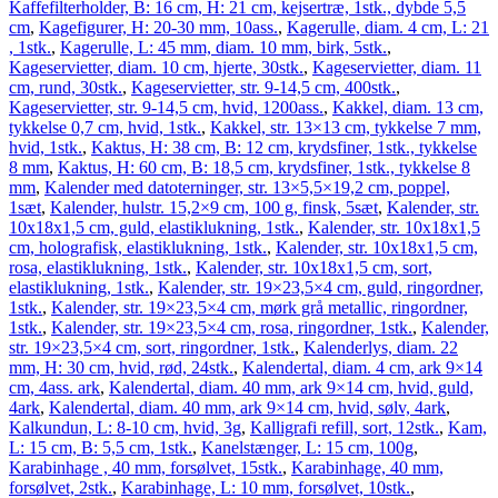
Kaffefilterholder, B: 16 cm, H: 21 cm, kejsertræ, 1stk., dybde 5,5
cm
,
Kagefigurer, H: 20-30 mm, 10ass.
,
Kagerulle, diam. 4 cm, L: 21
, 1stk.
,
Kagerulle, L: 45 mm, diam. 10 mm, birk, 5stk.
,
Kageservietter, diam. 10 cm, hjerte, 30stk.
,
Kageservietter, diam. 11
cm, rund, 30stk.
,
Kageservietter, str. 9-14,5 cm, 400stk.
,
Kageservietter, str. 9-14,5 cm, hvid, 1200ass.
,
Kakkel, diam. 13 cm,
tykkelse 0,7 cm, hvid, 1stk.
,
Kakkel, str. 13×13 cm, tykkelse 7 mm,
hvid, 1stk.
,
Kaktus, H: 38 cm, B: 12 cm, krydsfiner, 1stk., tykkelse
8 mm
,
Kaktus, H: 60 cm, B: 18,5 cm, krydsfiner, 1stk., tykkelse 8
mm
,
Kalender med datoterninger, str. 13×5,5×19,2 cm, poppel,
1sæt
,
Kalender, hulstr. 15,2×9 cm, 100 g, finsk, 5sæt
,
Kalender, str.
10x18x1,5 cm, guld, elastiklukning, 1stk.
,
Kalender, str. 10x18x1,5
cm, holografisk, elastiklukning, 1stk.
,
Kalender, str. 10x18x1,5 cm,
rosa, elastiklukning, 1stk.
,
Kalender, str. 10x18x1,5 cm, sort,
elastiklukning, 1stk.
,
Kalender, str. 19×23,5×4 cm, guld, ringordner,
1stk.
,
Kalender, str. 19×23,5×4 cm, mørk grå metallic, ringordner,
1stk.
,
Kalender, str. 19×23,5×4 cm, rosa, ringordner, 1stk.
,
Kalender,
str. 19×23,5×4 cm, sort, ringordner, 1stk.
,
Kalenderlys, diam. 22
mm, H: 30 cm, hvid, rød, 24stk.
,
Kalendertal, diam. 4 cm, ark 9×14
cm, 4ass. ark
,
Kalendertal, diam. 40 mm, ark 9×14 cm, hvid, guld,
4ark
,
Kalendertal, diam. 40 mm, ark 9×14 cm, hvid, sølv, 4ark
,
Kalkundun, L: 8-10 cm, hvid, 3g
,
Kalligrafi refill, sort, 12stk.
,
Kam,
L: 15 cm, B: 5,5 cm, 1stk.
,
Kanelstænger, L: 15 cm, 100g
,
Karabinhage , 40 mm, forsølvet, 15stk.
,
Karabinhage, 40 mm,
forsølvet, 2stk.
,
Karabinhage, L: 10 mm, forsølvet, 10stk.
,