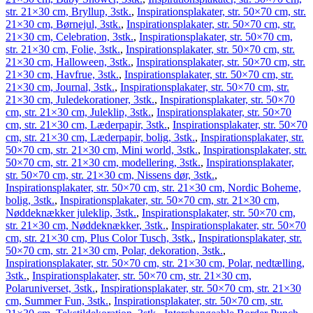
str. 21×30 cm, Bryllup, 3stk.
,
Inspirationsplakater, str. 50×70 cm, str.
21×30 cm, Børnejul, 3stk.
,
Inspirationsplakater, str. 50×70 cm, str.
21×30 cm, Celebration, 3stk.
,
Inspirationsplakater, str. 50×70 cm,
str. 21×30 cm, Folie, 3stk.
,
Inspirationsplakater, str. 50×70 cm, str.
21×30 cm, Halloween, 3stk.
,
Inspirationsplakater, str. 50×70 cm, str.
21×30 cm, Havfrue, 3stk.
,
Inspirationsplakater, str. 50×70 cm, str.
21×30 cm, Journal, 3stk.
,
Inspirationsplakater, str. 50×70 cm, str.
21×30 cm, Juledekorationer, 3stk.
,
Inspirationsplakater, str. 50×70
cm, str. 21×30 cm, Juleklip, 3stk.
,
Inspirationsplakater, str. 50×70
cm, str. 21×30 cm, Læderpapir, 3stk.
,
Inspirationsplakater, str. 50×70
cm, str. 21×30 cm, Læderpapir, bolig, 3stk.
,
Inspirationsplakater, str.
50×70 cm, str. 21×30 cm, Mini world, 3stk.
,
Inspirationsplakater, str.
50×70 cm, str. 21×30 cm, modellering, 3stk.
,
Inspirationsplakater,
str. 50×70 cm, str. 21×30 cm, Nissens dør, 3stk.
,
Inspirationsplakater, str. 50×70 cm, str. 21×30 cm, Nordic Boheme,
bolig, 3stk.
,
Inspirationsplakater, str. 50×70 cm, str. 21×30 cm,
Nøddeknækker juleklip, 3stk.
,
Inspirationsplakater, str. 50×70 cm,
str. 21×30 cm, Nøddeknækker, 3stk.
,
Inspirationsplakater, str. 50×70
cm, str. 21×30 cm, Plus Color Tusch, 3stk.
,
Inspirationsplakater, str.
50×70 cm, str. 21×30 cm, Polar, dekoration, 3stk.
,
Inspirationsplakater, str. 50×70 cm, str. 21×30 cm, Polar, nedtælling,
3stk.
,
Inspirationsplakater, str. 50×70 cm, str. 21×30 cm,
Polaruniverset, 3stk.
,
Inspirationsplakater, str. 50×70 cm, str. 21×30
cm, Summer Fun, 3stk.
,
Inspirationsplakater, str. 50×70 cm, str.