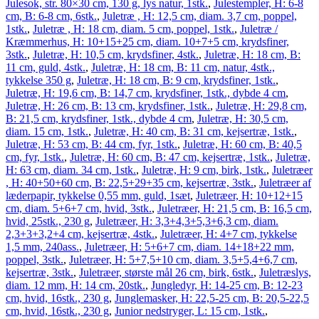
Julesok, str. 80×30 cm, 130 g, lys natur, 1stk.
,
Julestempler, H: 6-8
cm, B: 6-8 cm, 6stk.
,
Juletræ , H: 12,5 cm, diam. 3,7 cm, poppel,
1stk.
,
Juletræ , H: 18 cm, diam. 5 cm, poppel, 1stk.
,
Juletræ /
Kræmmerhus, H: 10+15+25 cm, diam. 10+7+5 cm, krydsfiner,
3stk.
,
Juletræ, H: 10,5 cm, krydsfiner, 4stk.
,
Juletræ, H: 18 cm, B:
11 cm, guld, 4stk.
,
Juletræ, H: 18 cm, B: 11 cm, natur, 4stk.,
tykkelse 350 g
,
Juletræ, H: 18 cm, B: 9 cm, krydsfiner, 1stk.
,
Juletræ, H: 19,6 cm, B: 14,7 cm, krydsfiner, 1stk., dybde 4 cm
,
Juletræ, H: 26 cm, B: 13 cm, krydsfiner, 1stk.
,
Juletræ, H: 29,8 cm,
B: 21,5 cm, krydsfiner, 1stk., dybde 4 cm
,
Juletræ, H: 30,5 cm,
diam. 15 cm, 1stk.
,
Juletræ, H: 40 cm, B: 31 cm, kejsertræ, 1stk.
,
Juletræ, H: 53 cm, B: 44 cm, fyr, 1stk.
,
Juletræ, H: 60 cm, B: 40,5
cm, fyr, 1stk.
,
Juletræ, H: 60 cm, B: 47 cm, kejsertræ, 1stk.
,
Juletræ,
H: 63 cm, diam. 34 cm, 1stk.
,
Juletræ, H: 9 cm, birk, 1stk.
,
Juletræer
, H: 40+50+60 cm, B: 22,5+29+35 cm, kejsertræ, 3stk.
,
Juletræer af
læderpapir, tykkelse 0,55 mm, guld, 1sæt
,
Juletræer, H: 10+12+15
cm, diam. 5+6+7 cm, hvid, 3stk.
,
Juletræer, H: 21,5 cm, B: 16,5 cm,
hvid, 25stk., 230 g
,
Juletræer, H: 3,3+4,3+5,3+6,3 cm, diam.
2,3+3+3,2+4 cm, kejsertræ, 4stk.
,
Juletræer, H: 4+7 cm, tykkelse
1,5 mm, 240ass.
,
Juletræer, H: 5+6+7 cm, diam. 14+18+22 mm,
poppel, 3stk.
,
Juletræer, H: 5+7,5+10 cm, diam. 3,5+5,4+6,7 cm,
kejsertræ, 3stk.
,
Juletræer, største mål 26 cm, birk, 6stk.
,
Juletræslys,
diam. 12 mm, H: 14 cm, 20stk.
,
Jungledyr, H: 14-25 cm, B: 12-23
cm, hvid, 16stk., 230 g
,
Junglemasker, H: 22,5-25 cm, B: 20,5-22,5
cm, hvid, 16stk., 230 g
,
Junior nedstryger, L: 15 cm, 1stk.
,