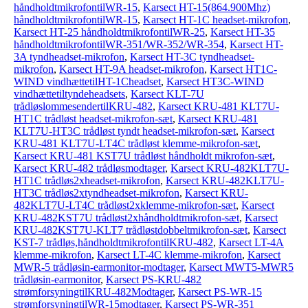
håndholdtmikrofontilWR-15
,
Karsect HT-15(864.900Mhz)
håndholdtmikrofontilWR-15
,
Karsect HT-1C headset-mikrofon
,
Karsect HT-25 håndholdtmikrofontilWR-25
,
Karsect HT-35
håndholdtmikrofontilWR-351/WR-352/WR-354
,
Karsect HT-
3A tyndheadset-mikrofon
,
Karsect HT-3C tyndheadset-
mikrofon
,
Karsect HT-9A headset-mikrofon
,
Karsect HT1C-
WIND vindhættetilHT-1Cheadset
,
Karsect HT3C-WIND
vindhættetiltyndeheadsets
,
Karsect KLT-7U
trådløslommesendertilKRU-482
,
Karsect KRU-481 KLT7U-
HT1C trådløst headset-mikrofon-sæt
,
Karsect KRU-481
KLT7U-HT3C trådløst tyndt headset-mikrofon-sæt
,
Karsect
KRU-481 KLT7U-LT4C trådløst klemme-mikrofon-sæt
,
Karsect KRU-481 KST7U trådløst håndholdt mikrofon-sæt
,
Karsect KRU-482 trådløsmodtager
,
Karsect KRU-482KLT7U-
HT1C trådløs2xheadset-mikrofon
,
Karsect KRU-482KLT7U-
HT3C trådløs2xtyndheadset-mikrofon
,
Karsect KRU-
482KLT7U-LT4C trådløst2xklemme-mikrofon-sæt
,
Karsect
KRU-482KST7U trådløst2xhåndholdtmikrofon-sæt
,
Karsect
KRU-482KST7U-KLT7 trådløstdobbeltmikrofon-sæt
,
Karsect
KST-7 trådløs,håndholdtmikrofontilKRU-482
,
Karsect LT-4A
klemme-mikrofon
,
Karsect LT-4C klemme-mikrofon
,
Karsect
MWR-5 trådløsin-earmonitor-modtager
,
Karsect MWT5-MWR5
trådløsin-earmonitor
,
Karsect PS-KRU-482
strømforsyningtilKRU-482Modtager
,
Karsect PS-WR-15
strømforsyningtilWR-15modtager
,
Karsect PS-WR-351