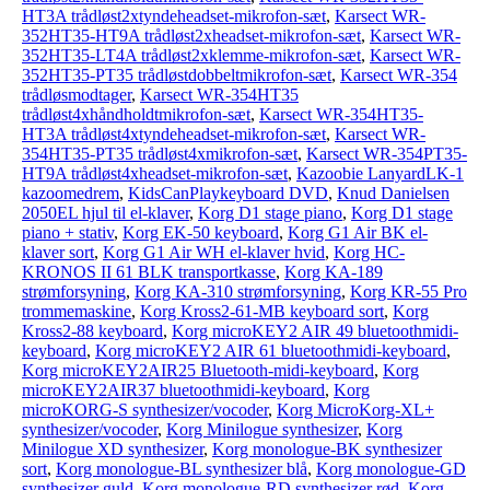
HT3A trådløst2xtyndeheadset-mikrofon-sæt
,
Karsect WR-
352HT35-HT9A trådløst2xheadset-mikrofon-sæt
,
Karsect WR-
352HT35-LT4A trådløst2xklemme-mikrofon-sæt
,
Karsect WR-
352HT35-PT35 trådløstdobbeltmikrofon-sæt
,
Karsect WR-354
trådløsmodtager
,
Karsect WR-354HT35
trådløst4xhåndholdtmikrofon-sæt
,
Karsect WR-354HT35-
HT3A trådløst4xtyndeheadset-mikrofon-sæt
,
Karsect WR-
354HT35-PT35 trådløst4xmikrofon-sæt
,
Karsect WR-354PT35-
HT9A trådløst4xheadset-mikrofon-sæt
,
Kazoobie LanyardLK-1
kazoomedrem
,
KidsCanPlaykeyboard DVD
,
Knud Danielsen
2050EL hjul til el-klaver
,
Korg D1 stage piano
,
Korg D1 stage
piano + stativ
,
Korg EK-50 keyboard
,
Korg G1 Air BK el-
klaver sort
,
Korg G1 Air WH el-klaver hvid
,
Korg HC-
KRONOS II 61 BLK transportkasse
,
Korg KA-189
strømforsyning
,
Korg KA-310 strømforsyning
,
Korg KR-55 Pro
trommemaskine
,
Korg Kross2-61-MB keyboard sort
,
Korg
Kross2-88 keyboard
,
Korg microKEY2 AIR 49 bluetoothmidi-
keyboard
,
Korg microKEY2 AIR 61 bluetoothmidi-keyboard
,
Korg microKEY2AIR25 Bluetooth-midi-keyboard
,
Korg
microKEY2AIR37 bluetoothmidi-keyboard
,
Korg
microKORG-S synthesizer/vocoder
,
Korg MicroKorg-XL+
synthesizer/vocoder
,
Korg Minilogue synthesizer
,
Korg
Minilogue XD synthesizer
,
Korg monologue-BK synthesizer
sort
,
Korg monologue-BL synthesizer blå
,
Korg monologue-GD
synthesizer guld
,
Korg monologue-RD synthesizer rød
,
Korg