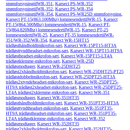
strømforsyningtilWR-351
,
Karsect PS-WR-352
strømforsyningtilWR-352
,
Karsect PS-WR-354
strømforsyningtilWR-354
,
Karsect PS-WR25D strømforsyning
,
Karsect PT-15(863.100Mhz) lommesendertilWR-15
,
Karsect
PT-15(864.500Mhz) lommesendertilWR-15
,
Karsect PT-
15(864.820Mhz) lommesendertilWR-15
,
Karsect PT-25
lommesendertilWR-25
,
Karsect PT-35 lommesendertilWR-
351/WR-352/WR-354
,
Karsect WR-15HT15
trådløsthåndholdtmikrofon-sæt
,
Karsect WR-15PT15-HT3A
trådløsttyndtheadset-mikrofon-sæt
,
Karsect WR-15PT15-HT9A
trådløstheadset-mikrofon-sæt
,
Karsect WR-15PT15-LT4A
trådløstklemme-mikrofon-sæt
,
Karsect WR-25D
trådløsmodtager
,
Karsect WR-25DHT25
trådløst2xhåndholdtmikrofon-sæt
,
Karsect WR-25DHT25-PT25
trådløstdobbeltmikrofon-sæt
,
Karsect WR-25DPT25-HT3A
trådløs2xtyndeheadset-mikrofon-sæt
,
Karsect WR-25DPT25-
HT9A trådløst2xheadset-mikrofon-sæt
,
Karsect WR-25DPT25-
LT4A trådløst2xklemme-mikrofon-sæt
,
Karsect WR-351
trådløsmodtager
,
Karsect WR-351HT35
trådløsthåndholdtmikrofon-sæt
,
Karsect WR-351PT35-HT3A
trådløsttyndtheadset-mikrofon-sæt
,
Karsect WR-351PT35-
HT9A trådløstheadset-mikrofon-sæt
,
Karsect WR-351PT35-
LT4A trådløstklemme-mikrofon-sæt
,
Karsect WR-352
trådløsmodtager
,
Karsect WR-352HT35
trådløst2xhåndholdtmikrofon-sæt
,
Karsect WR-352HT35-