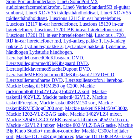
SonicPort audiointerface
,
Line6 SonicPort VX
audiointerfacemedmikrofon
,
Line6 VariaxStandardSB el-guitar
sunburst
,
Line6 XD-V35 trådløsthåndholdtsæt
,
Line6 XD-V55
trådløsthåndholdtsæt
,
Luscious 12115 in-ear høretelefoner
,
Luscious 12117 in-ear høretelefoner
,
Luscious 15139 in-ear
høretelefoner
,
Luscious 17201 BK in-ear høretelefoner sort
,
Luscious 17201 BL in-ear høretelefoner blå
,
Luscious 17201
RD in-ear høretelefoner rød
,
Lyd-anlæg pakke 1
,
Lyd-anlæg
pakke 2
,
Lyd-anlæg pakke 3
,
Lyd-anlæg pakke 4
,
Lydstudie-
håndbogen Lydstudie håndbogen
,
LæratspillebasmedOleKibsgaard DVD
,
LæratspilleguitarmedOleKibsgaard DVD
,
LæratspilleklavermedSaschaDupont DVD
,
LæratspilleMEREguitarmedOleKibsgaard2 DVD+CD
,
Læratspillemundharpe DVD
,
Læratspillesaxofon1 lærebog
,
Mackie beslag til SRM350 og C200
,
Mackie
rackmountkittil1642VLZog1604VLZ sort
,
Mackie
tasketil1402VLZ
,
Mackie tasketil402VLZ
,
Mackie
tasketilFreeplay
,
Mackie tasketilSRM150 sort
,
Mackie
tasketilSRM350ogC200 sort
,
Mackie tasketilSRM450/C300z
,
Mackie 1202-VLZ-BAG taske
,
Mackie 1402VLZ4 mixer
,
Mackie 3204VLZ-COVER overtræk til mixer, 49x97x16 cm.
,
Mackie 402VLZ4 mixer
,
Mackie 802-VLZ-BAG taske
,
Mackie
Big Knob Studio+ monitor-controller
,
Mackie C300z højttaler
sort
,
Mackie DL1608 digitalmixer
,
Mackie DL1608-BAG taske