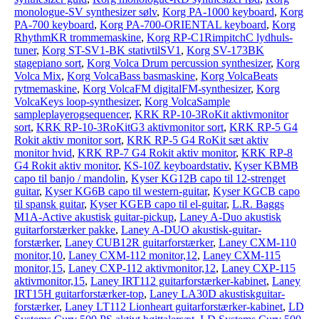
monologue-SV synthesizer sølv
,
Korg PA-1000 keyboard
,
Korg
PA-700 keyboard
,
Korg PA-700-ORIENTAL keyboard
,
Korg
RhythmKR trommemaskine
,
Korg RP-C1RimpitchC lydhuls-
tuner
,
Korg ST-SV1-BK stativtilSV1
,
Korg SV-173BK
stagepiano sort
,
Korg Volca Drum percussion synthesizer
,
Korg
Volca Mix
,
Korg VolcaBass basmaskine
,
Korg VolcaBeats
rytmemaskine
,
Korg VolcaFM digitalFM-synthesizer
,
Korg
VolcaKeys loop-synthesizer
,
Korg VolcaSample
sampleplayerogsequencer
,
KRK RP-10-3RoKit aktivmonitor
sort
,
KRK RP-10-3RoKitG3 aktivmonitor sort
,
KRK RP-5 G4
Rokit aktiv monitor sort
,
KRK RP-5 G4 RoKit sæt aktiv
monitor hvid
,
KRK RP-7 G4 Rokit aktiv monitor
,
KRK RP-8
G4 Rokit aktiv monitor
,
KS-10Z keyboardstativ
,
Kyser KBMB
capo til banjo / mandolin
,
Kyser KG12B capo til 12-strenget
guitar
,
Kyser KG6B capo til western-guitar
,
Kyser KGCB capo
til spansk guitar
,
Kyser KGEB capo til el-guitar
,
L.R. Baggs
M1A-Active akustisk guitar-pickup
,
Laney A-Duo akustisk
guitarforstærker pakke
,
Laney A-DUO akustisk-guitar-
forstærker
,
Laney CUB12R guitarforstærker
,
Laney CXM-110
monitor,10
,
Laney CXM-112 monitor,12
,
Laney CXM-115
monitor,15
,
Laney CXP-112 aktivmonitor,12
,
Laney CXP-115
aktivmonitor,15
,
Laney IRT112 guitarforstærker-kabinet
,
Laney
IRT15H guitarforstærker-top
,
Laney LA30D akustiskguitar-
forstærker
,
Laney LT112 Lionheart guitarforstærker-kabinet
,
LD