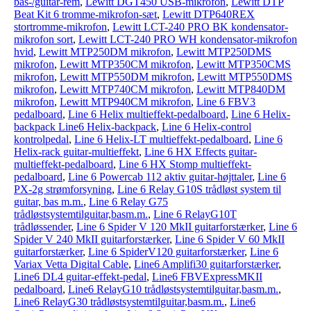
bas-/guitar-rem
,
Lewitt DGT450 USB-mikrofon
,
Lewitt DTP
Beat Kit 6 tromme-mikrofon-sæt
,
Lewitt DTP640REX
stortromme-mikrofon
,
Lewitt LCT-240 PRO BK kondensator-
mikrofon sort
,
Lewitt LCT-240 PRO WH kondensator-mikrofon
hvid
,
Lewitt MTP250DM mikrofon
,
Lewitt MTP250DMS
mikrofon
,
Lewitt MTP350CM mikrofon
,
Lewitt MTP350CMS
mikrofon
,
Lewitt MTP550DM mikrofon
,
Lewitt MTP550DMS
mikrofon
,
Lewitt MTP740CM mikrofon
,
Lewitt MTP840DM
mikrofon
,
Lewitt MTP940CM mikrofon
,
Line 6 FBV3
pedalboard
,
Line 6 Helix multieffekt-pedalboard
,
Line 6 Helix-
backpack Line6 Helix-backpack
,
Line 6 Helix-control
kontrolpedal
,
Line 6 Helix-LT multieffekt-pedalboard
,
Line 6
Helix-rack guitar-multieffekt
,
Line 6 HX Effects guitar-
multieffekt-pedalboard
,
Line 6 HX Stomp multieffekt-
pedalboard
,
Line 6 Powercab 112 aktiv guitar-højttaler
,
Line 6
PX-2g strømforsyning
,
Line 6 Relay G10S trådløst system til
guitar, bas m.m.
,
Line 6 Relay G75
trådløstsystemtilguitar,basm.m.
,
Line 6 RelayG10T
trådløssender
,
Line 6 Spider V 120 MkII guitarforstærker
,
Line 6
Spider V 240 MkII guitarforstærker
,
Line 6 Spider V 60 MkII
guitarforstærker
,
Line 6 SpiderV120 guitarforstærker
,
Line 6
Variax Vetta Digital Cable
,
Line6 Amplifi30 guitarforstærker
,
Line6 DL4 guitar-effekt-pedal
,
Line6 FBVExpressMKII
pedalboard
,
Line6 RelayG10 trådløstsystemtilguitar,basm.m.
,
Line6 RelayG30 trådløstsystemtilguitar,basm.m.
,
Line6