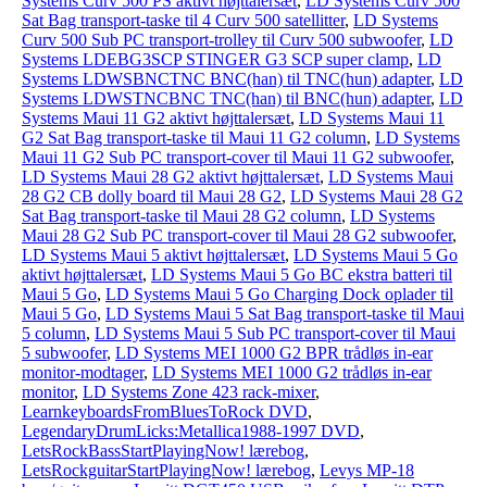
Systems Curv 500 PS aktivt højttalersæt
,
LD Systems Curv 500
Sat Bag transport-taske til 4 Curv 500 satellitter
,
LD Systems
Curv 500 Sub PC transport-trolley til Curv 500 subwoofer
,
LD
Systems LDEBG3SCP STINGER G3 SCP super clamp
,
LD
Systems LDWSBNCTNC BNC(han) til TNC(hun) adapter
,
LD
Systems LDWSTNCBNC TNC(han) til BNC(hun) adapter
,
LD
Systems Maui 11 G2 aktivt højttalersæt
,
LD Systems Maui 11
G2 Sat Bag transport-taske til Maui 11 G2 column
,
LD Systems
Maui 11 G2 Sub PC transport-cover til Maui 11 G2 subwoofer
,
LD Systems Maui 28 G2 aktivt højttalersæt
,
LD Systems Maui
28 G2 CB dolly board til Maui 28 G2
,
LD Systems Maui 28 G2
Sat Bag transport-taske til Maui 28 G2 column
,
LD Systems
Maui 28 G2 Sub PC transport-cover til Maui 28 G2 subwoofer
,
LD Systems Maui 5 aktivt højttalersæt
,
LD Systems Maui 5 Go
aktivt højttalersæt
,
LD Systems Maui 5 Go BC ekstra batteri til
Maui 5 Go
,
LD Systems Maui 5 Go Charging Dock oplader til
Maui 5 Go
,
LD Systems Maui 5 Sat Bag transport-taske til Maui
5 column
,
LD Systems Maui 5 Sub PC transport-cover til Maui
5 subwoofer
,
LD Systems MEI 1000 G2 BPR trådløs in-ear
monitor-modtager
,
LD Systems MEI 1000 G2 trådløs in-ear
monitor
,
LD Systems Zone 423 rack-mixer
,
LearnkeyboardsFromBluesToRock DVD
,
LegendaryDrumLicks:Metallica1988-1997 DVD
,
LetsRockBassStartPlayingNow! lærebog
,
LetsRockguitarStartPlayingNow! lærebog
,
Levys MP-18