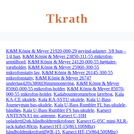
Tkrath
K&M König & Meyer 21920-000-29 gevind-adapter, 3/8 hun –
1/4 han
,
K&M König & Meyer 23850-311-55 mikrofon-
armtilbord
,
K&M König & Meyer 24120-000-55 højttaler-
vægholder
,
K&M König & Meyer 25960-300-55
mikrofonstativ,lav
,
K&M König & Meyer 26145-300-55
mikrofonstativ
,
K&M König & Meyer 26747
underlag420x380til36mmmontering
,
K&M König & Meyer
85060-000-55 mikrofon-holder
,
K&M König & Meyer 85070-
000-55 mikrofon-holder
,
Kadaboumtrommebog lærebog
,
Kala
KA-CE ukulele
,
Kala KA-SSTU ukulele
,
Kala U-Bass
Journeyman bas-ukulele
,
Kala U-Bass Rumbler FL bas-ukulele,
båndløs
,
Kala U-Bass Rumbler FS bas-ukulele
,
Karsect
ANTENNA1 tnc-antenne
,
Karsect C-10H
opladertil2stk.håndholdtemikrofoner
,
Karsect G-05C mini-XLR-
jack-kabel,80cm
,
Karsect HT-15(863.100Mhz)
håndholdtmikrofontilWR-15
,
Karsect HT-15(864.500Mhz)