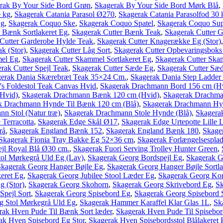
rak By Your Side Bord Grøn
,
Skagerak By Your Side Bord Mørk Blå
,
0 kg
,
Skagerak Catania Parasol Ø270
,
Skagerak Catania Parasolfod 30 
Eg
,
Skagerak Coquo Ske
,
Skagerak Coquo Spatel
,
Skagerak Coquo Su
 Bænk Sortlakeret Eg
,
Skagerak Cutter Bænk Teak
,
Skagerak Cutter 
Cutter Garderobe Hylde Teak
,
Skagerak Cutter Knagerække Eg (Stor)
k (Stor)
,
Skagerak Cutter Låg Sort
,
Skagerak Cutter Opbevaringsboks
mel Eg
,
Skagerak Cutter Skammel Sortlakeret Eg
,
Skagerak Cutter Ska
rak Cutter Spejl Teak
,
Skagerak Cutter Sæde Eg
,
Skagerak Cutter Sæd
erak Dania Skærebræt Teak 35×24 Cm.
,
Skagerak Dania Step Ladde
's Foldestol Teak Canvas Hvid
,
Skagerak Drachmann Bord 156 cm (H
Hvid)
,
Skagerak Drachmann Bænk 120 cm (Hvid)
,
Skagerak Drachma
k Drachmann Hynde Til Bænk 120 cm (Blå)
,
Skagerak Drachmann Hyn
n Stol (Natur træ)
,
Skagerak Drachmann Stole Hynde (Blå)
,
Skagera
 Terracotta
,
Skagerak Edge Skål Ø17
,
Skagerak Edge Urtepotte Lille 
rå
,
Skagerak England Bænk 152
,
Skagerak England Bænk 180
,
Skager
Skagerak Fionia Tray Bakke Eg 52×36 cm
,
Skagerak Forlængelsesplade
jl Royal Blå Ø30 cm.
,
Skagerak Fuori Serving Trolley Hunter Green
,
tol Mørkegrå Uld Eg (Lav)
,
Skagerak Georg Bordspejl Eg
,
Skagerak G
Skagerak Georg Hanger Bøjle Eg
,
Skagerak Georg Hanger Bøjle Sortla
eret Eg
,
Skagerak Georg Jubilee Stool Læder Eg
,
Skagerak Georg Ko
g (Stor)
,
Skagerak Georg Skohorn
,
Skagerak Georg Skrivebord Eg
,
Sk
Spejl Sort
,
Skagerak Georg Spisebord Eg
,
Skagerak Georg Spisebord S
g Stol Mørkegrå Uld Eg
,
Skagerak Hammer Karaffel Klar Glas 1L
,
Sk
rak Hven Pude Til Bænk Sort læder
,
Skagerak Hven Pude Til Spisebor
ak Hven Spisebord Eg Stor
,
Skagerak Hven Spisebordsstol Blålakeret 