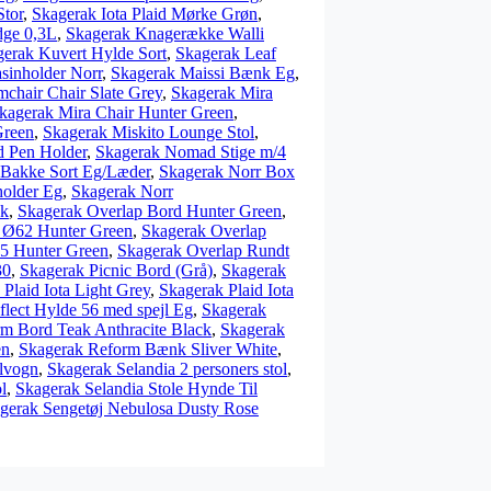
Stor
,
Skagerak Iota Plaid Mørke Grøn
,
dge 0,3L
,
Skagerak Knagerække Walli
erak Kuvert Hylde Sort
,
Skagerak Leaf
sinholder Norr
,
Skagerak Maissi Bænk Eg
,
chair Chair Slate Grey
,
Skagerak Mira
kagerak Mira Chair Hunter Green
,
Green
,
Skagerak Miskito Lounge Stol
,
 Pen Holder
,
Skagerak Nomad Stige m/4
 Bakke Sort Eg/Læder
,
Skagerak Norr Box
holder Eg
,
Skagerak Norr
ck
,
Skagerak Overlap Bord Hunter Green
,
 Ø62 Hunter Green
,
Skagerak Overlap
5 Hunter Green
,
Skagerak Overlap Rundt
30
,
Skagerak Picnic Bord (Grå)
,
Skagerak
Plaid Iota Light Grey
,
Skagerak Plaid Iota
flect Hylde 56 med spejl Eg
,
Skagerak
m Bord Teak Anthracite Black
,
Skagerak
en
,
Skagerak Reform Bænk Sliver White
,
olvogn
,
Skagerak Selandia 2 personers stol
,
l
,
Skagerak Selandia Stole Hynde Til
gerak Sengetøj Nebulosa Dusty Rose