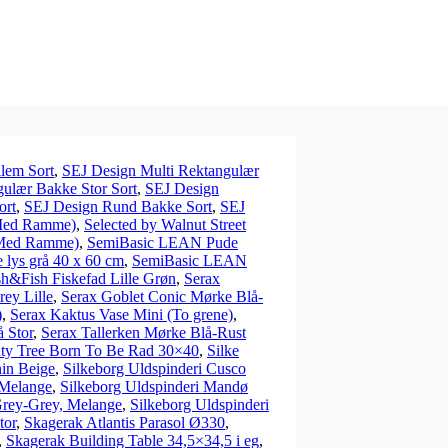
lem Sort
,
SEJ Design Multi Rektangulær
ulær Bakke Stor Sort
,
SEJ Design
ort
,
SEJ Design Rund Bakke Sort
,
SEJ
 (Med Ramme)
,
Selected by Walnut Street
 (Med Ramme)
,
SemiBasic LEAN Pude
lys grå 40 x 60 cm
,
SemiBasic LEAN
sh&Fish Fiskefad Lille Grøn
,
Serax
ey Lille
,
Serax Goblet Conic Mørke Blå-
)
,
Serax Kaktus Vase Mini (To grene)
,
 Stor
,
Serax Tallerken Mørke Blå-Rust
ty Tree Born To Be Rad 30×40
,
Silke
nin Beige
,
Silkeborg Uldspinderi Cusco
 Melange
,
Silkeborg Uldspinderi Mandø
Grey-Grey, Melange
,
Silkeborg Uldspinderi
tor
,
Skagerak Atlantis Parasol Ø330
,
,
Skagerak Building Table 34,5×34,5 i eg
,