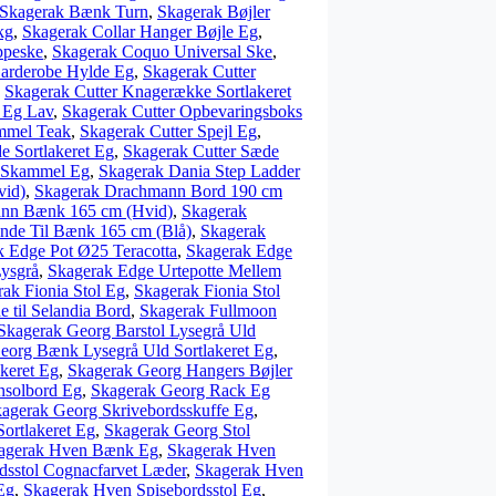
Skagerak Bænk Turn
,
Skagerak Bøjler
kg
,
Skagerak Collar Hanger Bøjle Eg
,
ppeske
,
Skagerak Coquo Universal Ske
,
Garderobe Hylde Eg
,
Skagerak Cutter
,
Skagerak Cutter Knagerække Sortlakeret
 Eg Lav
,
Skagerak Cutter Opbevaringsboks
mmel Teak
,
Skagerak Cutter Spejl Eg
,
e Sortlakeret Eg
,
Skagerak Cutter Sæde
r Skammel Eg
,
Skagerak Dania Step Ladder
vid)
,
Skagerak Drachmann Bord 190 cm
nn Bænk 165 cm (Hvid)
,
Skagerak
de Til Bænk 165 cm (Blå)
,
Skagerak
k Edge Pot Ø25 Teracotta
,
Skagerak Edge
Lysgrå
,
Skagerak Edge Urtepotte Mellem
ak Fionia Stol Eg
,
Skagerak Fionia Stol
 til Selandia Bord
,
Skagerak Fullmoon
Skagerak Georg Barstol Lysegrå Uld
eorg Bænk Lysegrå Uld Sortlakeret Eg
,
keret Eg
,
Skagerak Georg Hangers Bøjler
nsolbord Eg
,
Skagerak Georg Rack Eg
agerak Georg Skrivebordsskuffe Eg
,
ortlakeret Eg
,
Skagerak Georg Stol
agerak Hven Bænk Eg
,
Skagerak Hven
dsstol Cognacfarvet Læder
,
Skagerak Hven
Eg
,
Skagerak Hven Spisebordsstol Eg
,