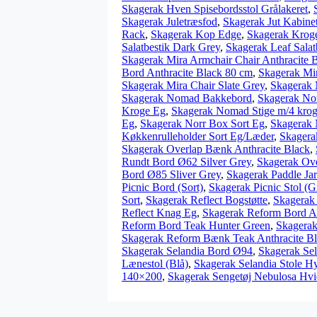
Skagerak Hven Spisebordsstol Grålakeret
,
Skagerak Juletræsfod
,
Skagerak Jut Kabine
Rack
,
Skagerak Kop Edge
,
Skagerak Krog
Salatbestik Dark Grey
,
Skagerak Leaf Salat
Skagerak Mira Armchair Chair Anthracite 
Bord Anthracite Black 80 cm
,
Skagerak Mi
Skagerak Mira Chair Slate Grey
,
Skagerak 
Skagerak Nomad Bakkebord
,
Skagerak No
Kroge Eg
,
Skagerak Nomad Stige m/4 kro
Eg
,
Skagerak Norr Box Sort Eg
,
Skagerak 
Køkkenrulleholder Sort Eg/Læder
,
Skagera
Skagerak Overlap Bænk Anthracite Black
,
Rundt Bord Ø62 Silver Grey
,
Skagerak Ove
Bord Ø85 Sliver Grey
,
Skagerak Paddle Jar
Picnic Bord (Sort)
,
Skagerak Picnic Stol (G
Sort
,
Skagerak Reflect Bogstøtte
,
Skagerak
Reflect Knag Eg
,
Skagerak Reform Bord An
Reform Bord Teak Hunter Green
,
Skagerak
Skagerak Reform Bænk Teak Anthracite B
Skagerak Selandia Bord Ø94
,
Skagerak Se
Lænestol (Blå)
,
Skagerak Selandia Stole Hy
140×200
,
Skagerak Sengetøj Nebulosa Hv