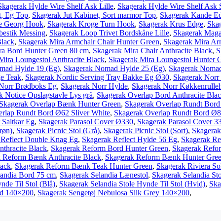
Skagerak Hylde Wire Shelf Ask Lille
,
Skagerak Hylde Wire Shelf Ask 
t, Eg Top
,
Skagerak Jut Kabinet, Sort marmor Top
,
Skagerak Kande E
e Georg Hook
,
Skagerak Kroge Turn Hook
,
Skagerak Krus Edge
,
Skag
bestik Messing
,
Skagerak Loop Trivet Bordskåne Lille
,
Skagerak Maga
Black
,
Skagerak Mira Armchair Chair Hunter Green
,
Skagerak Mira Arm
ra Bord Hunter Green 80 cm
,
Skagerak Mira Chair Anthracite Black
,
S
Mira Loungestol Anthracite Black
,
Skagerak Mira Loungestol Hunter 
mad Hylde 19 (Eg)
,
Skagerak Nomad Hylde 25 (Eg)
,
Skagerak Nomad
ge Teak
,
Skagerak Nordic Serving Tray Bakke Eg Ø30
,
Skagerak Norr
Norr Brødboks Eg
,
Skagerak Norr Hylde
,
Skagerak Norr Køkkenrulle
k Notice Opslagstavle Lys grå
,
Skagerak Overlap Bord Anthracite Bla
Skagerak Overlap Bænk Hunter Green
,
Skagerak Overlap Rundt Bord
rlap Rundt Bord Ø62 Sliver White
,
Skagerak Overlap Rundt Bord Ø8
 Saltkar Eg
,
Skagerak Parasol Cover Ø330
,
Skagerak Parasol Cover 3
røn)
,
Skagerak Picnic Stol (Grå)
,
Skagerak Picnic Stol (Sort)
,
Skagerak 
 Reflect Double Knag Eg
,
Skagerak Reflect Hylde 56 Eg
,
Skagerak Re
thracite Black
,
Skagerak Reform Bord Hunter Green
,
Skagerak Refor
 Reform Bænk Anthracite Black
,
Skagerak Reform Bænk Hunter Gre
lack
,
Skagerak Reform Bænk Teak Hunter Green
,
Skagerak Riviera S
landia Bord 75 cm
,
Skagerak Selandia Lænestol
,
Skagerak Selandia Sto
nde Til Stol (Blå)
,
Skagerak Selandia Stole Hynde Til Stol (Hvid)
,
Ska
id 140×200
,
Skagerak Sengetøj Nebulosa Silk Grey 140×200
,