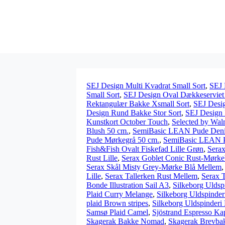
SEJ Design Multi Kvadrat Small Sort
,
SEJ 
Small Sort
,
SEJ Design Oval Dækkeserviet 
Rektangulær Bakke Xsmall Sort
,
SEJ Desig
Design Rund Bakke Stor Sort
,
SEJ Design 
Kunstkort October Touch
,
Selected by Wal
Blush 50 cm.
,
SemiBasic LEAN Pude Deni
Pude Mørkegrå 50 cm.
,
SemiBasic LEAN P
Fish&Fish Ovalt Fiskefad Lille Grøn
,
Serax
Rust Lille
,
Serax Goblet Conic Rust-Mørkeb
Serax Skål Misty Grey-Mørke Blå Mellem
Lille
,
Serax Tallerken Rust Mellem
,
Serax T
Bonde Illustration Sail A3
,
Silkeborg Uldsp
Plaid Curry Melange
,
Silkeborg Uldspinde
plaid Brown stripes
,
Silkeborg Uldspinderi 
Samsø Plaid Camel
,
Sjöstrand Espresso Ka
Skagerak Bakke Nomad
,
Skagerak Brevb