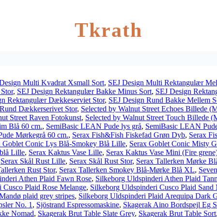
Tkrath
Design Multi Kvadrat Xsmall Sort
,
SEJ Design Multi Rektangulær Mel
Stor
,
SEJ Design Rektangulær Bakke Minus Sort
,
SEJ Design Rektang
n Rektangulær Dækkeserviet Stor
,
SEJ Design Rund Bakke Mellem S
Rund Dækkerserivet Stor
,
Selected by Walnut Street Echoes Billede
nut Street Raven Fotokunst
,
Selected by Walnut Street Touch Billede
m Blå 60 cm.
,
SemiBasic LEAN Pude lys grå
,
SemiBasic LEAN Pude 
ude Mørkegrå 60 cm.
,
Serax Fish&Fish Fiskefad Grøn Dyb
,
Serax Fi
 Goblet Conic Lys Blå-Smokey Blå Lille
,
Serax Goblet Conic Misty Gr
lå Lille
,
Serax Kaktus Vase Lille
,
Serax Kaktus Vase Mini (Fire grene
,
Serax Skål Rust Lille
,
Serax Skål Rust Stor
,
Serax Tallerken Mørke Blå
allerken Rust Stor
,
Serax Tallerken Smokey Blå-Mørke Blå XL
,
Seven
inderi Athen Plaid Fawn Rose
,
Silkeborg Uldspinderi Athen Plaid Tan
ri Cusco Plaid Rose Melange
,
Silkeborg Uldspinderi Cusco Plaid Sand
Mandø plaid grey stripes
,
Silkeborg Uldspinderi Plaid Arequipa Dark 
psler No. 1
,
Sjöstrand Espressomaskine
,
Skagerak Aino Bordspejl Eg S
akke Nomad
,
Skagerak Brut Table Slate Grey
,
Skagerak Brut Table Sort