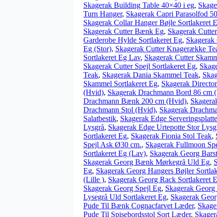
Skagerak Building Table 40×40 i eg
,
Skage
Turn Hanger
,
Skagerak Capri Parasolfod 5
Skagerak Collar Hanger Bøjle Sortlakeret 
Skagerak Cutter Bænk Eg
,
Skagerak Cutter
Garderobe Hylde Sortlakeret Eg
,
Skagerak 
Eg (Stor)
,
Skagerak Cutter Knagerække Tea
Sortlakeret Eg Lav
,
Skagerak Cutter Skam
Skagerak Cutter Spejl Sortlakeret Eg
,
Skage
Teak
,
Skagerak Dania Skammel Teak
,
Skag
Skammel Sortlakeret Eg
,
Skagerak Director
(Hvid)
,
Skagerak Drachmann Bord 86 cm (
Drachmann Bænk 200 cm (Hvid)
,
Skagera
Drachmann Stol (Hvid)
,
Skagerak Drachman
Salatbestik
,
Skagerak Edge Serveringsplatte
Lysgrå
,
Skagerak Edge Urtepotte Stor Lysg
Sortlakeret Eg
,
Skagerak Fionia Stol Teak
,
Spejl Ask Ø30 cm.
,
Skagerak Fullmoon Spe
Sortlakeret Eg (Lav)
,
Skagerak Georg Bars
Skagerak Georg Bænk Mørkegrå Uld Eg
,
Eg
,
Skagerak Georg Hangers Bøjler Sortlak
(Lille )
,
Skagerak Georg Rack Sortlakeret E
Skagerak Georg Spejl Eg
,
Skagerak Georg 
Lysegrå Uld Sortlakeret Eg
,
Skagerak Geor
Pude Til Bænk Cognacfarvet Læder
,
Skage
Pude Til Spisebordsstol Sort Læder
,
Skager