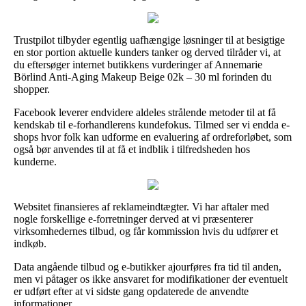
Trustpilot tilbyder egentlig uafhængige løsninger til at besigtige
en stor portion aktuelle kunders tanker og derved tilråder vi, at
du eftersøger internet butikkens vurderinger af Annemarie
Börlind Anti-Aging Makeup Beige 02k – 30 ml forinden du
shopper.
Facebook leverer endvidere aldeles strålende metoder til at få
kendskab til e-forhandlerens kundefokus. Tilmed ser vi endda e-
shops hvor folk kan udforme en evaluering af ordreforløbet, som
også bør anvendes til at få et indblik i tilfredsheden hos
kunderne.
Websitet finansieres af reklameindtægter. Vi har aftaler med
nogle forskellige e-forretninger derved at vi præsenterer
virksomhedernes tilbud, og får kommission hvis du udfører et
indkøb.
Data angående tilbud og e-butikker ajourføres fra tid til anden,
men vi påtager os ikke ansvaret for modifikationer der eventuelt
er udført efter at vi sidste gang opdaterede de anvendte
informationer.