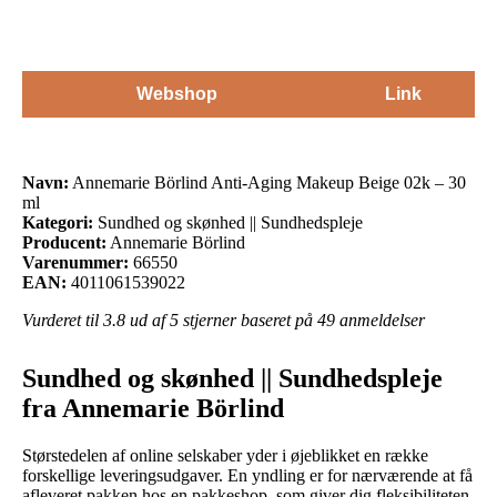
Webshop
Link
Navn:
Annemarie Börlind Anti-Aging Makeup Beige 02k – 30
ml
Kategori:
Sundhed og skønhed || Sundhedspleje
Producent:
Annemarie Börlind
Varenummer:
66550
EAN:
4011061539022
Vurderet til
3.8
ud af 5 stjerner baseret på
49
anmeldelser
Sundhed og skønhed || Sundhedspleje
fra Annemarie Börlind
Størstedelen af online selskaber yder i øjeblikket en række
forskellige leveringsudgaver. En yndling er for nærværende at få
afleveret pakken hos en pakkeshop, som giver dig fleksibiliteten