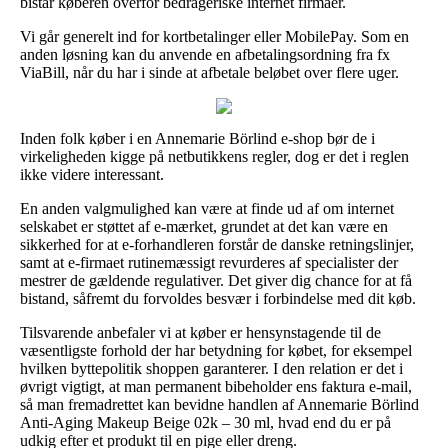
bistår køberen overfor bedrageriske internet firmaer.
Vi går generelt ind for kortbetalinger eller MobilePay. Som en
anden løsning kan du anvende en afbetalingsordning fra fx
ViaBill, når du har i sinde at afbetale beløbet over flere uger.
Inden folk køber i en Annemarie Börlind e-shop bør de i
virkeligheden kigge på netbutikkens regler, dog er det i reglen
ikke videre interessant.
En anden valgmulighed kan være at finde ud af om internet
selskabet er støttet af e-mærket, grundet at det kan være en
sikkerhed for at e-forhandleren forstår de danske retningslinjer,
samt at e-firmaet rutinemæssigt revurderes af specialister der
mestrer de gældende regulativer. Det giver dig chance for at få
bistand, såfremt du forvoldes besvær i forbindelse med dit køb.
Tilsvarende anbefaler vi at køber er hensynstagende til de
væsentligste forhold der har betydning for købet, for eksempel
hvilken byttepolitik shoppen garanterer. I den relation er det i
øvrigt vigtigt, at man permanent bibeholder ens faktura e-mail,
så man fremadrettet kan bevidne handlen af Annemarie Börlind
Anti-Aging Makeup Beige 02k – 30 ml, hvad end du er på
udkig efter et produkt til en pige eller dreng.