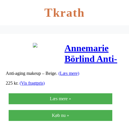
Tkrath
Annemarie
Börlind Anti-
Aging Makeup
Anti-aging makeup – Beige.
(Læs mere)
Beige 02k – 30
225
kr.
(Vis fragtpris)
ml
Læs mere »
Køb nu »