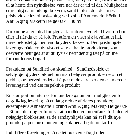
til at hente din nyindkøbte vare når der er tid til det. Muligheden
er nemlig ualmindeligt bekvem, samt tit desuden den mest
prisbevidste leveringsløsning ved køb af Annemarie Börlind
Anti-Aging Makeup Beige 02k – 30 ml.
Du kunne alternativt forsøge at få ordren leveret til hvor du bor
eller til når du er på job. Fragtformen viser sig jævnligt et hak
mere bekostelig, men endda yderst bekvem. Den prisbilligste
leveringsmåde er utvivlsomt selv at hente produkterne, som
desværre betinges af at du fysisk befinder dig tæt på online
forhandlerens bopæl.
Fragttiden på Sundhed og skønhed || Sundhedspleje er
selvfølgelig yderst aktuel om man behøver produkterne om et
øjeblik, og herved er det altså passende at vi ser den estimerede
leveringstid ved det respektive produkt.
En stor portion internet forhandlere garanterer muligheden for
dag-til-dag levering på en lang række af deres produkter,
eksempelvis Annemarie Börlind Anti-Aging Makeup Beige 02k
– 30 ml, der dog er forudsat at handlen gemmenføres forinden et
nøjagtigt klokkeslæt, så de sandsynligvis kan nå at få dit nye
produkt på posthuset inden logistikmedarbejderne får fri.
Indtil flere forretninger på nettet præsterer fragt uden