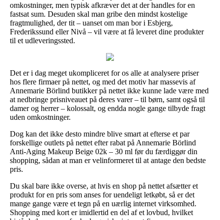
omkostninger, men typisk afkræver det at der handles for en
fastsat sum. Desuden skal man gribe den mindst kostelige
fragtmulighed, der tit – uanset om man bor i Esbjerg,
Frederikssund eller Nivå – vil være at få leveret dine produkter
til et udleveringssted.
Det er i dag meget ukompliceret for os alle at analysere priser
hos flere firmaer på nettet, og med det motiv har massevis af
Annemarie Börlind butikker på nettet ikke kunne lade være med
at nedbringe prisniveauet på deres varer – til børn, samt også til
damer og herrer – kolossalt, og endda nogle gange tilbyde fragt
uden omkostninger.
Dog kan det ikke desto mindre blive smart at efterse et par
forskellige outlets på nettet efter rabat på Annemarie Börlind
Anti-Aging Makeup Beige 02k – 30 ml før du færdiggør din
shopping, sådan at man er velinformeret til at antage den bedste
pris.
Du skal bare ikke overse, at hvis en shop på nettet afsætter et
produkt for en pris som anses for uendeligt letkøbt, så er det
mange gange være et tegn på en uærlig internet virksomhed.
Shopping med kort er imidlertid en del af et lovbud, hvilket