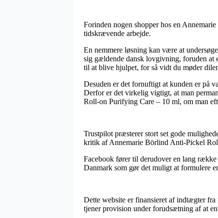
Forinden nogen shopper hos en Annemarie Bör
tidskrævende arbejde.
En nemmere løsning kan være at undersøge h
sig gældende dansk lovgivning, foruden at 
til at blive hjulpet, for så vidt du møder di
Desuden er det fornuftigt at kunden er på va
Derfor er det virkelig vigtigt, at man perma
Roll-on Purifying Care – 10 ml, om man efte
Trustpilot præsterer stort set gode mulighed
kritik af Annemarie Börlind Anti-Pickel Roll
Facebook fører til derudover en lang række æ
Danmark som gør det muligt at formulere en v
Dette website er finansieret af indtægter 
tjener provision under forudsætning af at e