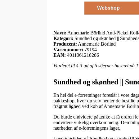
Webshop
Navn:
Annemarie Börlind Anti-Pickel Roll-
Kategori:
Sundhed og skønhed || Sundheds
Producent:
Annemarie Börlind
Varenummer:
79194
EAN:
4011061218286
Vurderet til
4.3
ud af 5 stjerner baseret på
1
Sundhed og skønhed || Sun
En hel del e-forretninger foreslår i vore dag
pakkeshop, hvor du selv henter de bestilte p
fragtmulighed ved køb af Annemarie Börlind
Du burde endvidere påtænke at få ordren leve
endvidere virkelig overkommelig. Den billigs
nærheden af e-forretningens lager.
Leveringstiden på Sundhed og skønhed || Su