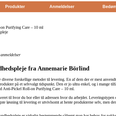
Produkter
Anmeldelser
Bedøm
on Purifying Care – 10 ml
pleje
anmeldelser
dhedspleje fra Annemarie Börlind
e diverse forskellige metoder til levering. En af dem der er mest anvendt
rodukter på et selvvalgt tidspunkt. Den er jo ultra enkel, og i mange til
 Anti-Pickel Roll-on Purifying Care – 10 ml.
ret til hvor du bor eller til adressen hvor du arbejder. Leveringstypen
te løsning til levering er utvivlsomt at hente produkterne selv, men de
ndhedspleje er virkelig bestemmende såfremt man har behov for pakken ø