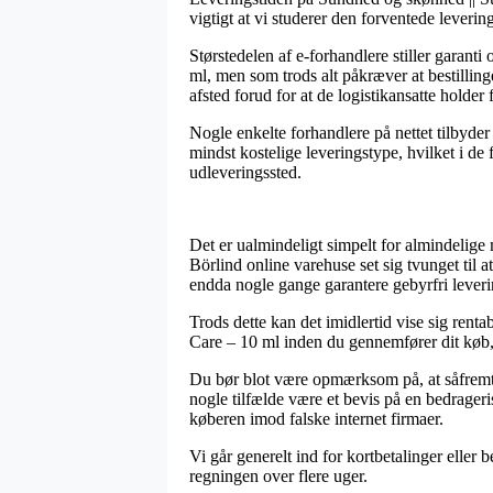
vigtigt at vi studerer den forventede leveri
Størstedelen af e-forhandlere stiller garan
ml, men som trods alt påkræver at bestilling
afsted forud for at de logistikansatte holder 
Nogle enkelte forhandlere på nettet tilbyde
mindst kostelige leveringstype, hvilket i de 
udleveringssted.
Det er ualmindeligt simpelt for almindelige
Börlind online varehuse set sig tvunget til 
endda nogle gange garantere gebyrfri leveri
Trods dette kan det imidlertid vise sig rent
Care – 10 ml inden du gennemfører dit køb, 
Du bør blot være opmærksom på, at såfremt e
nogle tilfælde være et bevis på en bedrager
køberen imod falske internet firmaer.
Vi går generelt ind for kortbetalinger eller
regningen over flere uger.