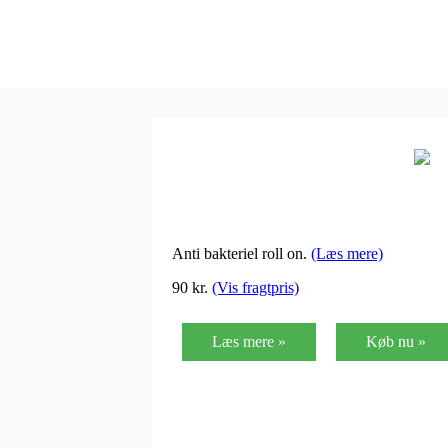
Anti bakteriel roll on.
(Læs mere)
90
kr.
(Vis fragtpris)
Læs mere »
Køb nu »