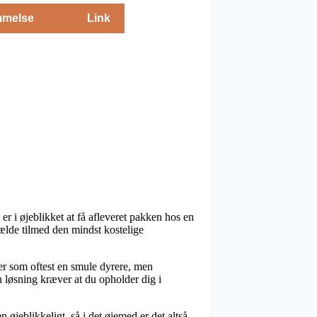
melse
Link
 er i øjeblikket at få afleveret pakken hos en
fælde tilmed den mindst kostelige
 er som oftest en smule dyrere, men
n løsning kræver at du opholder dig i
jeblikkeligt, så i det øjemed er det altså