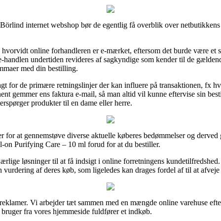
lind internet webshop bør de egentlig få overblik over netbutikkens fo
vorvidt online forhandleren er e-mærket, eftersom det burde være et si
e-handlen undertiden revideres af sagkyndige som kender til de gældend
lemmaer med din bestilling.
gt for de primære retningslinjer der kan influere på transaktionen, fx hv
nent gemmer ens faktura e-mail, så man altid vil kunne eftervise sin bes
rspørger produkter til en dame eller herre.
er for at gennemstøve diverse aktuelle køberes bedømmelser og derved gå
-on Purifying Care – 10 ml forud for at du bestiller.
rlige løsninger til at få indsigt i online forretningens kundetilfredshe
urdering af deres køb, som ligeledes kan drages fordel af til at afveje 
fra reklamer. Vi arbejder tæt sammen med en mængde online varehuse eft
n bruger fra vores hjemmeside fuldfører et indkøb.