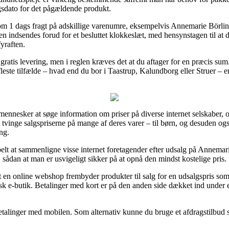
ngsdato for det pågældende produkt.
ti om 1 dags fragt på adskillige varenumre, eksempelvis Annemarie Börli
en indsendes forud for et besluttet klokkeslæt, med hensynstagen til at d
fyraften.
r gratis levering, men i reglen kræves det at du aftager for en præcis s
fleste tilfælde – hvad end du bor i Taastrup, Kalundborg eller Struer – er 
 mennesker at søge information om priser på diverse internet selskaber, 
at tvinge salgspriserne på mange af deres varer – til børn, og desuden o
ng.
abelt at sammenligne visse internet foretagender efter udsalg på Annema
sådan at man er usvigeligt sikker på at opnå den mindst kostelige pris.
n online webshop frembyder produkter til salg for en udsalgspris som k
isk e-butik. Betalinger med kort er på den anden side dækket ind under 
 betalinger med mobilen. Som alternativ kunne du bruge et afdragstilbud 