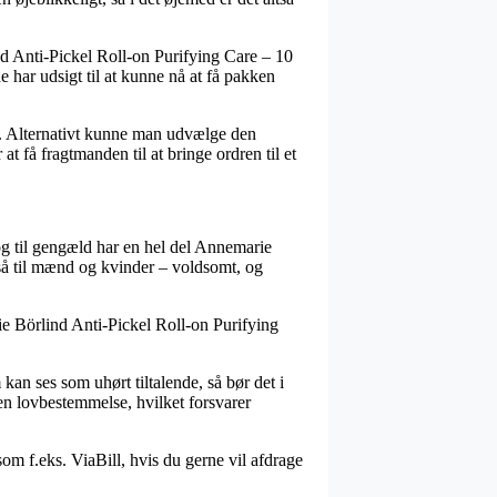
nd Anti-Pickel Roll-on Purifying Care – 10
e har udsigt til at kunne nå at få pakken
um. Alternativt kunne man udvælge den
at få fragtmanden til at bringe ordren til et
og til gengæld har en hel del Annemarie
gså til mænd og kvinder – voldsomt, og
rie Börlind Anti-Pickel Roll-on Purifying
an ses som uhørt tiltalende, så bør det i
en lovbestemmelse, hvilket forsvarer
som f.eks. ViaBill, hvis du gerne vil afdrage