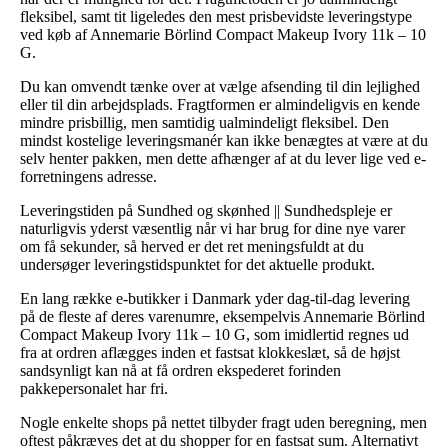
fleksibel, samt tit ligeledes den mest prisbevidste leveringstype
ved køb af Annemarie Börlind Compact Makeup Ivory 11k – 10
G.
Du kan omvendt tænke over at vælge afsending til din lejlighed
eller til din arbejdsplads. Fragtformen er almindeligvis en kende
mindre prisbillig, men samtidig ualmindeligt fleksibel. Den
mindst kostelige leveringsmanér kan ikke benægtes at være at du
selv henter pakken, men dette afhænger af at du lever lige ved e-
forretningens adresse.
Leveringstiden på Sundhed og skønhed || Sundhedspleje er
naturligvis yderst væsentlig når vi har brug for dine nye varer
om få sekunder, så herved er det ret meningsfuldt at du
undersøger leveringstidspunktet for det aktuelle produkt.
En lang række e-butikker i Danmark yder dag-til-dag levering
på de fleste af deres varenumre, eksempelvis Annemarie Börlind
Compact Makeup Ivory 11k – 10 G, som imidlertid regnes ud
fra at ordren aflægges inden et fastsat klokkeslæt, så de højst
sandsynligt kan nå at få ordren ekspederet forinden
pakkepersonalet har fri.
Nogle enkelte shops på nettet tilbyder fragt uden beregning, men
oftest påkræves det at du shopper for en fastsat sum. Alternativt