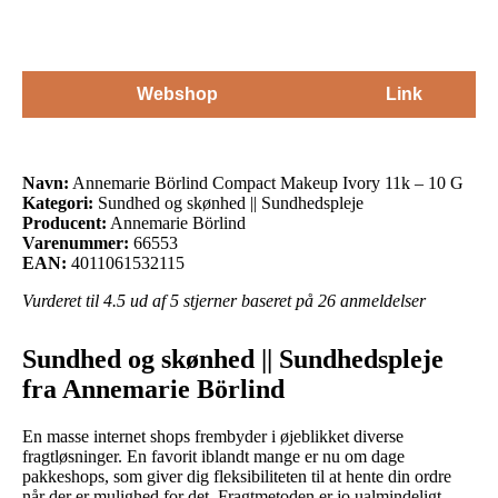
Webshop
Link
Navn:
Annemarie Börlind Compact Makeup Ivory 11k – 10 G
Kategori:
Sundhed og skønhed || Sundhedspleje
Producent:
Annemarie Börlind
Varenummer:
66553
EAN:
4011061532115
Vurderet til
4.5
ud af 5 stjerner baseret på
26
anmeldelser
Sundhed og skønhed || Sundhedspleje
fra Annemarie Börlind
En masse internet shops frembyder i øjeblikket diverse
fragtløsninger. En favorit iblandt mange er nu om dage
pakkeshops, som giver dig fleksibiliteten til at hente din ordre
når der er mulighed for det. Fragtmetoden er jo ualmindeligt