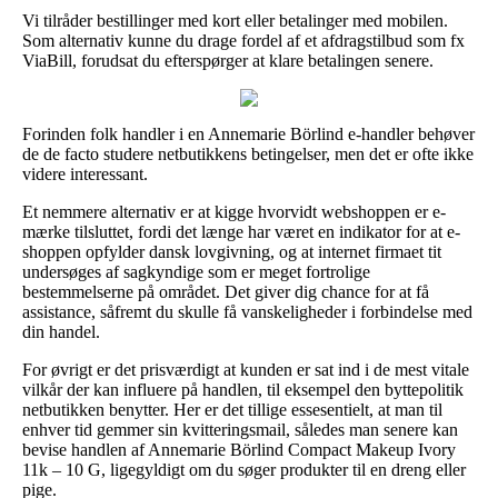
Vi tilråder bestillinger med kort eller betalinger med mobilen.
Som alternativ kunne du drage fordel af et afdragstilbud som fx
ViaBill, forudsat du efterspørger at klare betalingen senere.
Forinden folk handler i en Annemarie Börlind e-handler behøver
de de facto studere netbutikkens betingelser, men det er ofte ikke
videre interessant.
Et nemmere alternativ er at kigge hvorvidt webshoppen er e-
mærke tilsluttet, fordi det længe har været en indikator for at e-
shoppen opfylder dansk lovgivning, og at internet firmaet tit
undersøges af sagkyndige som er meget fortrolige
bestemmelserne på området. Det giver dig chance for at få
assistance, såfremt du skulle få vanskeligheder i forbindelse med
din handel.
For øvrigt er det prisværdigt at kunden er sat ind i de mest vitale
vilkår der kan influere på handlen, til eksempel den byttepolitik
netbutikken benytter. Her er det tillige essesentielt, at man til
enhver tid gemmer sin kvitteringsmail, således man senere kan
bevise handlen af Annemarie Börlind Compact Makeup Ivory
11k – 10 G, ligegyldigt om du søger produkter til en dreng eller
pige.