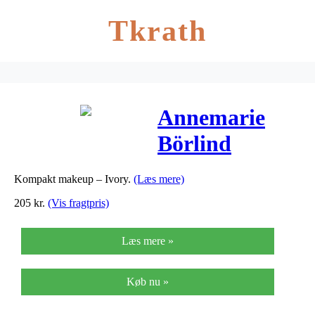
Tkrath
Annemarie
Börlind
Compact
Kompakt makeup – Ivory.
(Læs mere)
Makeup Ivory
205
kr.
(Vis fragtpris)
11k – 10 G
Læs mere »
Køb nu »