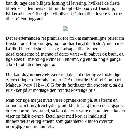
kan du tage den billigste løsning til levering, hvilket i de fleste
tilfælde – uden hensyn til om du opholder sig ved Taastrup,
Birkerød eller Gilleleje – vil blive at få dem til at levere varerne
til et afhentningssted.
Det er efterhånden ret praktisk for folk at sammenligne priser fra
forskellige e-forretninger, og ergo har langt de fleste Annemarie
Börlind internet shops set sig nødsaget til at tvinge
udsalgspriserne på mange af deres varer – til babyer og børn, og
ligeledes til mænd og kvinder – enormt, og endda nogle gange
sikre fragt uden beregning.
Det kan dog immervæk være rentabelt at efterprøve forskellige
e-forretninger efter rabatkoder på Annemarie Börlind Compact
Makeup Ivory 11k – 10 G før du færdiggør din shopping, så du
er sikker på at modtage den mindst kostelige pris.
Man bør lige meget hvad være opmærksom på, at såfremt en
online forretning frembyder produkter til salg for en udsalgspris
der er enormt favorabel, så kan det ofte være et karakteristika der
viser en falsk e-shop. Betalinger med kort er imidlertid
indbefattet af et reglement, som garanterer kunden overfor
uoprigtige internet outlets.