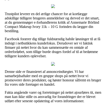
Trustpilot leverer en del ærlige chancer for at kortlægge
adskillige tidligere brugeres anmeldelser og derved er det smart,
at du gennemsøger e-forhandlerens kritik af Annemarie Börlind
Compact Makeup Ivory 11k – 10 G forinden du lægger din
bestilling.
Facebook forærer dig tillige fuldstændig habile løsninger til at få
indsigt i netbutikkens kundefokus. Derudover ser vi faktisk
firmaer på nettet hvor du kan sammensætte en omtale af
ordreforløbet, som tillige burde drages fordel af til at bedømme
tidligere kunders oplevelser.
Denne side er finansieret af annonceindtægter. Vi har
samarbejdsaftaler med en gruppe shops på nettet hvor vi
promoverer deres produkter, og høster honorar såfremt en bruger
fra vores side foretager en handel.
Fakta angående varer og forretninger på nettet ajourføres tit, men
man kan ikke stille os ansvarlig for forandringer der er blevet
udført efter seneste opdatering af vores informationer.