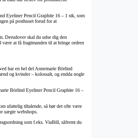
ind Eyeliner Pencil Graphite 16 – 1 stk, som
ngen på posthuset forud for at
sum. Derudover skal du udse dig den
 være at få fragtmanden til at bringe ordren
rved har en hel del Annemarie Börlind
l mænd og kvinder – kolossalt, og endda nogle
emarie Börlind Eyeliner Pencil Graphite 16 –
m ufattelig tiltalende, så bør det ofte være
rfor uægte webshops.
dragsordning som f.eks. ViaBill, såfremt du