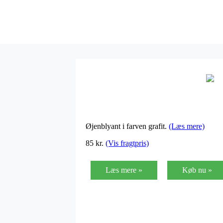
Øjenblyant i farven grafit.
(Læs mere)
85
kr.
(Vis fragtpris)
Læs mere »
Køb nu »