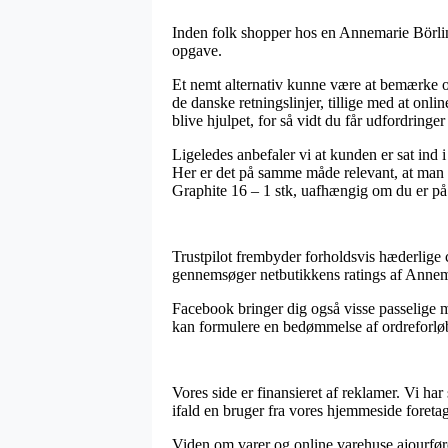
Inden folk shopper hos en Annemarie Börlin
opgave.
Et nemt alternativ kunne være at bemærke om
de danske retningslinjer, tillige med at onli
blive hjulpet, for så vidt du får udfordringer
Ligeledes anbefaler vi at kunden er sat ind 
Her er det på samme måde relevant, at man al
Graphite 16 – 1 stk, uafhængig om du er på 
Trustpilot frembyder forholdsvis hæderlige c
gennemsøger netbutikkens ratings af Annemar
Facebook bringer dig også visse passelige m
kan formulere en bedømmelse af ordreforløbet
Vores side er finansieret af reklamer. Vi ha
ifald en bruger fra vores hjemmeside foretag
Viden om varer og online varehuse ajourføres