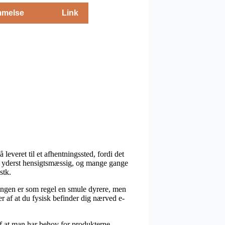
melse
Link
 leveret til et afhentningssted, fordi det
mlig yderst hensigtsmæssig, og mange gange
stk.
ningen er som regel en smule dyrere, men
r af at du fysisk befinder dig nærved e-
af at man har behov for produkterne