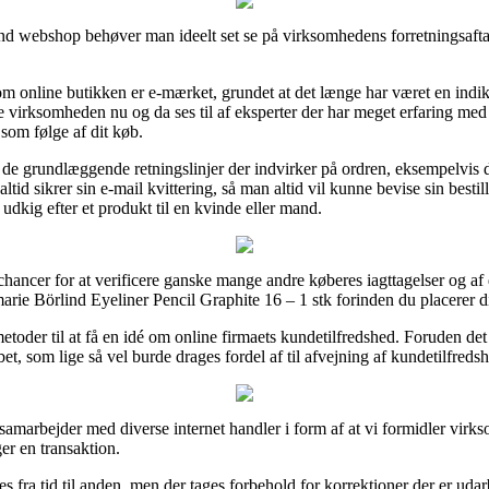
d webshop behøver man ideelt set se på virksomhedens forretningsaftal
 online butikken er e-mærket, grundet at det længe har været en indikat
ne virksomheden nu og da ses til af eksperter der har meget erfaring med 
 som følge af dit køb.
i de grundlæggende retningslinjer der indvirker på ordren, eksempelvis d
tid sikrer sin e-mail kvittering, så man altid vil kunne bevise sin best
udkig efter et produkt til en kvinde eller mand.
hancer for at verificere ganske mange andre køberes iagttagelser og af d
ie Börlind Eyeliner Pencil Graphite 16 – 1 stk forinden du placerer d
etoder til at få en idé om online firmaets kundetilfredshed. Foruden det
, som lige så vel burde drages fordel af til afvejning af kundetilfreds
r samarbejder med diverse internet handler i form af at vi formidler vir
er en transaktion.
 fra tid til anden, men der tages forbehold for korrektioner der er udar