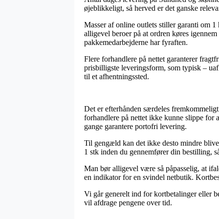
øjeblikkeligt, så herved er det ganske relev
Masser af online outlets stiller garanti om
alligevel beroer på at ordren køres igennem 
pakkemedarbejderne har fyraften.
Flere forhandlere på nettet garanterer frag
prisbilligste leveringsform, som typisk – ua
til et afhentningssted.
Det er efterhånden særdeles fremkommeligt f
forhandlere på nettet ikke kunne slippe for 
gange garantere portofri levering.
Til gengæld kan det ikke desto mindre blive 
1 stk inden du gennemfører din bestilling, sål
Man bør alligevel være så påpasselig, at ifal
en indikator for en svindel netbutik. Kortb
Vi går generelt ind for kortbetalinger eller
vil afdrage pengene over tid.