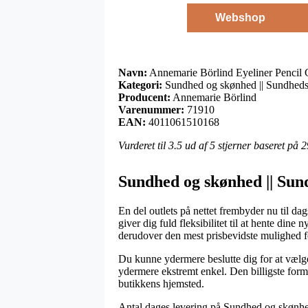
Webshop
Navn:
Annemarie Börlind Eyeliner Pencil G
Kategori:
Sundhed og skønhed || Sundheds
Producent:
Annemarie Börlind
Varenummer:
71910
EAN:
4011061510168
Vurderet til
3.5
ud af 5 stjerner baseret på
2
Sundhed og skønhed || Sun
En del outlets på nettet frembyder nu til dags
giver dig fuld fleksibilitet til at hente di
derudover den mest prisbevidste mulighed f
Du kunne ydermere beslutte dig for at vælge
ydermere ekstremt enkel. Den billigste form
butikkens hjemsted.
Antal dages levering på Sundhed og skønhed 