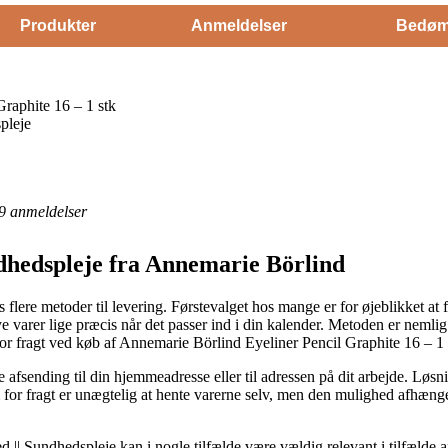
Produkter
Anmeldelser
Bedøm
raphite 16 – 1 stk
pleje
9
anmeldelser
dhedspleje fra Annemarie Börlind
 flere metoder til levering. Førstevalget hos mange er for øjeblikket at få
ne nye varer lige præcis når det passer ind i din kalender. Metoden er ne
or fragt ved køb af Annemarie Börlind Eyeliner Pencil Graphite 16 – 1 
 afsending til din hjemmeadresse eller til adressen på dit arbejde. Løs
 for fragt er unægtelig at hente varerne selv, men den mulighed afhænge
|| Sundhedspleje kan i nogle tilfælde være vældig relevant i tilfælde 