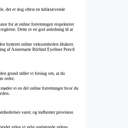
e, det er dog oftest en tidskrævende
or for at online forretningen respekterer
reglerne. Dette er en god anledning til at
en bytteret online virksomheden tilsikrer.
illing af Annemarie Börlind Eyeliner Pencil
en grund stiller vi forslag om, at du
in ordre.
 møder vi en del online forretninger hvor du
heden.
ksomhedernes varer, og indhenter provision
bejdet siden vi sidst opdaterede sidens