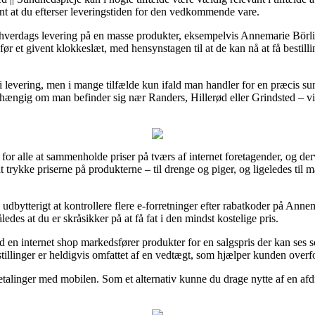
ant at du efterser leveringstiden for den vedkommende vare.
 1 hverdags levering på en masse produkter, eksempelvis Annemarie Börl
før et givent klokkeslæt, med hensynstagen til at de kan nå at få bestilli
tfri levering, men i mange tilfælde kun ifald man handler for en præcis 
fhængig om man befinder sig nær Randers, Hillerød eller Grindsted – vil
or alle at sammenholde priser på tværs af internet foretagender, og de
at trykke priserne på produkterne – til drenge og piger, og ligeledes ti
udbytterigt at kontrollere flere e-forretninger efter rabatkoder på Ann
edes at du er skråsikker på at få fat i den mindst kostelige pris.
d en internet shop markedsfører produkter for en salgspris der kan ses so
estillinger er heldigvis omfattet af en vedtægt, som hjælper kunden ove
 betalinger med mobilen. Som et alternativ kunne du drage nytte af en af