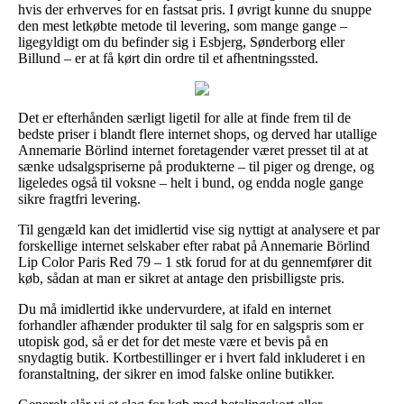
hvis der erhverves for en fastsat pris. I øvrigt kunne du snuppe
den mest letkøbte metode til levering, som mange gange –
ligegyldigt om du befinder sig i Esbjerg, Sønderborg eller
Billund – er at få kørt din ordre til et afhentningssted.
Det er efterhånden særligt ligetil for alle at finde frem til de
bedste priser i blandt flere internet shops, og derved har utallige
Annemarie Börlind internet foretagender været presset til at at
sænke udsalgspriserne på produkterne – til piger og drenge, og
ligeledes også til voksne – helt i bund, og endda nogle gange
sikre fragtfri levering.
Til gengæld kan det imidlertid vise sig nyttigt at analysere et par
forskellige internet selskaber efter rabat på Annemarie Börlind
Lip Color Paris Red 79 – 1 stk forud for at du gennemfører dit
køb, sådan at man er sikret at antage den prisbilligste pris.
Du må imidlertid ikke undervurdere, at ifald en internet
forhandler afhænder produkter til salg for en salgspris som er
utopisk god, så er det for det meste være et bevis på en
snydagtig butik. Kortbestillinger er i hvert fald inkluderet i en
foranstaltning, der sikrer en imod falske online butikker.