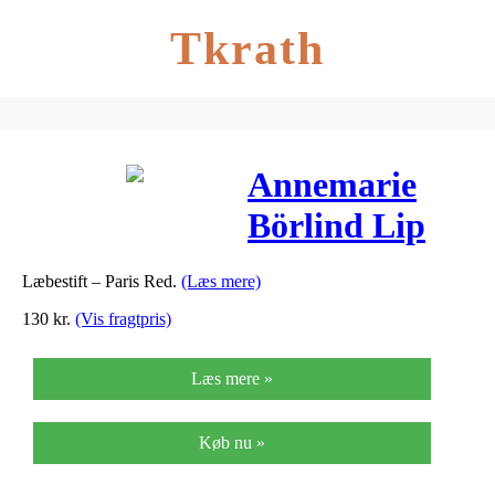
Tkrath
Annemarie
Börlind Lip
Color Paris
Læbestift – Paris Red.
(Læs mere)
Red 79 – 1 stk
130
kr.
(Vis fragtpris)
Læs mere »
Køb nu »