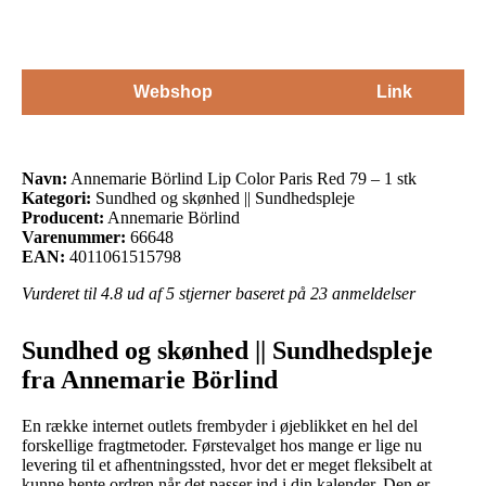
Webshop
Link
Navn:
Annemarie Börlind Lip Color Paris Red 79 – 1 stk
Kategori:
Sundhed og skønhed || Sundhedspleje
Producent:
Annemarie Börlind
Varenummer:
66648
EAN:
4011061515798
Vurderet til
4.8
ud af 5 stjerner baseret på
23
anmeldelser
Sundhed og skønhed || Sundhedspleje
fra Annemarie Börlind
En række internet outlets frembyder i øjeblikket en hel del
forskellige fragtmetoder. Førstevalget hos mange er lige nu
levering til et afhentningssted, hvor det er meget fleksibelt at
kunne hente ordren når det passer ind i din kalender. Den er