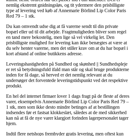
nemlig ekstremt gnidningsløs, og tit ydermere den prisbilligste
type af levering ved køb af Annemarie Börlind Lip Color Paris
Red 79 – 1 stk.
Du kan omvendt udse dig at få varerne sendt til din private
bopæl eller ud til dit arbejde. Fragtmuligheden bliver som regel
en tand mere bekostelig, men lige så vel virkelig let. Den
prisbilligste mulighed for levering kan ikke benægtes at være at
du selv henter varerne, men det stiller krav om at du har bopæl i
kort afstand af online butikkens adresse.
Leveringshastigheden på Sundhed og skønhed || Sundhedspleje
er ret så betydningsfuld ifald man står og skal bruge produkterne
inden for få dage, så herved er det nemlig relevant at du
undersøger det forventede leveringstidspunkt ved det respektive
produkt.
En hel del internet firmaer lover 1 dags fragt på de fleste af deres
varer, eksempelvis Annemarie Börlind Lip Color Paris Red 79 –
1 stk, men som ikke desto mindre betinges af at bestillingen
indsendes før et fastsat klokkeslæt, således at de med sikkerhed
kan nå at få de nye varer klargjort forinden lagerpersonalet tager
hjem.
Indtil flere netshops frembyder gratis levering, men oftest kun