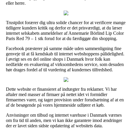
eller herre.
Trustpilot forærer dig ultra solide chancer for at verificere mange
tidligere kunders kritik og derfor er det prisværdigt, at du læser
internet selskabets anmeldelser af Annemarie Börlind Lip Color
Paris Red 79 – 1 stk forud for at du færdiggør din shopping.
Facebook præsterer på samme måde uden sammenligning fine
genveje til at få kendskab til internet webshoppens pålidelighed.
I øvrigt ses en del online shops i Danmark hvor folk kan
nedfælde en evaluering af virksomhedens service, som desuden
bør drages fordel af til vurdering af kundernes tilfredshed.
Dette website er finansieret af indtægter fra reklamer. Vi har
aftaler med masser af firmaer på nettet idet vi formidler
firmaernes varer, og tager provision under forudsætning af at en
af de besøgende på vores hjemmeside udfører et køb.
Anvisninger om tilbud og internet varehuse i Danmark værnes
om fra tid til anden, men vi kan ikke garantere imod ændringer
der er lavet siden sidste opdatering af websitets data.