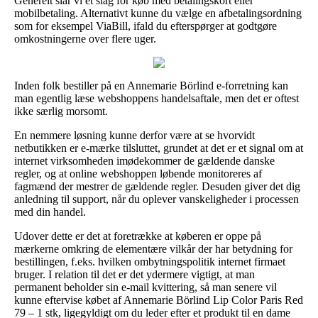
Generelt slår vi et slag for køb med betalingskort eller
mobilbetaling. Alternativt kunne du vælge en afbetalingsordning
som for eksempel ViaBill, ifald du efterspørger at godtgøre
omkostningerne over flere uger.
Inden folk bestiller på en Annemarie Börlind e-forretning kan
man egentlig læse webshoppens handelsaftale, men det er oftest
ikke særlig morsomt.
En nemmere løsning kunne derfor være at se hvorvidt
netbutikken er e-mærke tilsluttet, grundet at det er et signal om at
internet virksomheden imødekommer de gældende danske
regler, og at online webshoppen løbende monitoreres af
fagmænd der mestrer de gældende regler. Desuden giver det dig
anledning til support, når du oplever vanskeligheder i processen
med din handel.
Udover dette er det at foretrække at køberen er oppe på
mærkerne omkring de elementære vilkår der har betydning for
bestillingen, f.eks. hvilken ombytningspolitik internet firmaet
bruger. I relation til det er det ydermere vigtigt, at man
permanent beholder sin e-mail kvittering, så man senere vil
kunne eftervise købet af Annemarie Börlind Lip Color Paris Red
79 – 1 stk, ligegyldigt om du leder efter et produkt til en dame