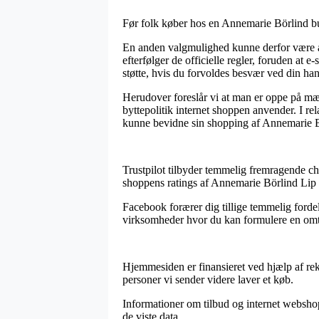
Før folk køber hos en Annemarie Börlind bu
En anden valgmulighed kunne derfor være at
efterfølger de officielle regler, foruden at 
støtte, hvis du forvoldes besvær ved din han
Herudover foreslår vi at man er oppe på m
byttepolitik internet shoppen anvender. I re
kunne bevidne sin shopping af Annemarie Bör
Trustpilot tilbyder temmelig fremragende chan
shoppens ratings af Annemarie Börlind Lip Co
Facebook forærer dig tillige temmelig fordel
virksomheder hvor du kan formulere en omtal
Hjemmesiden er finansieret ved hjælp af rekl
personer vi sender videre laver et køb.
Informationer om tilbud og internet webshops
de viste data.