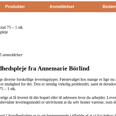
Produkter
Anmeldelser
Bedøm
ral 75 – 1 stk
pleje
5
anmeldelser
dhedspleje fra Annemarie Börlind
ge diverse forskellige leveringstyper. Førstevalget hos mange er lige nu 
er mulighed for det. Den er nemlig virkelig problemfri, samt tit derudov
5 – 1 stk.
ge at få leveret til din bopæl eller til adressen hvor du arbejder. Leve
sbevidste leveringsmodel er utvivlsomt at du selv henter varerne, som 
|| Sundhedspleje er jo ret bestemmende i tilfælde af at vi har behov fo