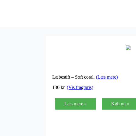
Læbestift – Soft coral.
(Læs mere)
130
kr.
(Vis fragtpris)
Læs mere »
Køb nu »