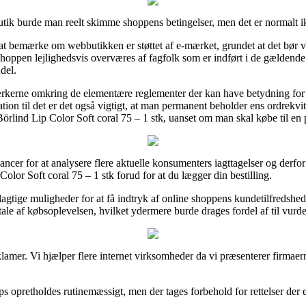
tik burde man reelt skimme shoppens betingelser, men det er normalt 
 bemærke om webbutikken er støttet af e-mærket, grundet at det bør v
e-shoppen lejlighedsvis overværes af fagfolk som er indført i de gældende
del.
ærkerne omkring de elementære reglementer der kan have betydning for
lation til det er det også vigtigt, at man permanent beholder ens ordrekv
lind Lip Color Soft coral 75 – 1 stk, uanset om man skal købe til en p
cer for at analysere flere aktuelle konsumenters iagttagelser og derfor sl
lor Soft coral 75 – 1 stk forud for at du lægger din bestilling.
agtige muligheder for at få indtryk af online shoppens kundetilfredshed.
e af købsoplevelsen, hvilket ydermere burde drages fordel af til vurder
amer. Vi hjælper flere internet virksomheder da vi præsenterer firmaerne
 opretholdes rutinemæssigt, men der tages forbehold for rettelser der er