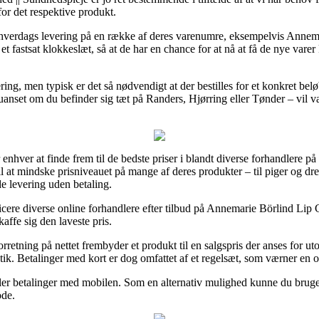
 for det respektive produkt.
 hverdags levering på en række af deres varenumre, eksempelvis Annema
 et fastsat klokkeslæt, så at de har en chance for at nå at få de nye varer
ring, men typisk er det så nødvendigt at der bestilles for et konkret bel
nset om du befinder sig tæt på Randers, Hjørring eller Tønder – vil vær
 enhver at finde frem til de bedste priser i blandt diverse forhandlere p
il at mindske prisniveauet på mange af deres produkter – til piger og dr
e levering uden betaling.
icere diverse online forhandlere efter tilbud på Annemarie Börlind Lip C
affe sig den laveste pris.
retning på nettet frembyder et produkt til en salgspris der anses for ut
butik. Betalinger med kort er dog omfattet af et regelsæt, som værner en
r eller betalinger med mobilen. Som en alternativ mulighed kunne du brug
ode.