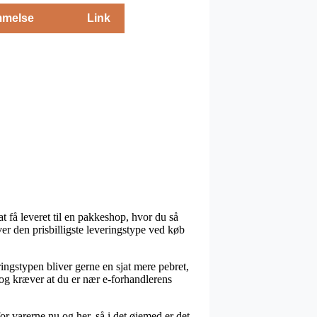
melse
Link
at få leveret til en pakkeshop, hvor du så
er den prisbilligste leveringstype ved køb
ringstypen bliver gerne en sjat mere pebret,
dog kræver at du er nær e-forhandlerens
r varerne nu og her, så i det øjemed er det