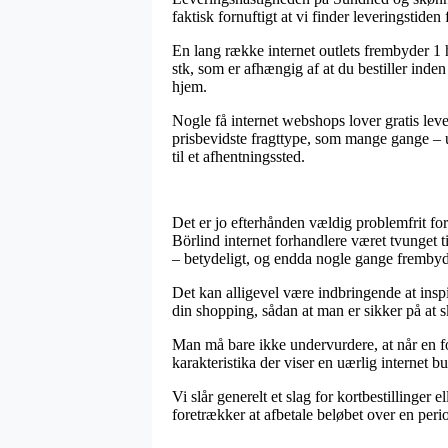
faktisk fornuftigt at vi finder leveringstiden
En lang række internet outlets frembyder 1
stk, som er afhængig af at du bestiller inden
hjem.
Nogle få internet webshops lover gratis leve
prisbevidste fragttype, som mange gange – ua
til et afhentningssted.
Det er jo efterhånden vældig problemfrit for
Börlind internet forhandlere været tvunget t
– betydeligt, og endda nogle gange frembyd
Det kan alligevel være indbringende at insp
din shopping, sådan at man er sikker på at sk
Man må bare ikke undervurdere, at når en for
karakteristika der viser en uærlig internet 
Vi slår generelt et slag for kortbestillinge
foretrækker at afbetale beløbet over en peri