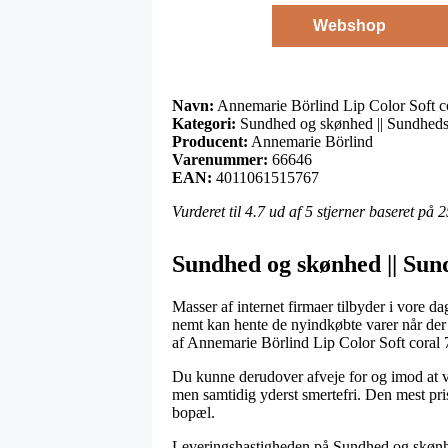
Webshop
Navn:
Annemarie Börlind Lip Color Soft co
Kategori:
Sundhed og skønhed || Sundheds
Producent:
Annemarie Börlind
Varenummer:
66646
EAN:
4011061515767
Vurderet til
4.7
ud af 5 stjerner baseret på
2
Sundhed og skønhed || Sun
Masser af internet firmaer tilbyder i vore da
nemt kan hente de nyindkøbte varer når der 
af Annemarie Börlind Lip Color Soft coral 7
Du kunne derudover afveje for og imod at væl
men samtidig yderst smertefri. Den mest pri
bopæl.
Leveringshastigheden på Sundhed og skønhed 