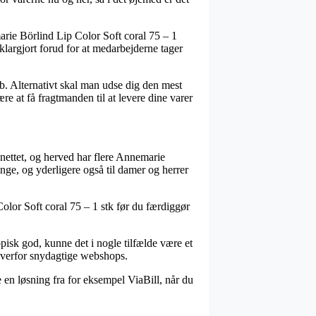
rie Börlind Lip Color Soft coral 75 – 1
 klargjort forud for at medarbejderne tager
øb. Alternativt skal man udse dig den mest
e at få fragtmanden til at levere dine varer
å nettet, og herved har flere Annemarie
enge, og yderligere også til damer og herrer
olor Soft coral 75 – 1 stk før du færdiggør
opisk god, kunne det i nogle tilfælde være et
 overfor snydagtige webshops.
e en løsning fra for eksempel ViaBill, når du