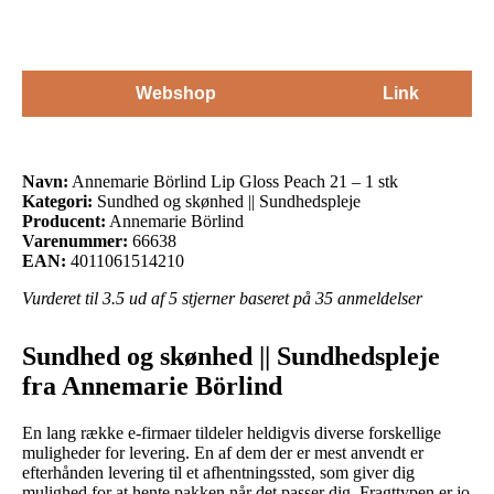
Webshop
Link
Navn:
Annemarie Börlind Lip Gloss Peach 21 – 1 stk
Kategori:
Sundhed og skønhed || Sundhedspleje
Producent:
Annemarie Börlind
Varenummer:
66638
EAN:
4011061514210
Vurderet til
3.5
ud af 5 stjerner baseret på
35
anmeldelser
Sundhed og skønhed || Sundhedspleje
fra Annemarie Börlind
En lang række e-firmaer tildeler heldigvis diverse forskellige
muligheder for levering. En af dem der er mest anvendt er
efterhånden levering til et afhentningssted, som giver dig
mulighed for at hente pakken når det passer dig. Fragttypen er jo