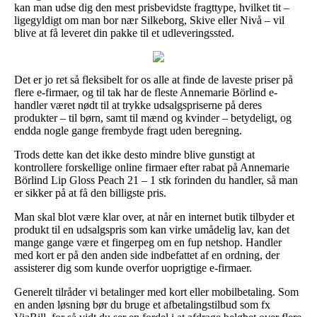
kan man udse dig den mest prisbevidste fragttype, hvilket tit –
ligegyldigt om man bor nær Silkeborg, Skive eller Nivå – vil
blive at få leveret din pakke til et udleveringssted.
Det er jo ret så fleksibelt for os alle at finde de laveste priser på
flere e-firmaer, og til tak har de fleste Annemarie Börlind e-
handler været nødt til at trykke udsalgspriserne på deres
produkter – til børn, samt til mænd og kvinder – betydeligt, og
endda nogle gange frembyde fragt uden beregning.
Trods dette kan det ikke desto mindre blive gunstigt at
kontrollere forskellige online firmaer efter rabat på Annemarie
Börlind Lip Gloss Peach 21 – 1 stk forinden du handler, så man
er sikker på at få den billigste pris.
Man skal blot være klar over, at når en internet butik tilbyder et
produkt til en udsalgspris som kan virke umådelig lav, kan det
mange gange være et fingerpeg om en fup netshop. Handler
med kort er på den anden side indbefattet af en ordning, der
assisterer dig som kunde overfor uoprigtige e-firmaer.
Generelt tilråder vi betalinger med kort eller mobilbetaling. Som
en anden løsning bør du bruge et afbetalingstilbud som fx