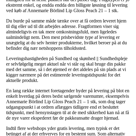
ekstremt enkel, og endda endda den billigste løsning til levering
ved køb af Annemarie Börlind Lip Gloss Peach 21 – 1 stk.
Du burde på samme måde tænke over at få ordren leveret hjem
til dig eller ud til dit arbejdes adresse. Fragtformen viser sig
almindeligvis en tak mere omkostningsfuld, men ligeledes
ualmindeligt nem. Den mest prisbevidste type af levering er
unægtelig at du selv henter produkterne, hvilket beroer på at du
befinder dig nær netshoppens tilholdssted.
Leveringshastigheden på Sundhed og skønhed || Sundhedspleje
er selvfølgelig meget aktuel når vi står og skal bruge din pakke
med det samme, så i det øjemed er det aldeles på sin plads at vi
kigger nærmere på det estimerede leveringstidspunkt for det
aktuelle produkt.
En lang række internet foretagender byder på levering på blot en
enkelt hverdag på deres bedst sælgende varenumre, eksempelvis
Annemarie Börlind Lip Gloss Peach 21 – 1 stk, som dog tager
udgangspunkt i at ordren aflægges tidligere end et besluttet
tidspunkt, med hensynstagen til at de med sikkerhed kan nå at få
de nye varer ekspederet før de pakkeansatte drager hjemad.
Indtil flere webshops yder gratis levering, men typisk er det
betinget af at der erhverves for en bestemt sum. Som alternativ