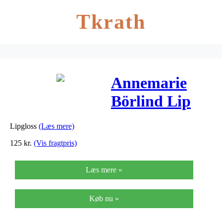
Tkrath
Annemarie
Börlind Lip
Gloss Peach 21
Lipgloss
(Læs mere)
– 1 stk
125
kr.
(Vis fragtpris)
Læs mere »
Køb nu »