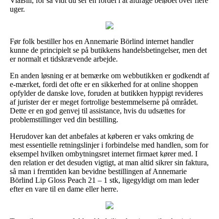
ViaBill, for så vidt du ser en fordel i at afdrage beløbet over flere
uger.
Før folk bestiller hos en Annemarie Börlind internet handler
kunne de principielt se på butikkens handelsbetingelser, men det
er normalt et tidskrævende arbejde.
En anden løsning er at bemærke om webbutikken er godkendt af
e-mærket, fordi det ofte er en sikkerhed for at online shoppen
opfylder de danske love, foruden at butikken hyppigt revideres
af jurister der er meget fortrolige bestemmelserne på området.
Dette er en god genvej til assistance, hvis du udsættes for
problemstillinger ved din bestilling.
Herudover kan det anbefales at køberen er vaks omkring de
mest essentielle retningslinjer i forbindelse med handlen, som for
eksempel hvilken ombytningsret internet firmaet kører med. I
den relation er det desuden vigtigt, at man altid sikrer sin faktura,
så man i fremtiden kan bevidne bestillingen af Annemarie
Börlind Lip Gloss Peach 21 – 1 stk, ligegyldigt om man leder
efter en vare til en dame eller herre.