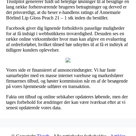
Trustpilot genererer fuldt ud belejlige løsninger til at besigtige en
lang række forhenværende brugeres betragtninger og derved er
det prisværdigt, at du beser e-handlens ratings af Annemarie
Börlind Lip Gloss Peach 21 – 1 stk inden du bestiller.
Facebook giver dig lignende forholdsvis passelige muligheder
for at få indsigt i webbutikkens troværdighed. Desuden ses en
række online virksomheder hvor man kan afgive en evaluering
af ordreforløbet, hvilket tilmed bør udnyttes til at få et indtryk af
tidligere kunders oplevelser.
Vores side er finansieret af annonceindtægter. Vi har faste
samarbejder med en masse internet varehuse og markedsfører
firmaernes tilbud, og høster kommission når en af de besøgende
på vores hjemmeside udfører en transaktion.
Fakta om tilbud og online selskaber opdateres løbende, men der
tages forbehold for ændringer der kan være iværksat efter at vi
senest opdaterede vores data.