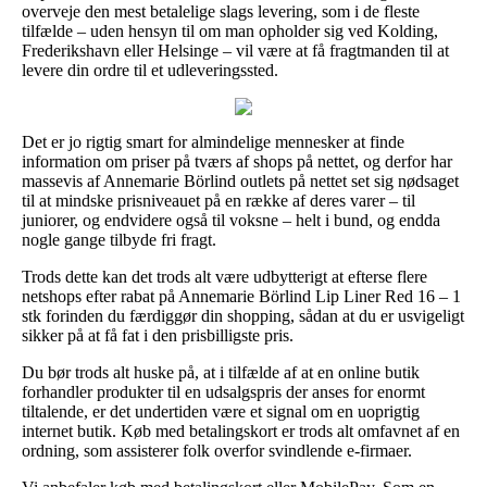
overveje den mest betalelige slags levering, som i de fleste
tilfælde – uden hensyn til om man opholder sig ved Kolding,
Frederikshavn eller Helsinge – vil være at få fragtmanden til at
levere din ordre til et udleveringssted.
Det er jo rigtig smart for almindelige mennesker at finde
information om priser på tværs af shops på nettet, og derfor har
massevis af Annemarie Börlind outlets på nettet set sig nødsaget
til at mindske prisniveauet på en række af deres varer – til
juniorer, og endvidere også til voksne – helt i bund, og endda
nogle gange tilbyde fri fragt.
Trods dette kan det trods alt være udbytterigt at efterse flere
netshops efter rabat på Annemarie Börlind Lip Liner Red 16 – 1
stk forinden du færdiggør din shopping, sådan at du er usvigeligt
sikker på at få fat i den prisbilligste pris.
Du bør trods alt huske på, at i tilfælde af at en online butik
forhandler produkter til en udsalgspris der anses for enormt
tiltalende, er det undertiden være et signal om en uoprigtig
internet butik. Køb med betalingskort er trods alt omfavnet af en
ordning, som assisterer folk overfor svindlende e-firmaer.