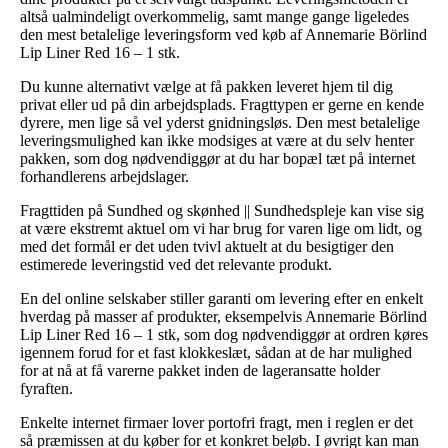
altså ualmindeligt overkommelig, samt mange gange ligeledes
den mest betalelige leveringsform ved køb af Annemarie Börlind
Lip Liner Red 16 – 1 stk.
Du kunne alternativt vælge at få pakken leveret hjem til dig
privat eller ud på din arbejdsplads. Fragttypen er gerne en kende
dyrere, men lige så vel yderst gnidningsløs. Den mest betalelige
leveringsmulighed kan ikke modsiges at være at du selv henter
pakken, som dog nødvendiggør at du har bopæl tæt på internet
forhandlerens arbejdslager.
Fragttiden på Sundhed og skønhed || Sundhedspleje kan vise sig
at være ekstremt aktuel om vi har brug for varen lige om lidt, og
med det formål er det uden tvivl aktuelt at du besigtiger den
estimerede leveringstid ved det relevante produkt.
En del online selskaber stiller garanti om levering efter en enkelt
hverdag på masser af produkter, eksempelvis Annemarie Börlind
Lip Liner Red 16 – 1 stk, som dog nødvendiggør at ordren køres
igennem forud for et fast klokkeslæt, sådan at de har mulighed
for at nå at få varerne pakket inden de lageransatte holder
fyraften.
Enkelte internet firmaer lover portofri fragt, men i reglen er det
så præmissen at du køber for et konkret beløb. I øvrigt kan man