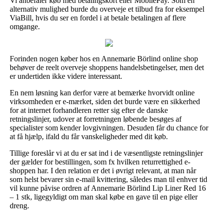
Vi anbefaler køb med betalingskort eller MobilePay. Som en
alternativ mulighed burde du overveje et tilbud fra for eksempel
ViaBill, hvis du ser en fordel i at betale betalingen af flere
omgange.
Forinden nogen køber hos en Annemarie Börlind online shop
behøver de reelt overveje shoppens handelsbetingelser, men det
er undertiden ikke videre interessant.
En nem løsning kan derfor være at bemærke hvorvidt online
virksomheden er e-mærket, siden det burde være en sikkerhed
for at internet forhandleren retter sig efter de danske
retningslinjer, udover at forretningen løbende besøges af
specialister som kender lovgivningen. Desuden får du chance for
at få hjælp, ifald du får vanskeligheder med dit køb.
Tillige foreslår vi at du er sat ind i de væsentligste retningslinjer
der gælder for bestillingen, som fx hvilken returrettighed e-
shoppen har. I den relation er det i øvrigt relevant, at man når
som helst bevarer sin e-mail kvittering, således man til enhver tid
vil kunne påvise ordren af Annemarie Börlind Lip Liner Red 16
– 1 stk, ligegyldigt om man skal købe en gave til en pige eller
dreng.