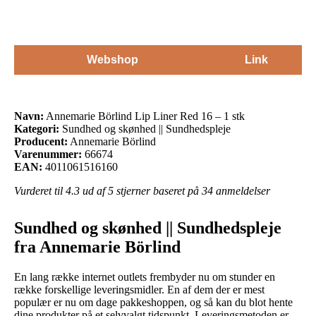
Webshop
Link
Navn:
Annemarie Börlind Lip Liner Red 16 – 1 stk
Kategori:
Sundhed og skønhed || Sundhedspleje
Producent:
Annemarie Börlind
Varenummer:
66674
EAN:
4011061516160
Vurderet til
4.3
ud af 5 stjerner baseret på
34
anmeldelser
Sundhed og skønhed || Sundhedspleje
fra Annemarie Börlind
En lang række internet outlets frembyder nu om stunder en
række forskellige leveringsmidler. En af dem der er mest
populær er nu om dage pakkeshoppen, og så kan du blot hente
dine produkter på et selvvalgt tidspunkt. Leveringsmetoden er