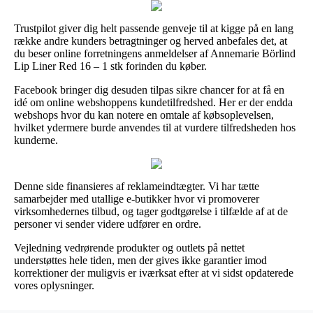
Trustpilot giver dig helt passende genveje til at kigge på en lang
række andre kunders betragtninger og herved anbefales det, at
du beser online forretningens anmeldelser af Annemarie Börlind
Lip Liner Red 16 – 1 stk forinden du køber.
Facebook bringer dig desuden tilpas sikre chancer for at få en
idé om online webshoppens kundetilfredshed. Her er der endda
webshops hvor du kan notere en omtale af købsoplevelsen,
hvilket ydermere burde anvendes til at vurdere tilfredsheden hos
kunderne.
Denne side finansieres af reklameindtægter. Vi har tætte
samarbejder med utallige e-butikker hvor vi promoverer
virksomhedernes tilbud, og tager godtgørelse i tilfælde af at de
personer vi sender videre udfører en ordre.
Vejledning vedrørende produkter og outlets på nettet
understøttes hele tiden, men der gives ikke garantier imod
korrektioner der muligvis er iværksat efter at vi sidst opdaterede
vores oplysninger.