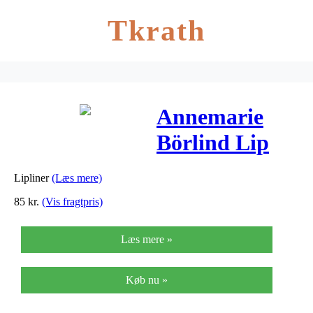
Tkrath
Annemarie
Börlind Lip
Liner Red 16 –
Lipliner
(Læs mere)
1 stk
85
kr.
(Vis fragtpris)
Læs mere »
Køb nu »