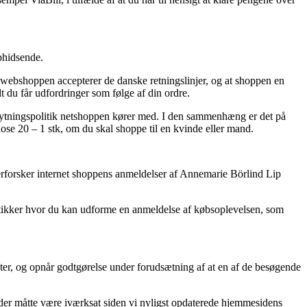
phidsende.
e webshoppen accepterer de danske retningslinjer, og at shoppen en
 du får udfordringer som følge af din ordre.
bytningspolitik netshoppen kører med. I den sammenhæng er det på
ose 20 – 1 stk, om du skal shoppe til en kvinde eller mand.
terforsker internet shoppens anmeldelser af Annemarie Börlind Lip
utikker hvor du kan udforme en anmeldelse af købsoplevelsen, som
ter, og opnår godtgørelse under forudsætning af at en af de besøgende
 der måtte være iværksat siden vi nyligst opdaterede hjemmesidens