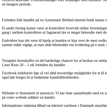
en længere periode.
Forinden folk handler på en Annemarie Börlind internet butik kunne de
Et andet forslag kunne være at kontrollere hvorvidt online forretning
gang i mellem kontrolleres af fagmænd der er meget bekendte med de g
Endvidere kan det være til hjælp at kunden er klar over de mest ved
samme måde vigtigt, at man altid bibeholder ens kvittering på e-mail,
Trustpilot fremskaffer en del hæderlige chancer for at beskue en rækk
Liner Rose 20 – 1 stk forinden du handler.
Facebook indebærer lige så vel altid troværdige muligheder for at f
også bør bruges til at bedømme kundetilfredsheden.
Websitet er finansieret af annoncer. Vi har faste samarbejder med en
på vores website udfører en handel.
Informationer omkring tilbud og internet varehuse i Danmark ajourføre