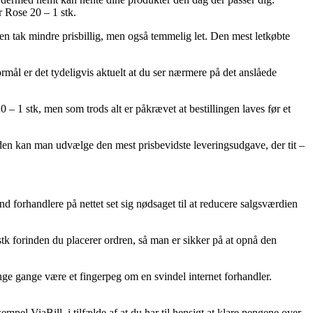
 Rose 20 – 1 stk.
 en tak mindre prisbillig, men også temmelig let. Den mest letkøbte
ål er det tydeligvis aktuelt at du ser nærmere på det anslåede
1 stk, men som trods alt er påkrævet at bestillingen laves før et
suden kan man udvælge den mest prisbevidste leveringsudgave, der tit –
lind forhandlere på nettet set sig nødsaget til at reducere salgsværdien
tk forinden du placerer ordren, så man er sikker på at opnå den
nge gange være et fingerpeg om en svindel internet forhandler.
pel ViaBill, i tilfælde af at du har til hensigt at klare pengene over