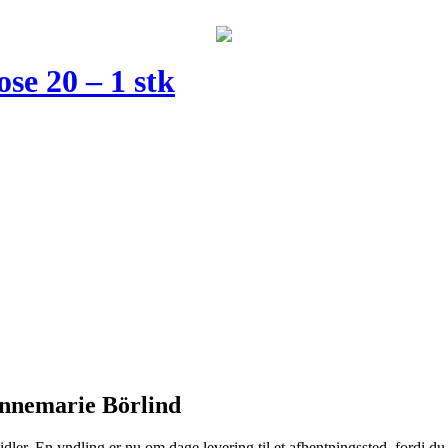
se 20 – 1 stk
Annemarie Börlind
midler. En yndling er nu om dage levering til et afhentningssted, fordi 