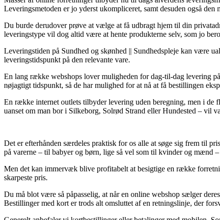
Leveringsmetoden er jo yderst ukompliceret, samt desuden også den m
Du burde derudover prøve at vælge at få udbragt hjem til din privatadr
leveringstype vil dog altid være at hente produkterne selv, som jo ber
Leveringstiden på Sundhed og skønhed || Sundhedspleje kan være ualmi
leveringstidspunkt på den relevante vare.
En lang række webshops lover muligheden for dag-til-dag levering på 
nøjagtigt tidspunkt, så de har mulighed for at nå at få bestillingen ek
En række internet outlets tilbyder levering uden beregning, men i de f
uanset om man bor i Silkeborg, Solrød Strand eller Hundested – vil vær
Det er efterhånden særdeles praktisk for os alle at søge sig frem til pri
på varerne – til babyer og børn, lige så vel som til kvinder og mænd 
Men det kan immervæk blive profitabelt at besigtige en række forretni
skarpeste pris.
Du må blot være så påpasselig, at når en online webshop sælger deres 
Bestillinger med kort er trods alt omsluttet af en retningslinje, der fo
Generelt anbefaler vi kortbestillinger eller betalinger med mobilen. So