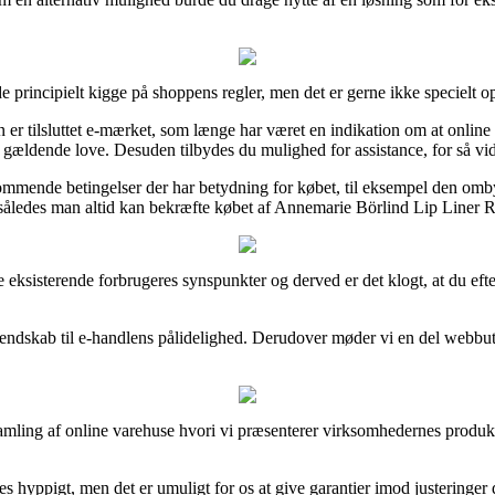
 principielt kigge på shoppens regler, men det er gerne ikke specielt o
en er tilsluttet e-mærket, som længe har været en indikation om at onlin
ældende love. Desuden tilbydes du mulighed for assistance, for så vidt
kommende betingelser der har betydning for købet, til eksempel den om
 således man altid kan bekræfte købet af Annemarie Börlind Lip Liner R
e eksisterende forbrugeres synspunkter og derved er det klogt, at du ef
å kendskab til e-handlens pålidelighed. Derudover møder vi en del webb
 samling af online varehuse hvori vi præsenterer virksomhedernes produk
s hyppigt, men det er umuligt for os at give garantier imod justeringer