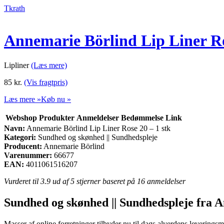
Tkrath
Annemarie Börlind Lip Liner Ro
Lipliner
(Læs mere)
85
kr.
(Vis fragtpris)
Læs mere »
Køb nu »
Webshop
Produkter
Anmeldelser
Bedømmelse
Link
Navn:
Annemarie Börlind Lip Liner Rose 20 – 1 stk
Kategori:
Sundhed og skønhed || Sundhedspleje
Producent:
Annemarie Börlind
Varenummer:
66677
EAN:
4011061516207
Vurderet til
3.9
ud af 5 stjerner baseret på
16
anmeldelser
Sundhed og skønhed || Sundhedspleje fra 
Masser af online forretninger tilbyder nu til dags alverdens leverings