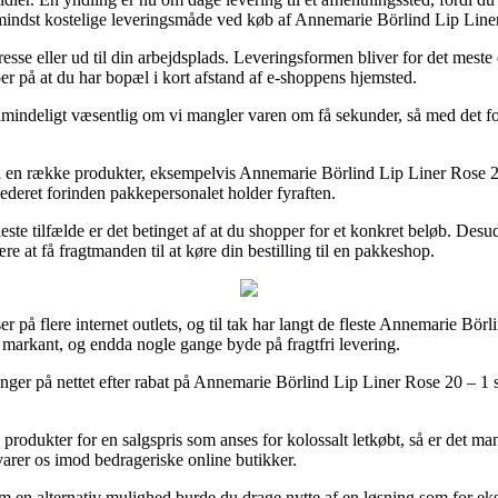
indst kostelige leveringsmåde ved køb af Annemarie Börlind Lip Liner
esse eller ud til din arbejdsplads. Leveringsformen bliver for det meste
oer på at du har bopæl i kort afstand af e-shoppens hjemsted.
ndeligt væsentlig om vi mangler varen om få sekunder, så med det form
en række produkter, eksempelvis Annemarie Börlind Lip Liner Rose 20 – 
spederet forinden pakkepersonalet holder fyraften.
leste tilfælde er det betinget af at du shopper for et konkret beløb. De
e at få fragtmanden til at køre din bestilling til en pakkeshop.
ser på flere internet outlets, og til tak har langt de fleste Annemarie Bör
– markant, og endda nogle gange byde på fragtfri levering.
nger på nettet efter rabat på Annemarie Börlind Lip Liner Rose 20 – 1 s
produkter for en salgspris som anses for kolossalt letkøbt, så er det ma
rsvarer os imod bedrageriske online butikker.
m en alternativ mulighed burde du drage nytte af en løsning som for eksem