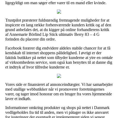
ligegyldigt om man søger efter varer til en mand eller kvinde.
Trustpilot præsterer fuldstændig fremragende muligheder for at
inspicere en lang række forhenværende kunders kritik og af den
grund anbefales det, at du kigger på online forhandlerens kritik
af Annemarie Börlind Lip Stick ultimativ Berry 83 – 4 G
forinden du placerer din ordre.
Facebook forærer dig endvidere aldeles stabile chancer for at få
kendskab til internet shoppens pålidelighed. I øvrigt er der
faktisk butikker på nettet som tilbyder kunderne at ytre en omtale
af virksomhedens service, som også kan benyttes til at danne dig
et indtryk af hvor tilfredse kunderne er.
Vores side er finansieret af annonceindtægter. Vi har samarbejder
med utallige webbutikker når vi promoverer forretningernes
varer, og tager imod honorar om en bruger fra vores hjemmeside
laver et indkøb.
Informationer omkring produkter og shops på nettet i Danmark
vedligeholdes fra tid til anden, men vi påtager os ikke ansvaret
for justeringer der eventuelt er implementeret siden vi senest