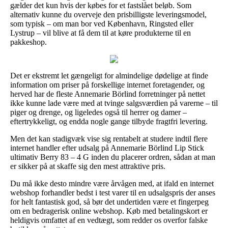
gælder det kun hvis der købes for et fastslået beløb. Som
alternativ kunne du overveje den prisbilligste leveringsmodel,
som typisk – om man bor ved København, Ringsted eller
Lystrup – vil blive at få dem til at køre produkterne til en
pakkeshop.
Det er ekstremt let gængeligt for almindelige dødelige at finde
information om priser på forskellige internet foretagender, og
herved har de fleste Annemarie Börlind forretninger på nettet
ikke kunne lade være med at tvinge salgsværdien på varerne – til
piger og drenge, og ligeledes også til herrer og damer –
eftertrykkeligt, og endda nogle gange tilbyde fragtfri levering.
Men det kan stadigvæk vise sig rentabelt at studere indtil flere
internet handler efter udsalg på Annemarie Börlind Lip Stick
ultimativ Berry 83 – 4 G inden du placerer ordren, sådan at man
er sikker på at skaffe sig den mest attraktive pris.
Du må ikke desto mindre være årvågen med, at ifald en internet
webshop forhandler bedst i test varer til en udsalgspris der anses
for helt fantastisk god, så bør det undertiden være et fingerpeg
om en bedragerisk online webshop. Køb med betalingskort er
heldigvis omfattet af en vedtægt, som redder os overfor falske