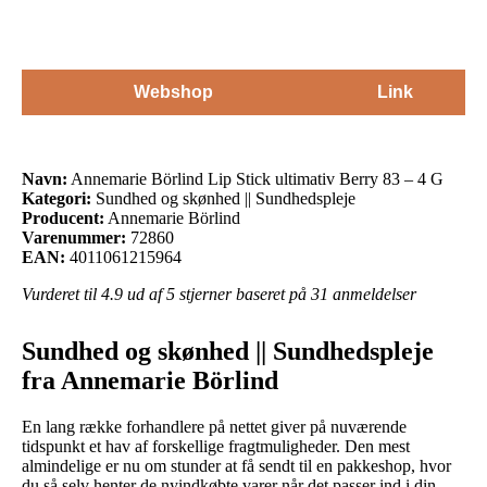
Webshop
Link
Navn:
Annemarie Börlind Lip Stick ultimativ Berry 83 – 4 G
Kategori:
Sundhed og skønhed || Sundhedspleje
Producent:
Annemarie Börlind
Varenummer:
72860
EAN:
4011061215964
Vurderet til
4.9
ud af 5 stjerner baseret på
31
anmeldelser
Sundhed og skønhed || Sundhedspleje
fra Annemarie Börlind
En lang række forhandlere på nettet giver på nuværende
tidspunkt et hav af forskellige fragtmuligheder. Den mest
almindelige er nu om stunder at få sendt til en pakkeshop, hvor
du så selv henter de nyindkøbte varer når det passer ind i din