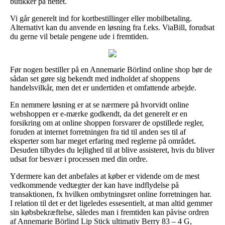
butikker på nettet.
Vi går generelt ind for kortbestillinger eller mobilbetaling.
Alternativt kan du anvende en løsning fra f.eks. ViaBill, forudsat
du gerne vil betale pengene ude i fremtiden.
Før nogen bestiller på en Annemarie Börlind online shop bør de
sådan set gøre sig bekendt med indholdet af shoppens
handelsvilkår, men det er undertiden et omfattende arbejde.
En nemmere løsning er at se nærmere på hvorvidt online
webshoppen er e-mærke godkendt, da det generelt er en
forsikring om at online shoppen forsvarer de opstillede regler,
foruden at internet forretningen fra tid til anden ses til af
eksperter som har meget erfaring med reglerne på området.
Desuden tilbydes du lejlighed til at blive assisteret, hvis du bliver
udsat for besvær i processen med din ordre.
Ydermere kan det anbefales at køber er vidende om de mest
vedkommende vedtægter der kan have indflydelse på
transaktionen, fx hvilken ombytningsret online forretningen har.
I relation til det er det ligeledes essesentielt, at man altid gemmer
sin købsbekræftelse, således man i fremtiden kan påvise ordren
af Annemarie Börlind Lip Stick ultimativ Berry 83 – 4 G,