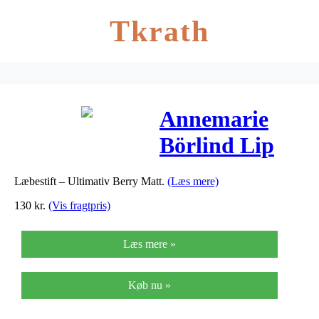
Tkrath
Annemarie
Börlind Lip
Stick ultimativ
Læbestift – Ultimativ Berry Matt.
(Læs mere)
Berry 83 – 4 G
130
kr.
(Vis fragtpris)
Læs mere »
Køb nu »