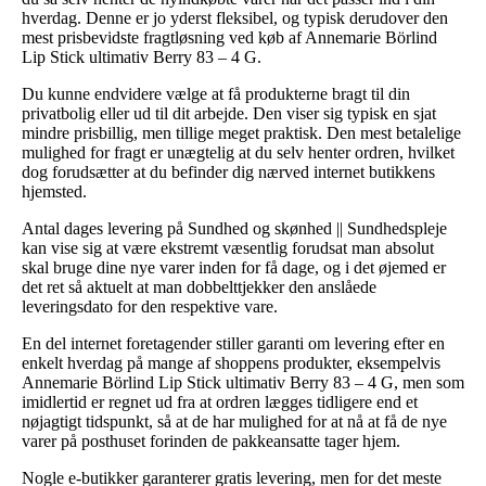
hverdag. Denne er jo yderst fleksibel, og typisk derudover den
mest prisbevidste fragtløsning ved køb af Annemarie Börlind
Lip Stick ultimativ Berry 83 – 4 G.
Du kunne endvidere vælge at få produkterne bragt til din
privatbolig eller ud til dit arbejde. Den viser sig typisk en sjat
mindre prisbillig, men tillige meget praktisk. Den mest betalelige
mulighed for fragt er unægtelig at du selv henter ordren, hvilket
dog forudsætter at du befinder dig nærved internet butikkens
hjemsted.
Antal dages levering på Sundhed og skønhed || Sundhedspleje
kan vise sig at være ekstremt væsentlig forudsat man absolut
skal bruge dine nye varer inden for få dage, og i det øjemed er
det ret så aktuelt at man dobbelttjekker den anslåede
leveringsdato for den respektive vare.
En del internet foretagender stiller garanti om levering efter en
enkelt hverdag på mange af shoppens produkter, eksempelvis
Annemarie Börlind Lip Stick ultimativ Berry 83 – 4 G, men som
imidlertid er regnet ud fra at ordren lægges tidligere end et
nøjagtigt tidspunkt, så at de har mulighed for at nå at få de nye
varer på posthuset forinden de pakkeansatte tager hjem.
Nogle e-butikker garanterer gratis levering, men for det meste