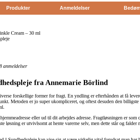
Produkter
Anmeldelser
Bedøm
inkle Cream – 30 ml
pleje
8
anmeldelser
dhedspleje fra Annemarie Börlind
verse forskellige former for fragt. En yndling er efterhånden at få levere
spunkt. Metoden er jo super ukompliceret, og oftest desuden den billigs
ml.
n hjemmeadresse eller ud til dit arbejdes adresse. Fragtløsningen er som o
e løsning er utvivlsomt at hente varerne selv, men dette står og falder m
|| Sundhedspleje kan vise sig at være virkelig vital forudsat man har be