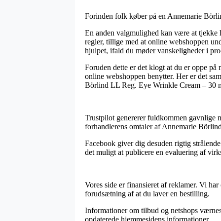
Forinden folk køber på en Annemarie Börlin
En anden valgmulighed kan være at tjekke hv
regler, tillige med at online webshoppen un
hjulpet, ifald du møder vanskeligheder i pr
Foruden dette er det klogt at du er oppe på
online webshoppen benytter. Her er det samt
Börlind LL Reg. Eye Wrinkle Cream – 30 ml,
Trustpilot genererer fuldkommen gavnlige mul
forhandlerens omtaler af Annemarie Börlin
Facebook giver dig desuden rigtig strålend
det muligt at publicere en evaluering af vir
Vores side er finansieret af reklamer. Vi ha
forudsætning af at du laver en bestilling.
Informationer om tilbud og netshops værnes o
opdaterede hjemmesidens informationer.