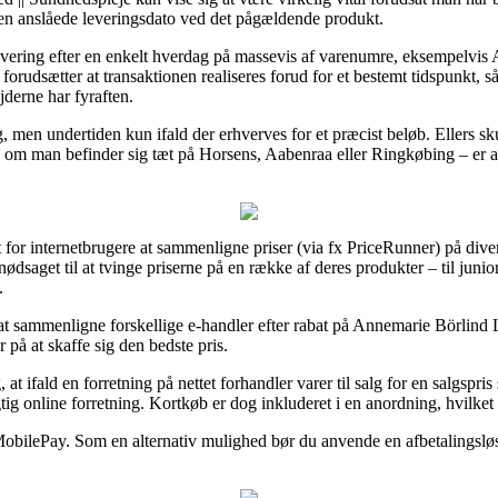
den anslåede leveringsdato ved det pågældende produkt.
m levering efter en enkelt hverdag på massevis af varenumre, eksempelv
udsætter at transaktionen realiseres forud for et bestemt tidspunkt, så
derne har fyraften.
ng, men undertiden kun ifald der erhverves for et præcist beløb. Ellers sk
om man befinder sig tæt på Horsens, Aabenraa eller Ringkøbing – er at få 
t for internetbrugere at sammenligne priser (via fx PriceRunner) på dive
ødsaget til at tvinge priserne på en række af deres produkter – til junio
.
gt at sammenligne forskellige e-handler efter rabat på Annemarie Börli
r på at skaffe sig den bedste pris.
 ifald en forretning på nettet forhandler varer til salg for en salgspris
ig online forretning. Kortkøb er dog inkluderet i en anordning, hvilke
MobilePay. Som en alternativ mulighed bør du anvende en afbetalingsløsn