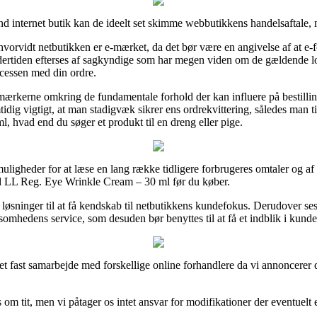
d internet butik kan de ideelt set skimme webbutikkens handelsaftale, 
orvidt netbutikken er e-mærket, da det bør være en angivelse af at e-fo
dertiden efterses af sagkyndige som har megen viden om de gældende love
ocessen med din ordre.
 mærkerne omkring de fundamentale forhold der kan influere på bestilli
idig vigtigt, at man stadigvæk sikrer ens ordrekvittering, således man t
 hvad end du søger et produkt til en dreng eller pige.
igheder for at læse en lang række tidligere forbrugeres omtaler og af d
d LL Reg. Eye Wrinkle Cream – 30 ml før du køber.
e løsninger til at få kendskab til netbutikkens kundefokus. Derudover 
ksomhedens service, som desuden bør benyttes til at få et indblik i kunde
r et fast samarbejde med forskellige online forhandlere da vi annoncerer
m tit, men vi påtager os intet ansvar for modifikationer der eventuelt er