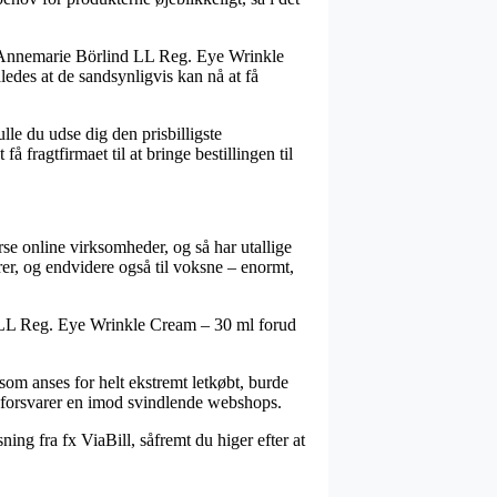
is Annemarie Börlind LL Reg. Eye Wrinkle
ledes at de sandsynligvis kan nå at få
ulle du udse dig den prisbilligste
fragtfirmaet til at bringe bestillingen til
rse online virksomheder, og så har utallige
rer, og endvidere også til voksne – enormt,
nd LL Reg. Eye Wrinkle Cream – 30 ml forud
 som anses for helt ekstremt letkøbt, burde
t forsvarer en imod svindlende webshops.
ing fra fx ViaBill, såfremt du higer efter at