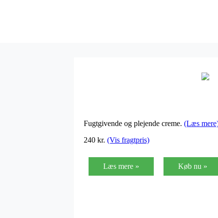
Fugtgivende og plejende creme.
(Læs mere
240
kr.
(Vis fragtpris)
Læs mere »
Køb nu »