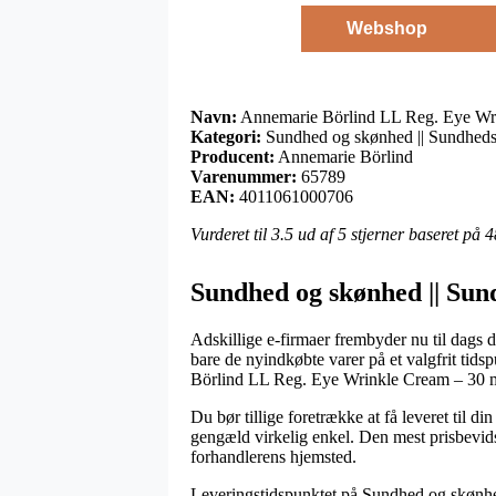
Webshop
Navn:
Annemarie Börlind LL Reg. Eye Wr
Kategori:
Sundhed og skønhed || Sundheds
Producent:
Annemarie Börlind
Varenummer:
65789
EAN:
4011061000706
Vurderet til
3.5
ud af 5 stjerner baseret på
4
Sundhed og skønhed || Sun
Adskillige e-firmaer frembyder nu til dags di
bare de nyindkøbte varer på et valgfrit tid
Börlind LL Reg. Eye Wrinkle Cream – 30 
Du bør tillige foretrække at få leveret til di
gengæld virkelig enkel. Den mest prisbevidst
forhandlerens hjemsted.
Leveringstidspunktet på Sundhed og skønhed 