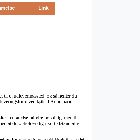
melse
Link
t til et udleveringssted, og så henter du
te leveringsform ved køb af Annemarie
ftest en anelse mindre prisbillig, men til
ed at du opholder dig i kort afstand af e-
hov for produkterne øjeblikkeligt, så i det