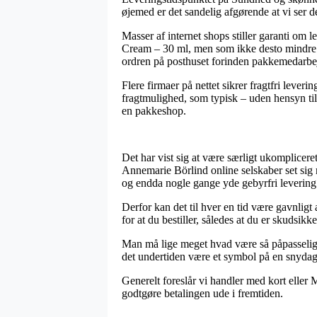
øjemed er det sandelig afgørende at vi ser 
Masser af internet shops stiller garanti o
Cream – 30 ml, men som ikke desto mindre for
ordren på posthuset forinden pakkemedarbej
Flere firmaer på nettet sikrer fragtfri leveri
fragtmulighed, som typisk – uden hensyn til 
en pakkeshop.
Det har vist sig at være særligt ukomplicere
Annemarie Börlind online selskaber set sig n
og endda nogle gange yde gebyrfri levering
Derfor kan det til hver en tid være gavnli
for at du bestiller, således at du er skudsikke
Man må lige meget hvad være så påpasselig, at
det undertiden være et symbol på en snydagt
Generelt foreslår vi handler med kort eller 
godtgøre betalingen ude i fremtiden.