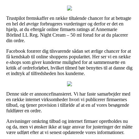
Trustpilot fremskaffer en række tiltalende chancer for at betragte
en hel del øvrige forbrugeres vurderinger og derfor er det en
hjælp, at du eftergår online firmaets ratings af Annemarie
Börlind LL Reg. Night Cream – 50 ml forud for at du placerer
din ordre.
Facebook forærer dig tilsvarende sådan set ærlige chancer for at
få kendskab til online shoppens popularitet. Her ser vi en række
e-shops som giver kunderne mulighed for at sammensætte en
kritik af ordreforløbet, hvilket tilmed bør benyttes til at danne dig
et indtryk af tilfredsheden hos kunderne.
Denne side er annoncefinansieret. Vi har faste samarbejder med
en række internet virksomheder hvori vi publicerer firmaernes
tilbud, og tjener provision i tilfælde af at en af vores besøgende
fuldfører en ordre.
Anvisninger omkring tilbud og internet firmaer opretholdes nu
og da, men vi ønsker ikke at tage ansvar for justeringer der måtte
være udført efter at vi senest opdaterede vores informationer.