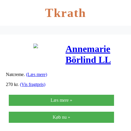
Tkrath
Annemarie
Börlind LL
Reg. Night
Natcreme.
(Læs mere)
Cream – 50 ml
270
kr.
(Vis fragtpris)
Læs mere »
Køb nu »