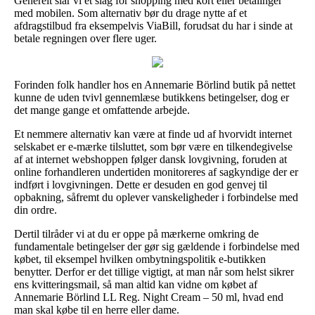
Generelt slår vi et slag for shopping med kort eller betalinger
med mobilen. Som alternativ bør du drage nytte af et
afdragstilbud fra eksempelvis ViaBill, forudsat du har i sinde at
betale regningen over flere uger.
Forinden folk handler hos en Annemarie Börlind butik på nettet
kunne de uden tvivl gennemlæse butikkens betingelser, dog er
det mange gange et omfattende arbejde.
Et nemmere alternativ kan være at finde ud af hvorvidt internet
selskabet er e-mærke tilsluttet, som bør være en tilkendegivelse
af at internet webshoppen følger dansk lovgivning, foruden at
online forhandleren undertiden monitoreres af sagkyndige der er
indført i lovgivningen. Dette er desuden en god genvej til
opbakning, såfremt du oplever vanskeligheder i forbindelse med
din ordre.
Dertil tilråder vi at du er oppe på mærkerne omkring de
fundamentale betingelser der gør sig gældende i forbindelse med
købet, til eksempel hvilken ombytningspolitik e-butikken
benytter. Derfor er det tillige vigtigt, at man når som helst sikrer
ens kvitteringsmail, så man altid kan vidne om købet af
Annemarie Börlind LL Reg. Night Cream – 50 ml, hvad end
man skal købe til en herre eller dame.