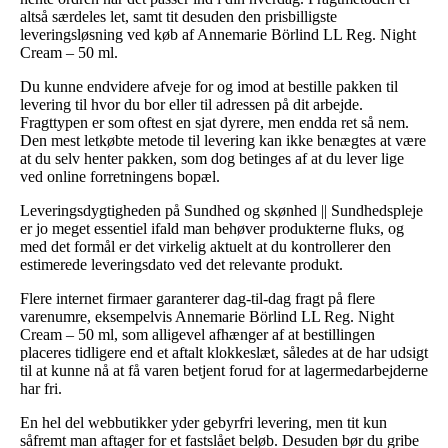
altså særdeles let, samt tit desuden den prisbilligste
leveringsløsning ved køb af Annemarie Börlind LL Reg. Night
Cream – 50 ml.
Du kunne endvidere afveje for og imod at bestille pakken til
levering til hvor du bor eller til adressen på dit arbejde.
Fragttypen er som oftest en sjat dyrere, men endda ret så nem.
Den mest letkøbte metode til levering kan ikke benægtes at være
at du selv henter pakken, som dog betinges af at du lever lige
ved online forretningens bopæl.
Leveringsdygtigheden på Sundhed og skønhed || Sundhedspleje
er jo meget essentiel ifald man behøver produkterne fluks, og
med det formål er det virkelig aktuelt at du kontrollerer den
estimerede leveringsdato ved det relevante produkt.
Flere internet firmaer garanterer dag-til-dag fragt på flere
varenumre, eksempelvis Annemarie Börlind LL Reg. Night
Cream – 50 ml, som alligevel afhænger af at bestillingen
placeres tidligere end et aftalt klokkeslæt, således at de har udsigt
til at kunne nå at få varen betjent forud for at lagermedarbejderne
har fri.
En hel del webbutikker yder gebyrfri levering, men tit kun
såfremt man aftager for et fastslået beløb. Desuden bør du gribe