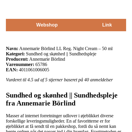
Webshop
Link
Navn:
Annemarie Börlind LL Reg. Night Cream – 50 ml
Kategori:
Sundhed og skønhed || Sundhedspleje
Producent:
Annemarie Börlind
Varenummer:
65786
EAN:
4011061006005
Vurderet til
4.5
ud af 5 stjerner baseret på
40
anmeldelser
Sundhed og skønhed || Sundhedspleje
fra Annemarie Börlind
Masser af internet forretninger udlover i øjeblikket diverse
forskellige leveringsmuligheder. En af favoritterne er for
øjeblikket at få sendt til en pakkeshop, fordi du så nemt kan
hente ordren når det passer ind i din hverdag. Fragtmetoden er