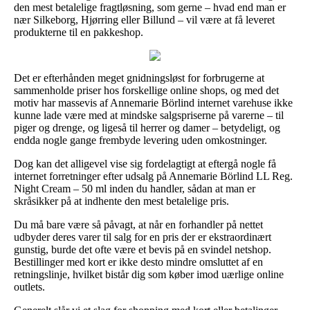
den mest betalelige fragtløsning, som gerne – hvad end man er
nær Silkeborg, Hjørring eller Billund – vil være at få leveret
produkterne til en pakkeshop.
Det er efterhånden meget gnidningsløst for forbrugerne at
sammenholde priser hos forskellige online shops, og med det
motiv har massevis af Annemarie Börlind internet varehuse ikke
kunne lade være med at mindske salgspriserne på varerne – til
piger og drenge, og ligeså til herrer og damer – betydeligt, og
endda nogle gange frembyde levering uden omkostninger.
Dog kan det alligevel vise sig fordelagtigt at eftergå nogle få
internet forretninger efter udsalg på Annemarie Börlind LL Reg.
Night Cream – 50 ml inden du handler, sådan at man er
skråsikker på at indhente den mest betalelige pris.
Du må bare være så påvagt, at når en forhandler på nettet
udbyder deres varer til salg for en pris der er ekstraordinært
gunstig, burde det ofte være et bevis på en svindel netshop.
Bestillinger med kort er ikke desto mindre omsluttet af en
retningslinje, hvilket bistår dig som køber imod uærlige online
outlets.