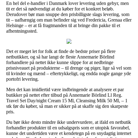
En hel del e-handler i Danmark lover levering uden gebyr, men
tit er det så nødvendigt at du køber for et konkret beløb.
Derudover bør man snuppe den prisbilligste slags levering, som
tit – uafhængig om man befinder sig ved Fredericia, Grenaa eller
Helsinge – er at få fragtmanden til at bringe din pakke til et
afhentningssted.
Det er meget let for folk at finde de bedste priser på flere
netbutikker, og så har langt de fleste Annemarie Börlind
forhandlere på nettet ikke kunne slippe for at nedbringe
prisniveauet på produkterne – til drenge og piger, lige så vel som
til kvinder og mænd – eftertrykkeligt, og endda nogle gange yde
portofri levering.
Men det kan imidlertid være indbringende at analysere et par
butikker på nettet efter tilbud på Annemarie Börlind Ll Reg.
Travel Set Day/night Cream 15 Ml, Cleansing Milk 50 Ml, – 1
stk før du køber, så man er sikker på at skaffe sig den skarpeste
pris.
Du bør ikke desto mindre ikke undervurdere, at ifald en netbutik
forhandler produkter til en udsalgspris som er utopisk favorabel,
kunne det undertiden være et kendetegn på en snydagtig internet