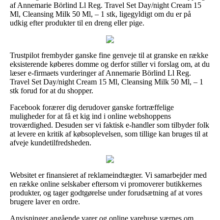
af Annemarie Börlind Ll Reg. Travel Set Day/night Cream 15
Ml, Cleansing Milk 50 Ml, – 1 stk, ligegyldigt om du er på
udkig efter produkter til en dreng eller pige.
Trustpilot frembyder ganske fine genveje til at granske en række
eksisterende køberes domme og derfor stiller vi forslag om, at du
læser e-firmaets vurderinger af Annemarie Börlind Ll Reg.
Travel Set Day/night Cream 15 Ml, Cleansing Milk 50 Ml, – 1
stk forud for at du shopper.
Facebook forærer dig derudover ganske fortræffelige
muligheder for at få et kig ind i online webshoppens
troværdighed. Desuden ser vi faktisk e-handler som tilbyder folk
at levere en kritik af købsoplevelsen, som tillige kan bruges til at
afveje kundetilfredsheden.
Websitet er finansieret af reklameindtægter. Vi samarbejder med
en række online selskaber eftersom vi promoverer butikkernes
produkter, og tager godtgørelse under forudsætning af at vores
brugere laver en ordre.
Anvisninger angående varer og online varehuse værnes om