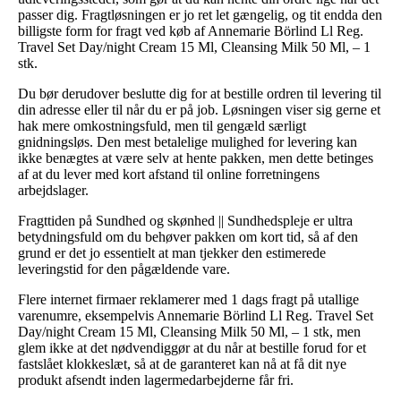
passer dig. Fragtløsningen er jo ret let gængelig, og tit endda den
billigste form for fragt ved køb af Annemarie Börlind Ll Reg.
Travel Set Day/night Cream 15 Ml, Cleansing Milk 50 Ml, – 1
stk.
Du bør derudover beslutte dig for at bestille ordren til levering til
din adresse eller til når du er på job. Løsningen viser sig gerne et
hak mere omkostningsfuld, men til gengæld særligt
gnidningsløs. Den mest betalelige mulighed for levering kan
ikke benægtes at være selv at hente pakken, men dette betinges
af at du lever med kort afstand til online forretningens
arbejdslager.
Fragttiden på Sundhed og skønhed || Sundhedspleje er ultra
betydningsfuld om du behøver pakken om kort tid, så af den
grund er det jo essentielt at man tjekker den estimerede
leveringstid for den pågældende vare.
Flere internet firmaer reklamerer med 1 dags fragt på utallige
varenumre, eksempelvis Annemarie Börlind Ll Reg. Travel Set
Day/night Cream 15 Ml, Cleansing Milk 50 Ml, – 1 stk, men
glem ikke at det nødvendiggør at du når at bestille forud for et
fastslået klokkeslæt, så at de garanteret kan nå at få dit nye
produkt afsendt inden lagermedarbejderne får fri.