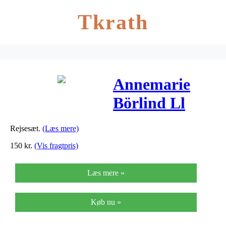
Tkrath
Annemarie
Börlind Ll
Reg. Travel
Rejsesæt.
(Læs mere)
Set Day/night
150
kr.
(Vis fragtpris)
Cream 15 Ml,
Læs mere »
Cleansing
Milk 50 Ml, –
Køb nu »
1 stk