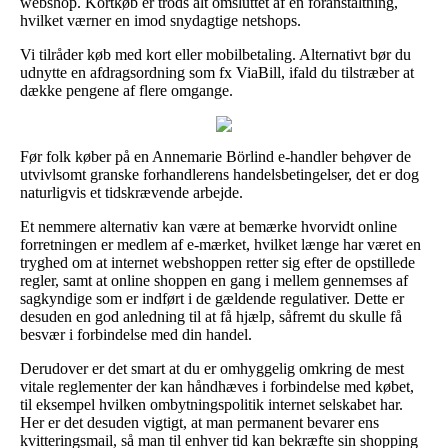
webshop. Kortkøb er trods alt omsluttet af en foranstaltning,
hvilket værner en imod snydagtige netshops.
Vi tilråder køb med kort eller mobilbetaling. Alternativt bør du
udnytte en afdragsordning som fx ViaBill, ifald du tilstræber at
dække pengene af flere omgange.
Før folk køber på en Annemarie Börlind e-handler behøver de
utvivlsomt granske forhandlerens handelsbetingelser, det er dog
naturligvis et tidskrævende arbejde.
Et nemmere alternativ kan være at bemærke hvorvidt online
forretningen er medlem af e-mærket, hvilket længe har været en
tryghed om at internet webshoppen retter sig efter de opstillede
regler, samt at online shoppen en gang i mellem gennemses af
sagkyndige som er indført i de gældende regulativer. Dette er
desuden en god anledning til at få hjælp, såfremt du skulle få
besvær i forbindelse med din handel.
Derudover er det smart at du er omhyggelig omkring de mest
vitale reglementer der kan håndhæves i forbindelse med købet,
til eksempel hvilken ombytningspolitik internet selskabet har.
Her er det desuden vigtigt, at man permanent bevarer ens
kvitteringsmail, så man til enhver tid kan bekræfte sin shopping