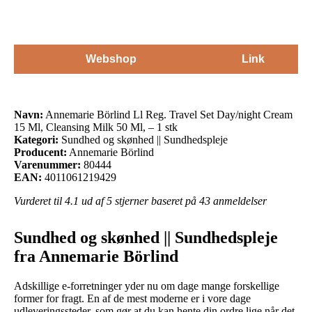
Webshop
Link
Navn:
Annemarie Börlind Ll Reg. Travel Set Day/night Cream
15 Ml, Cleansing Milk 50 Ml, – 1 stk
Kategori:
Sundhed og skønhed || Sundhedspleje
Producent:
Annemarie Börlind
Varenummer:
80444
EAN:
4011061219429
Vurderet til
4.1
ud af 5 stjerner baseret på
43
anmeldelser
Sundhed og skønhed || Sundhedspleje
fra Annemarie Börlind
Adskillige e-forretninger yder nu om dage mange forskellige
former for fragt. En af de mest moderne er i vore dage
udleveringssteder, som gør at du kan hente din ordre lige når det