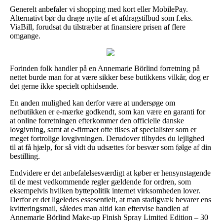
Generelt anbefaler vi shopping med kort eller MobilePay.
Alternativt bør du drage nytte af et afdragstilbud som f.eks.
ViaBill, forudsat du tilstræber at finansiere prisen af flere
omgange.
Forinden folk handler på en Annemarie Börlind forretning på
nettet burde man for at være sikker bese butikkens vilkår, dog er
det gerne ikke specielt ophidsende.
En anden mulighed kan derfor være at undersøge om
netbutikken er e-mærke godkendt, som kan være en garanti for
at online forretningen efterkommer den officielle danske
lovgivning, samt at e-firmaet ofte tilses af specialister som er
meget fortrolige lovgivningen. Derudover tilbydes du lejlighed
til at få hjælp, for så vidt du udsættes for besvær som følge af din
bestilling.
Endvidere er det anbefalelsesværdigt at køber er hensynstagende
til de mest vedkommende regler gældende for ordren, som
eksempelvis hvilken byttepolitik internet virksomheden lover.
Derfor er det ligeledes essesentielt, at man stadigvæk bevarer ens
kvitteringsmail, således man altid kan eftervise handlen af
Annemarie Börlind Make-up Finish Spray Limited Edition – 30