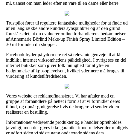
ml, uanset om man leder efter en vare til en dame eller herre.
Trustpilot fører til regulære fantastiske muligheder for at finde ud
af en lang række andre kunders synspunkter og af den grund
foreslåes det, at du evaluerer online forhandlerens bedømmelser
af Annemarie Börlind Make-up Finish Spray Limited Edition –
30 ml forinden du shopper.
Facebook byder på ydermere ret så relevante genveje til at få
indblik i internet virksomhedens pålidelighed. I øvrigt ses en del
internet butikker som giver folk mulighed for at ytre en
bedømmelse af købsoplevelsen, hvilket ydermere må bruges til
vurdering af kundetilfredsheden.
Vores website er reklamefinansieret. Vi har aftaler med en
gruppe af forhandlere på nettet i form af at vi formidler deres
tilbud, og opnår godtgørelse hvis de brugere vi sender videre
realiserer en bestilling.
Informationer vedrørende produkter og e-handler opretholdes
jævnligt, men der gives ikke garantier imod rettelser der muligvis
er udført siden vi sidste gang opdaterede sidens data.