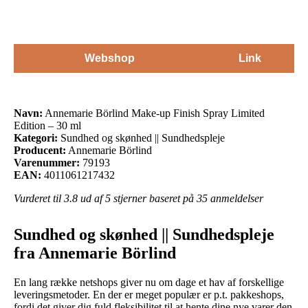
Webshop
Link
Navn:
Annemarie Börlind Make-up Finish Spray Limited
Edition – 30 ml
Kategori:
Sundhed og skønhed || Sundhedspleje
Producent:
Annemarie Börlind
Varenummer:
79193
EAN:
4011061217432
Vurderet til
3.8
ud af 5 stjerner baseret på
35
anmeldelser
Sundhed og skønhed || Sundhedspleje
fra Annemarie Börlind
En lang række netshops giver nu om dage et hav af forskellige
leveringsmetoder. En der er meget populær er p.t. pakkeshops,
fordi det giver dig fuld fleksibilitet til at hente dine nye varer den