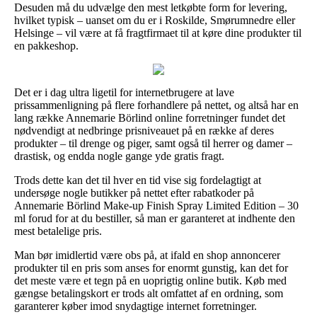
Desuden må du udvælge den mest letkøbte form for levering,
hvilket typisk – uanset om du er i Roskilde, Smørumnedre eller
Helsinge – vil være at få fragtfirmaet til at køre dine produkter til
en pakkeshop.
Det er i dag ultra ligetil for internetbrugere at lave
prissammenligning på flere forhandlere på nettet, og altså har en
lang række Annemarie Börlind online forretninger fundet det
nødvendigt at nedbringe prisniveauet på en række af deres
produkter – til drenge og piger, samt også til herrer og damer –
drastisk, og endda nogle gange yde gratis fragt.
Trods dette kan det til hver en tid vise sig fordelagtigt at
undersøge nogle butikker på nettet efter rabatkoder på
Annemarie Börlind Make-up Finish Spray Limited Edition – 30
ml forud for at du bestiller, så man er garanteret at indhente den
mest betalelige pris.
Man bør imidlertid være obs på, at ifald en shop annoncerer
produkter til en pris som anses for enormt gunstig, kan det for
det meste være et tegn på en uoprigtig online butik. Køb med
gængse betalingskort er trods alt omfattet af en ordning, som
garanterer køber imod snydagtige internet forretninger.