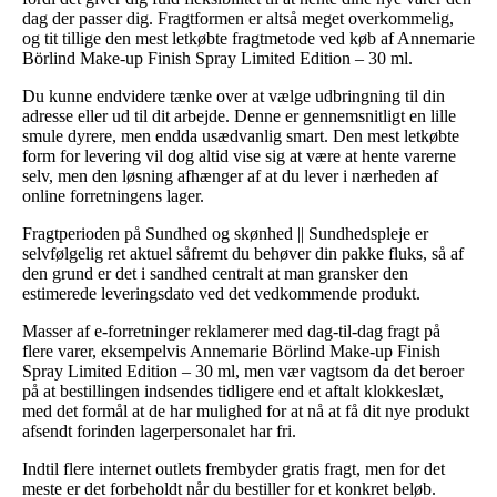
dag der passer dig. Fragtformen er altså meget overkommelig,
og tit tillige den mest letkøbte fragtmetode ved køb af Annemarie
Börlind Make-up Finish Spray Limited Edition – 30 ml.
Du kunne endvidere tænke over at vælge udbringning til din
adresse eller ud til dit arbejde. Denne er gennemsnitligt en lille
smule dyrere, men endda usædvanlig smart. Den mest letkøbte
form for levering vil dog altid vise sig at være at hente varerne
selv, men den løsning afhænger af at du lever i nærheden af
online forretningens lager.
Fragtperioden på Sundhed og skønhed || Sundhedspleje er
selvfølgelig ret aktuel såfremt du behøver din pakke fluks, så af
den grund er det i sandhed centralt at man gransker den
estimerede leveringsdato ved det vedkommende produkt.
Masser af e-forretninger reklamerer med dag-til-dag fragt på
flere varer, eksempelvis Annemarie Börlind Make-up Finish
Spray Limited Edition – 30 ml, men vær vagtsom da det beroer
på at bestillingen indsendes tidligere end et aftalt klokkeslæt,
med det formål at de har mulighed for at nå at få dit nye produkt
afsendt forinden lagerpersonalet har fri.
Indtil flere internet outlets frembyder gratis fragt, men for det
meste er det forbeholdt når du bestiller for et konkret beløb.