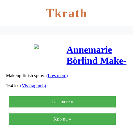
Tkrath
Annemarie
Börlind Make-
up Finish
Makeup finish spray.
(Læs mere)
Spray Limited
164
kr.
(Vis fragtpris)
Edition – 30
Læs mere »
ml
Køb nu »