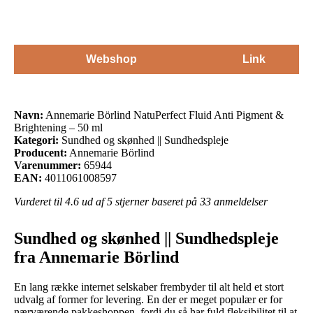
Webshop
Link
Navn:
Annemarie Börlind NatuPerfect Fluid Anti Pigment &
Brightening – 50 ml
Kategori:
Sundhed og skønhed || Sundhedspleje
Producent:
Annemarie Börlind
Varenummer:
65944
EAN:
4011061008597
Vurderet til
4.6
ud af 5 stjerner baseret på
33
anmeldelser
Sundhed og skønhed || Sundhedspleje
fra Annemarie Börlind
En lang række internet selskaber frembyder til alt held et stort
udvalg af former for levering. En der er meget populær er for
nærværende pakkeshoppen, fordi du så har fuld fleksibilitet til at