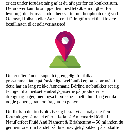
er det under forudsætning af at du aftager for en konkret sum.
Derudover kan du snuppe den mest letkøbte mulighed for
levering, der typisk – uden hensyn til om du opholder sig ved
Odense, Holbæk eller Aars – er at få fragtfirmaet til at levere
bestillingen til et udleveringssted.
Det er efterhånden super let gængeligt for folk at
prissammenligne på forskellige webbutikker, og på grund af
dette har en lang række Annemarie Börlind netbutikker set sig
tvunget til at nedsætte udsalgspriserne på produkterne – til
drenge og piger, men også til voksne – helt i bund, og endda
nogle gange garantere fragt uden gebyr.
Derfor kan det trods alt vise sig lukrativt at analysere flere
forretninger på nettet efter udsalg på Annemarie Börlind
NatuPerfect Fluid Anti Pigment & Brightening – 50 ml inden du
gennemfører din handel, så du er usvigeligt sikker på at skaffe