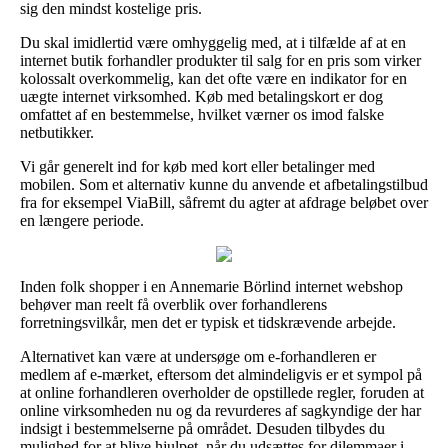
sig den mindst kostelige pris.
Du skal imidlertid være omhyggelig med, at i tilfælde af at en
internet butik forhandler produkter til salg for en pris som virker
kolossalt overkommelig, kan det ofte være en indikator for en
uægte internet virksomhed. Køb med betalingskort er dog
omfattet af en bestemmelse, hvilket værner os imod falske
netbutikker.
Vi går generelt ind for køb med kort eller betalinger med
mobilen. Som et alternativ kunne du anvende et afbetalingstilbud
fra for eksempel ViaBill, såfremt du agter at afdrage beløbet over
en længere periode.
Inden folk shopper i en Annemarie Börlind internet webshop
behøver man reelt få overblik over forhandlerens
forretningsvilkår, men det er typisk et tidskrævende arbejde.
Alternativet kan være at undersøge om e-forhandleren er
medlem af e-mærket, eftersom det almindeligvis er et sympol på
at online forhandleren overholder de opstillede regler, foruden at
online virksomheden nu og da revurderes af sagkyndige der har
indsigt i bestemmelserne på området. Desuden tilbydes du
mulighed for at blive hjulpet, når du udsættes for dilemmaer i