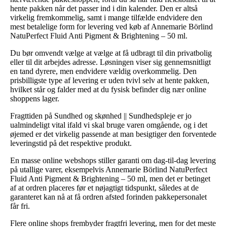
hente pakken når det passer ind i din kalender. Den er altså
virkelig fremkommelig, samt i mange tilfælde endvidere den
mest betalelige form for levering ved køb af Annemarie Börlind
NatuPerfect Fluid Anti Pigment & Brightening – 50 ml.
Du bør omvendt vælge at vælge at få udbragt til din privatbolig
eller til dit arbejdes adresse. Løsningen viser sig gennemsnitligt
en tand dyrere, men endvidere vældig overkommelig. Den
prisbilligste type af levering er uden tvivl selv at hente pakken,
hvilket står og falder med at du fysisk befinder dig nær online
shoppens lager.
Fragttiden på Sundhed og skønhed || Sundhedspleje er jo
ualmindeligt vital ifald vi skal bruge varen omgående, og i det
øjemed er det virkelig passende at man besigtiger den forventede
leveringstid på det respektive produkt.
En masse online webshops stiller garanti om dag-til-dag levering
på utallige varer, eksempelvis Annemarie Börlind NatuPerfect
Fluid Anti Pigment & Brightening – 50 ml, men det er betinget
af at ordren placeres før et nøjagtigt tidspunkt, således at de
garanteret kan nå at få ordren afsted forinden pakkepersonalet
får fri.
Flere online shops frembyder fragtfri levering, men for det meste