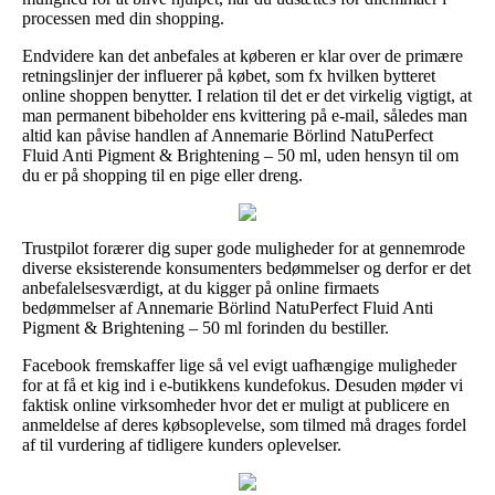
processen med din shopping.
Endvidere kan det anbefales at køberen er klar over de primære
retningslinjer der influerer på købet, som fx hvilken bytteret
online shoppen benytter. I relation til det er det virkelig vigtigt, at
man permanent bibeholder ens kvittering på e-mail, således man
altid kan påvise handlen af Annemarie Börlind NatuPerfect
Fluid Anti Pigment & Brightening – 50 ml, uden hensyn til om
du er på shopping til en pige eller dreng.
Trustpilot forærer dig super gode muligheder for at gennemrode
diverse eksisterende konsumenters bedømmelser og derfor er det
anbefalelsesværdigt, at du kigger på online firmaets
bedømmelser af Annemarie Börlind NatuPerfect Fluid Anti
Pigment & Brightening – 50 ml forinden du bestiller.
Facebook fremskaffer lige så vel evigt uafhængige muligheder
for at få et kig ind i e-butikkens kundefokus. Desuden møder vi
faktisk online virksomheder hvor det er muligt at publicere en
anmeldelse af deres købsoplevelse, som tilmed må drages fordel
af til vurdering af tidligere kunders oplevelser.