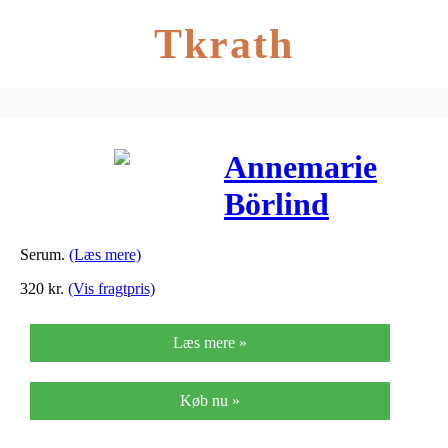
Tkrath
Annemarie
Börlind
NatuPerfect
Serum.
(Læs mere)
Fluid Anti
320
kr.
(Vis fragtpris)
Pigment &
Læs mere »
Brightening –
50 ml
Køb nu »