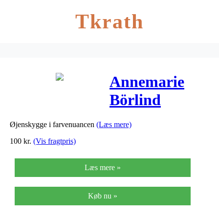
Tkrath
Annemarie
Börlind
Powder Eye
Øjenskygge i farvenuancen
(Læs mere)
Shadow
100
kr.
(Vis fragtpris)
Apricot 54 – 3
Læs mere »
G
Køb nu »