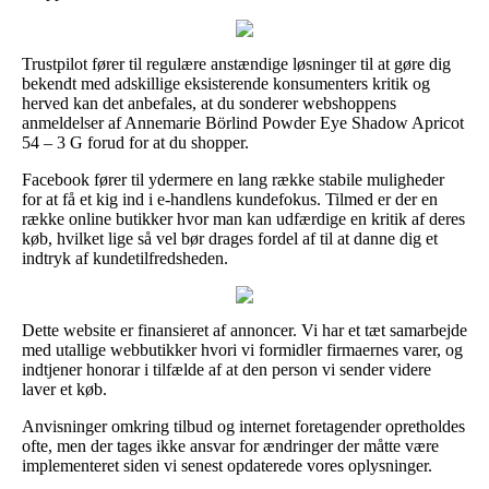
Trustpilot fører til regulære anstændige løsninger til at gøre dig
bekendt med adskillige eksisterende konsumenters kritik og
herved kan det anbefales, at du sonderer webshoppens
anmeldelser af Annemarie Börlind Powder Eye Shadow Apricot
54 – 3 G forud for at du shopper.
Facebook fører til ydermere en lang række stabile muligheder
for at få et kig ind i e-handlens kundefokus. Tilmed er der en
række online butikker hvor man kan udfærdige en kritik af deres
køb, hvilket lige så vel bør drages fordel af til at danne dig et
indtryk af kundetilfredsheden.
Dette website er finansieret af annoncer. Vi har et tæt samarbejde
med utallige webbutikker hvori vi formidler firmaernes varer, og
indtjener honorar i tilfælde af at den person vi sender videre
laver et køb.
Anvisninger omkring tilbud og internet foretagender opretholdes
ofte, men der tages ikke ansvar for ændringer der måtte være
implementeret siden vi senest opdaterede vores oplysninger.