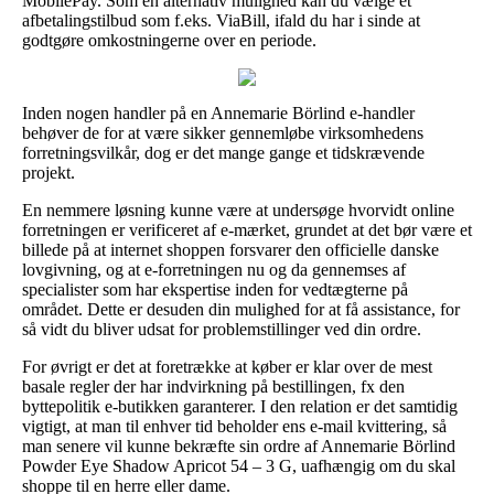
MobilePay. Som en alternativ mulighed kan du vælge et
afbetalingstilbud som f.eks. ViaBill, ifald du har i sinde at
godtgøre omkostningerne over en periode.
Inden nogen handler på en Annemarie Börlind e-handler
behøver de for at være sikker gennemløbe virksomhedens
forretningsvilkår, dog er det mange gange et tidskrævende
projekt.
En nemmere løsning kunne være at undersøge hvorvidt online
forretningen er verificeret af e-mærket, grundet at det bør være et
billede på at internet shoppen forsvarer den officielle danske
lovgivning, og at e-forretningen nu og da gennemses af
specialister som har ekspertise inden for vedtægterne på
området. Dette er desuden din mulighed for at få assistance, for
så vidt du bliver udsat for problemstillinger ved din ordre.
For øvrigt er det at foretrække at køber er klar over de mest
basale regler der har indvirkning på bestillingen, fx den
byttepolitik e-butikken garanterer. I den relation er det samtidig
vigtigt, at man til enhver tid beholder ens e-mail kvittering, så
man senere vil kunne bekræfte sin ordre af Annemarie Börlind
Powder Eye Shadow Apricot 54 – 3 G, uafhængig om du skal
shoppe til en herre eller dame.