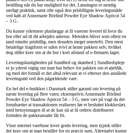
bestilling når du har mulighed for det. Løsningen er nemlig
særligt praktisk, samt ofte også den prisbilligste leveringsmåde
ved køb af Annemarie Börlind Powder Eye Shadow Apricot 54
– 3 G.
Du kunne ydermere planlægge at få varerne leveret til hvor du
bor eller ud til dit arbejdes adresse. Metoden bliver som oftest en
tand mindre prisbillig, men desuden meget smertefri. Den mest
betalelige fragtform er uden tvivl at hente pakken selv, hvilket
dog stiller krav om at du bor i kort afstand af e-firmaets lager.
Leveringshastigheden på Sundhed og skønhed || Sundhedspleje
er jo yderst vigtig om man har behov for pakken om et øjeblik,
og med det formål er det altså relevant at vi efterser den anslåede
leveringstid ved den pågældende vare.
En hel del e-butikker i Danmark stiller garanti om levering på
næste hverdag på flere varer, eksempelvis Annemarie Börlind
Powder Eye Shadow Apricot 54 – 3 G, men vær på vagt da det
forudsætter at transaktionen realiseres før et besluttet klokkeslæt,
med hensynstagen til at de kan nå at få ordren distribueret
forinden de pakkeansatte får fri.
Visse internet varehuse lover gratis levering, men typisk stiller
det krav om at man bestiller for en præcis sum. Alternativt kunne