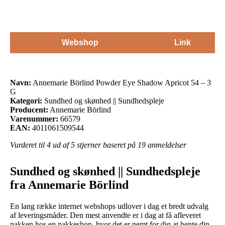
Webshop
Link
Navn:
Annemarie Börlind Powder Eye Shadow Apricot 54 – 3
G
Kategori:
Sundhed og skønhed || Sundhedspleje
Producent:
Annemarie Börlind
Varenummer:
66579
EAN:
4011061509544
Vurderet til
4
ud af 5 stjerner baseret på
19
anmeldelser
Sundhed og skønhed || Sundhedspleje
fra Annemarie Börlind
En lang række internet webshops udlover i dag et bredt udvalg
af leveringsmåder. Den mest anvendte er i dag at få afleveret
pakken hos en pakkeshop, hvor det er nemt for dig at hente din