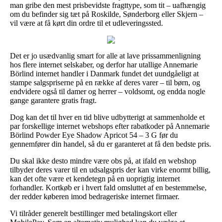
man gribe den mest prisbevidste fragttype, som tit – uafhængig
om du befinder sig tæt på Roskilde, Sønderborg eller Skjern –
vil være at få kørt din ordre til et udleveringssted.
Det er jo usædvanlig smart for alle at lave prissammenligning
hos flere internet selskaber, og derfor har utallige Annemarie
Börlind internet handler i Danmark fundet det uundgåeligt at
stampe salgspriserne på en række af deres varer – til børn, og
endvidere også til damer og herrer – voldsomt, og endda nogle
gange garantere gratis fragt.
Dog kan det til hver en tid blive udbytterigt at sammenholde et
par forskellige internet webshops efter rabatkoder på Annemarie
Börlind Powder Eye Shadow Apricot 54 – 3 G før du
gennemfører din handel, så du er garanteret at få den bedste pris.
Du skal ikke desto mindre være obs på, at ifald en webshop
tilbyder deres varer til en udsalgspris der kan virke enormt billig,
kan det ofte være et kendetegn på en uoprigtig internet
forhandler. Kortkøb er i hvert fald omsluttet af en bestemmelse,
der redder køberen imod bedrageriske internet firmaer.
Vi tilråder generelt bestillinger med betalingskort eller