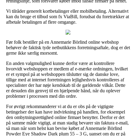
retningslinje, som forsvarer køber imod falske firmaer på nettet.
Vi tilråder generelt kortbetalinger eller mobilbetaling. Alternativt
kan du bruge et tilbud som fx ViaBill, forudsat du foretrækker at
afbetale betalingen af flere omgange.
Før folk bestiller på en Annemarie Börlind online webshop
behøver de faktisk tyde netbutikkens forretningsaftale, dog er det
gerne ikke særlig morsomt.
En anden valgmulighed kunne derfor være at kontrollere
hvorvidt webshoppen er medlem af e-mærke ordningen, hvilket
er et sympol på at webshoppen tilslutter sig de danske love,
tillige med at internet forretningen lejlighedsvis kontrolleres af
specialister der har nøje kendskab til de gældende vilkår. Dette
er desuden din genvej til en hjælpende hånd, når du oplever
problemer i processen med din ordre.
For øvrigt rekommanderer vi at du er obs på de vigtigste
betingelser der kan have indvirkning på handlen, for eksempel
den ombytningsrettighed online firmaet benytter. Derfor er det
på samme måde vigtigt, at man stadig bevarer sin faktura e-mail,
så man når som helst kan bevise købet af Annemarie Börlind
Powder Eye Shadow Dark plum 55 – 3 G, uanset om du er på