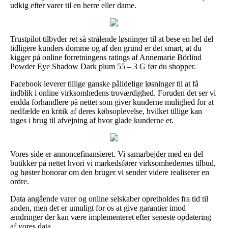
udkig efter varer til en herre eller dame.
Trustpilot tilbyder ret så strålende løsninger til at bese en hel del
tidligere kunders domme og af den grund er det smart, at du
kigger på online forretningens ratings af Annemarie Börlind
Powder Eye Shadow Dark plum 55 – 3 G før du shopper.
Facebook leverer tillige ganske pålidelige løsninger til at få
indblik i online virksomhedens troværdighed. Foruden det ser vi
endda forhandlere på nettet som giver kunderne mulighed for at
nedfælde en kritik af deres købsoplevelse, hvilket tillige kan
tages i brug til afvejning af hvor glade kunderne er.
Vores side er annoncefinansieret. Vi samarbejder med en del
butikker på nettet hvori vi markedsfører virksomhedernes tilbud,
og høster honorar om den bruger vi sender videre realiserer en
ordre.
Data angående varer og online selskaber opretholdes fra tid til
anden, men det er umuligt for os at give garantier imod
ændringer der kan være implementeret efter seneste opdatering
af vores data.