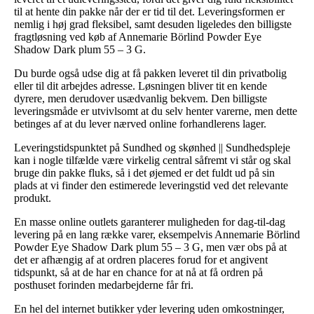
til at hente din pakke når der er tid til det. Leveringsformen er
nemlig i høj grad fleksibel, samt desuden ligeledes den billigste
fragtløsning ved køb af Annemarie Börlind Powder Eye
Shadow Dark plum 55 – 3 G.
Du burde også udse dig at få pakken leveret til din privatbolig
eller til dit arbejdes adresse. Løsningen bliver tit en kende
dyrere, men derudover usædvanlig bekvem. Den billigste
leveringsmåde er utvivlsomt at du selv henter varerne, men dette
betinges af at du lever nærved online forhandlerens lager.
Leveringstidspunktet på Sundhed og skønhed || Sundhedspleje
kan i nogle tilfælde være virkelig central såfremt vi står og skal
bruge din pakke fluks, så i det øjemed er det fuldt ud på sin
plads at vi finder den estimerede leveringstid ved det relevante
produkt.
En masse online outlets garanterer muligheden for dag-til-dag
levering på en lang række varer, eksempelvis Annemarie Börlind
Powder Eye Shadow Dark plum 55 – 3 G, men vær obs på at
det er afhængig af at ordren placeres forud for et angivent
tidspunkt, så at de har en chance for at nå at få ordren på
posthuset forinden medarbejderne får fri.
En hel del internet butikker yder levering uden omkostninger,