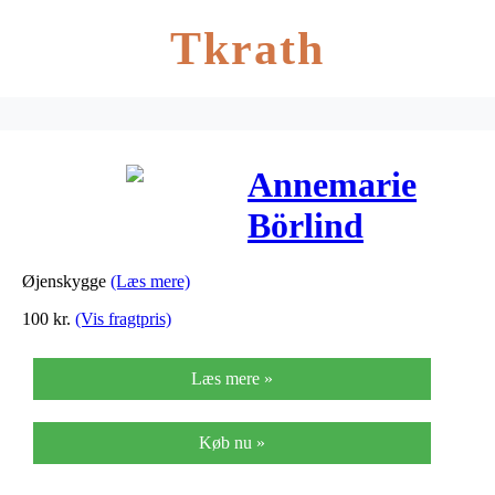
Tkrath
Annemarie
Börlind
Powder Eye
Øjenskygge
(Læs mere)
Shadow Dark
100
kr.
(Vis fragtpris)
plum 55 – 3 G
Læs mere »
Køb nu »