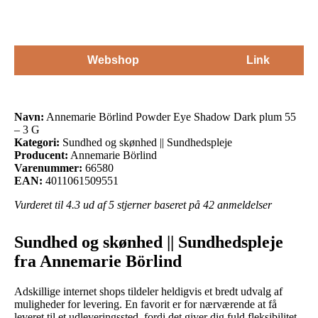
Webshop
Link
Navn:
Annemarie Börlind Powder Eye Shadow Dark plum 55
– 3 G
Kategori:
Sundhed og skønhed || Sundhedspleje
Producent:
Annemarie Börlind
Varenummer:
66580
EAN:
4011061509551
Vurderet til
4.3
ud af 5 stjerner baseret på
42
anmeldelser
Sundhed og skønhed || Sundhedspleje
fra Annemarie Börlind
Adskillige internet shops tildeler heldigvis et bredt udvalg af
muligheder for levering. En favorit er for nærværende at få
leveret til et udleveringssted, fordi det giver dig fuld fleksibilitet