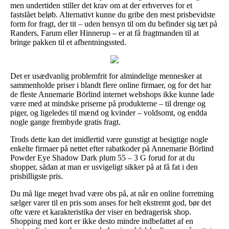
men undertiden stiller det krav om at der erhverves for et
fastslået beløb. Alternativt kunne du gribe den mest prisbevidste
form for fragt, der tit – uden hensyn til om du befinder sig tæt på
Randers, Farum eller Hinnerup – er at få fragtmanden til at
bringe pakken til et afhentningssted.
Det er usædvanlig problemfrit for almindelige mennesker at
sammenholde priser i blandt flere online firmaer, og for det har
de fleste Annemarie Börlind internet webshops ikke kunne lade
være med at mindske priserne på produkterne – til drenge og
piger, og ligeledes til mænd og kvinder – voldsomt, og endda
nogle gange frembyde gratis fragt.
Trods dette kan det imidlertid være gunstigt at besigtige nogle
enkelte firmaer på nettet efter rabatkoder på Annemarie Börlind
Powder Eye Shadow Dark plum 55 – 3 G forud for at du
shopper, sådan at man er usvigeligt sikker på at få fat i den
prisbilligste pris.
Du må lige meget hvad være obs på, at når en online forretning
sælger varer til en pris som anses for helt ekstremt god, bør det
ofte være et karakteristika der viser en bedragerisk shop.
Shopping med kort er ikke desto mindre indbefattet af en