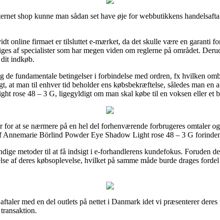
ernet shop kunne man sådan set have øje for webbutikkens handelsaftale
dt online firmaet er tilsluttet e-mærket, da det skulle være en garanti for
gtiges af specialister som har megen viden om reglerne på området. Deru
 dit indkøb.
ing de fundamentale betingelser i forbindelse med ordren, fx hvilken o
igtigt, at man til enhver tid beholder ens købsbekræftelse, således man e
rose 48 – 3 G, ligegyldigt om man skal købe til en voksen eller et b
r for at se nærmere på en hel del forhenværende forbrugeres omtaler og 
af Annemarie Börlind Powder Eye Shadow Light rose 48 – 3 G forinden
dige metoder til at få indsigt i e-forhandlerens kundefokus. Foruden de
e af deres købsoplevelse, hvilket på samme måde burde drages fordel af t
aftaler med en del outlets på nettet i Danmark idet vi præsenterer dere
transaktion.