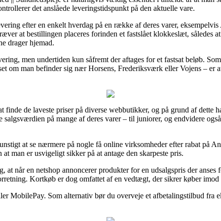
ntrollerer det anslåede leveringstidspunkt på den aktuelle vare.
levering efter en enkelt hverdag på en række af deres varer, eksempe
ver at bestillingen placeres forinden et fastslået klokkeslæt, således at 
rne drager hjemad.
vering, men undertiden kun såfremt der aftages for et fastsat beløb. So
set om man befinder sig nær Horsens, Frederiksværk eller Vojens – er at få
 at finde de laveste priser på diverse webbutikker, og på grund af dette h
salgsværdien på mange af deres varer – til juniorer, og endvidere også
ig gunstigt at se nærmere på nogle få online virksomheder efter rabat 
at man er usvigeligt sikker på at antage den skarpeste pris.
 at når en netshop annoncerer produkter for en udsalgspris der anses fo
orretning. Kortkøb er dog omfattet af en vedtægt, der sikrer køber imo
ler MobilePay. Som alternativ bør du overveje et afbetalingstilbud fra e