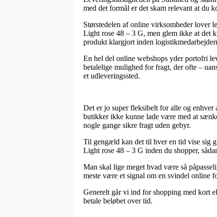
med det formål er det skam relevant at du ko
Størstedelen af online virksomheder lover 
Light rose 48 – 3 G, men glem ikke at det kræ
produkt klargjort inden logistikmedarbejde
En hel del online webshops yder portofri le
betalelige mulighed for fragt, der ofte – uan
et udleveringssted.
Det er jo super fleksibelt for alle og enhver
butikker ikke kunne lade være med at sænke 
nogle gange sikre fragt uden gebyr.
Til gengæld kan det til hver en tid vise s
Light rose 48 – 3 G inden du shopper, sådan 
Man skal lige meget hvad være så påpasselig,
meste være et signal om en svindel online f
Generelt går vi ind for shopping med kort el
betale beløbet over tid.