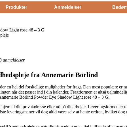
Produkter
Anmeldelser
Bedøm
dow Light rose 48 – 3 G
pleje
3
anmeldelser
dhedspleje fra Annemarie Börlind
der en hel del forskellige muligheder for fragt. Den mest populære er 
illingen når det passer ind i din kalender. Fragtformen er altså ualmind
af Annemarie Börlind Powder Eye Shadow Light rose 48 – 3 G.
 hjem til din privatadresse eller ud på dit arbejde. Leveringsformen er u
dste leveringsmanér vil dog altid være selv at hente ordren, hvilket do
|| Sundhedspleje er naturligvis vældig essentiel i tilfælde af at man 