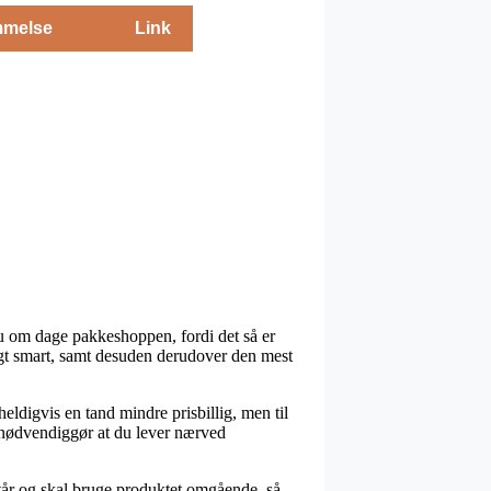
melse
Link
nu om dage pakkeshoppen, fordi det så er
eligt smart, samt desuden derudover den mest
heldigvis en tand mindre prisbillig, men til
g nødvendiggør at du lever nærved
står og skal bruge produktet omgående, så