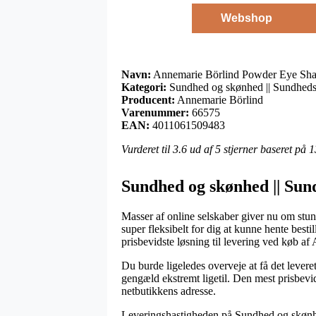
Webshop
Navn:
Annemarie Börlind Powder Eye Sha
Kategori:
Sundhed og skønhed || Sundheds
Producent:
Annemarie Börlind
Varenummer:
66575
EAN:
4011061509483
Vurderet til
3.6
ud af 5 stjerner baseret på
1
Sundhed og skønhed || Sun
Masser af online selskaber giver nu om stun
super fleksibelt for dig at kunne hente best
prisbevidste løsning til levering ved køb 
Du burde ligeledes overveje at få det leveret
gengæld ekstremt ligetil. Den mest prisbevi
netbutikkens adresse.
Leveringshastigheden på Sundhed og skønhed 