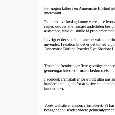
Før nogen køber i en Annemarie Börlind int
interessant.
Et alternativt forslag kunne være at se hvorvi
regler, udover at e-firmaet undertiden besi
assistance, ifald du skulle få problemer med
I øvrigt er det smart at køber er vaks omkr
anvender. I relation til det er det tilmed v
Annemarie Börlind Powder Eye Shadow Light 
Trustpilot frembringer flere gavnlige chance
gennemgår internet firmaets bedømmelser 
Facebook fremskaffer for øvrigt ultra anstæn
kunderne mulighed for at skrive en anmeldels
kunderne er.
Vores website er annoncefinansieret. Vi har 
besøgende vi sender videre gennemfører en 