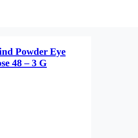
ind Powder Eye
se 48 – 3 G