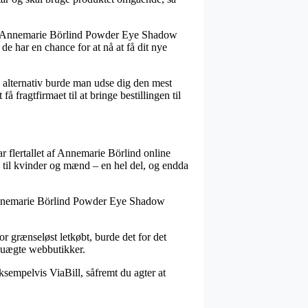
lvis Annemarie Börlind Powder Eye Shadow
de har en chance for at nå at få dit nye
m alternativ burde man udse dig den mest
 fragtfirmaet til at bringe bestillingen til
ar flertallet af Annemarie Börlind online
 til kvinder og mænd – en hel del, og endda
på Annemarie Börlind Powder Eye Shadow
r grænseløst letkøbt, burde det for det
d uægte webbutikker.
ksempelvis ViaBill, såfremt du agter at