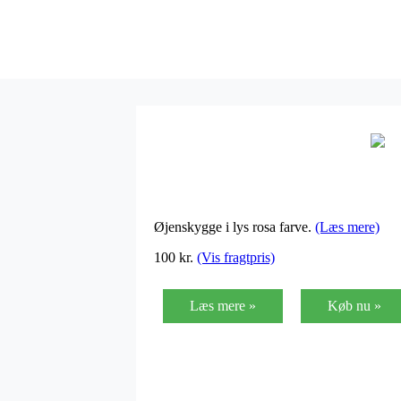
Øjenskygge i lys rosa farve.
(Læs mere)
100
kr.
(Vis fragtpris)
Læs mere »
Køb nu »