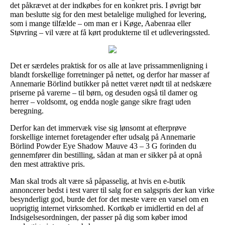
det påkrævet at der indkøbes for en konkret pris. I øvrigt bør
man beslutte sig for den mest betalelige mulighed for levering,
som i mange tilfælde – om man er i Køge, Aabenraa eller
Støvring – vil være at få kørt produkterne til et udleveringssted.
Det er særdeles praktisk for os alle at lave prissammenligning i
blandt forskellige forretninger på nettet, og derfor har masser af
Annemarie Börlind butikker på nettet været nødt til at nedskære
priserne på varerne – til børn, og desuden også til damer og
herrer – voldsomt, og endda nogle gange sikre fragt uden
beregning.
Derfor kan det immervæk vise sig lønsomt at efterprøve
forskellige internet foretagender efter udsalg på Annemarie
Börlind Powder Eye Shadow Mauve 43 – 3 G forinden du
gennemfører din bestilling, sådan at man er sikker på at opnå
den mest attraktive pris.
Man skal trods alt være så påpasselig, at hvis en e-butik
annoncerer bedst i test varer til salg for en salgspris der kan virke
besynderligt god, burde det for det meste være en varsel om en
uoprigtig internet virksomhed. Kortkøb er imidlertid en del af
Indsigelsesordningen, der passer på dig som køber imod