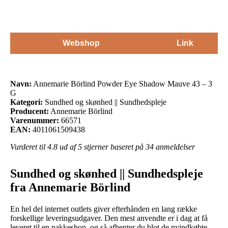
Webshop
Link
Navn:
Annemarie Börlind Powder Eye Shadow Mauve 43 – 3
G
Kategori:
Sundhed og skønhed || Sundhedspleje
Producent:
Annemarie Börlind
Varenummer:
66571
EAN:
4011061509438
Vurderet til
4.8
ud af 5 stjerner baseret på
34
anmeldelser
Sundhed og skønhed || Sundhedspleje
fra Annemarie Börlind
En hel del internet outlets giver efterhånden en lang række
forskellige leveringsudgaver. Den mest anvendte er i dag at få
leveret til en pakkeshop, og så afhenter du blot de nyindkøbte