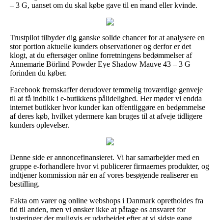
– 3 G, uanset om du skal købe gave til en mand eller kvinde.
Trustpilot tilbyder dig ganske solide chancer for at analysere en
stor portion aktuelle kunders observationer og derfor er det
klogt, at du eftersøger online forretningens bedømmelser af
Annemarie Börlind Powder Eye Shadow Mauve 43 – 3 G
forinden du køber.
Facebook fremskaffer derudover temmelig troværdige genveje
til at få indblik i e-butikkens pålidelighed. Her møder vi endda
internet butikker hvor kunder kan offentliggøre en bedømmelse
af deres køb, hvilket ydermere kan bruges til at afveje tidligere
kunders oplevelser.
Denne side er annoncefinansieret. Vi har samarbejder med en
gruppe e-forhandlere hvor vi publicerer firmaernes produkter, og
indtjener kommission når en af vores besøgende realiserer en
bestilling.
Fakta om varer og online webshops i Danmark opretholdes fra
tid til anden, men vi ønsker ikke at påtage os ansvaret for
justeringer der muligvis er udarbejdet efter at vi sidste gang