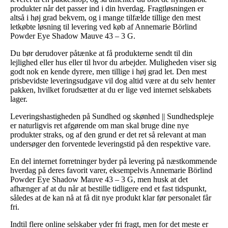
produkter når det passer ind i din hverdag. Fragtløsningen er
altså i høj grad bekvem, og i mange tilfælde tillige den mest
letkøbte løsning til levering ved køb af Annemarie Börlind
Powder Eye Shadow Mauve 43 – 3 G.
Du bør derudover påtænke at få produkterne sendt til din
lejlighed eller hus eller til hvor du arbejder. Muligheden viser sig
godt nok en kende dyrere, men tillige i høj grad let. Den mest
prisbevidste leveringsudgave vil dog altid være at du selv henter
pakken, hvilket forudsætter at du er lige ved internet selskabets
lager.
Leveringshastigheden på Sundhed og skønhed || Sundhedspleje
er naturligvis ret afgørende om man skal bruge dine nye
produkter straks, og af den grund er det ret så relevant at man
undersøger den forventede leveringstid på den respektive vare.
En del internet forretninger byder på levering på næstkommende
hverdag på deres favorit varer, eksempelvis Annemarie Börlind
Powder Eye Shadow Mauve 43 – 3 G, men husk at det
afhænger af at du når at bestille tidligere end et fast tidspunkt,
således at de kan nå at få dit nye produkt klar før personalet får
fri.
Indtil flere online selskaber yder fri fragt, men for det meste er