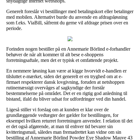
snydagtige internet webshops.
Generelt foreslår vi bestillinger med betalingskort eller betalinger
med mobilen. Alternativt burde du anvende en afdragsløsning
som f.eks. ViaBill, såfremt du gerne vil afdrage prisen over en
periode.
Forinden nogen bestiller på en Annemarie Börlind e-forhandler
behøver de når alt kommer til alt bese e-shoppens
forretningsaftale, men det er typisk et omfattende projekt.
En nemmere løsning kan være at kigge hvorvidt e-handlen er
tilsluttet e-mærket, siden det generelt er en tryghed om at e-
firmaet respekterer dansk lovgivning, foruden at netshoppen
rutinemæssigt overvåges af sagkyndige der forstår
bestemmelserne på området. Det er en rigtig god anledning til
bistand, ifald du bliver udsat for udfordringer ved din handel.
Ligeså stiller vi forslag om at kunden er klar over de
grundlæggende vedtægter der gælder for bestillingen, for
eksempel hvilken returret forretningen anvender. I relation til det
er det også afgørende, at man til enhver tid bevarer sin
kvitteringsmail, således man fremadrettet kan vidne om sin
bestilling af Annemarie Börlind Powder Eye Shadow Mauve 43