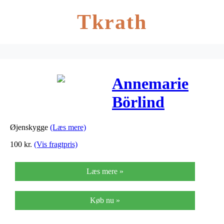
Tkrath
Annemarie
Börlind
Powder Eye
Øjenskygge
(Læs mere)
Shadow
100
kr.
(Vis fragtpris)
Mauve 43 – 3
Læs mere »
G
Køb nu »