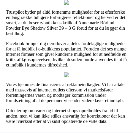
Trustpilot byder på altid fornemme muligheder for at efterforske
en lang række tidligere forbrugeres reflektioner og herved er det
smart, at du beser e-butikkens kritik af Annemarie Börlind
Powder Eye Shadow Silver 39 – 3 G forud for at du lægger din
bestilling.
Facebook bringer dig derudover aldeles fordelagtige muligheder
for at få indblik i e-butikkens popularitet. Foruden det ses mange
internet firmaer som giver kunderne mulighed for at nedfælde en
kritik af købsoplevelsen, hvilket desuden burde anvendes til at få
et indblik i kundernes tilfredshed.
Vores hjemmeside finansieres af reklameindtægter. Vi har aftaler
med massevis af internet outlets eftersom vi markedsfører
forretningernes varer, og modtager kommission under
forudsætning af at de personer vi sender videre laver et indkøb.
Orientering om varer og internet shops opretholdes fra tid til
anden, men vi kan ikke stilles ansvarlig for korrektioner der kan
være iværksat efter at vi sidst opdaterede de viste data.