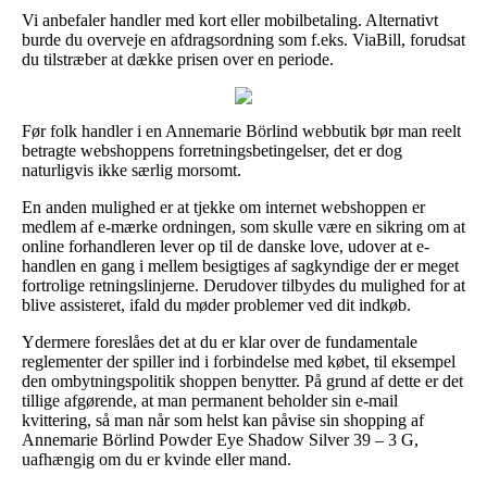
Vi anbefaler handler med kort eller mobilbetaling. Alternativt
burde du overveje en afdragsordning som f.eks. ViaBill, forudsat
du tilstræber at dække prisen over en periode.
Før folk handler i en Annemarie Börlind webbutik bør man reelt
betragte webshoppens forretningsbetingelser, det er dog
naturligvis ikke særlig morsomt.
En anden mulighed er at tjekke om internet webshoppen er
medlem af e-mærke ordningen, som skulle være en sikring om at
online forhandleren lever op til de danske love, udover at e-
handlen en gang i mellem besigtiges af sagkyndige der er meget
fortrolige retningslinjerne. Derudover tilbydes du mulighed for at
blive assisteret, ifald du møder problemer ved dit indkøb.
Ydermere foreslåes det at du er klar over de fundamentale
reglementer der spiller ind i forbindelse med købet, til eksempel
den ombytningspolitik shoppen benytter. På grund af dette er det
tillige afgørende, at man permanent beholder sin e-mail
kvittering, så man når som helst kan påvise sin shopping af
Annemarie Börlind Powder Eye Shadow Silver 39 – 3 G,
uafhængig om du er kvinde eller mand.