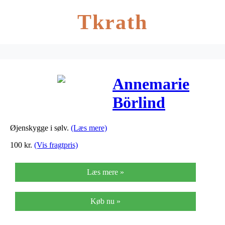
Tkrath
Annemarie
Börlind
Powder Eye
Øjenskygge i sølv.
(Læs mere)
Shadow Silver
100
kr.
(Vis fragtpris)
39 – 3 G
Læs mere »
Køb nu »