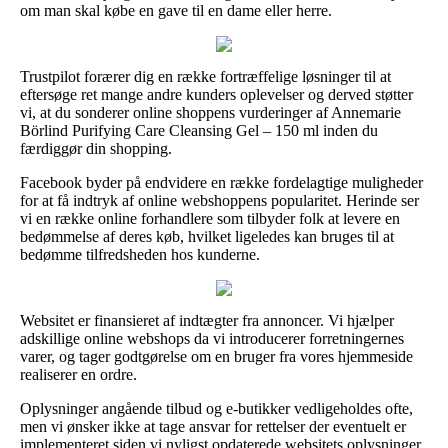
om man skal købe en gave til en dame eller herre.
Trustpilot forærer dig en række fortræffelige løsninger til at
eftersøge ret mange andre kunders oplevelser og derved støtter
vi, at du sonderer online shoppens vurderinger af Annemarie
Börlind Purifying Care Cleansing Gel – 150 ml inden du
færdiggør din shopping.
Facebook byder på endvidere en række fordelagtige muligheder
for at få indtryk af online webshoppens popularitet. Herinde ser
vi en række online forhandlere som tilbyder folk at levere en
bedømmelse af deres køb, hvilket ligeledes kan bruges til at
bedømme tilfredsheden hos kunderne.
Websitet er finansieret af indtægter fra annoncer. Vi hjælper
adskillige online webshops da vi introducerer forretningernes
varer, og tager godtgørelse om en bruger fra vores hjemmeside
realiserer en ordre.
Oplysninger angående tilbud og e-butikker vedligeholdes ofte,
men vi ønsker ikke at tage ansvar for rettelser der eventuelt er
implementeret siden vi nyligst opdaterede websitets oplysninger.