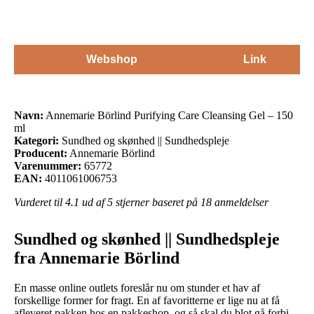
Webshop
Link
Navn:
Annemarie Börlind Purifying Care Cleansing Gel – 150
ml
Kategori:
Sundhed og skønhed || Sundhedspleje
Producent:
Annemarie Börlind
Varenummer:
65772
EAN:
4011061006753
Vurderet til
4.1
ud af 5 stjerner baseret på
18
anmeldelser
Sundhed og skønhed || Sundhedspleje
fra Annemarie Börlind
En masse online outlets foreslår nu om stunder et hav af
forskellige former for fragt. En af favoritterne er lige nu at få
afleveret pakken hos en pakkeshop, og så skal du blot gå forbi