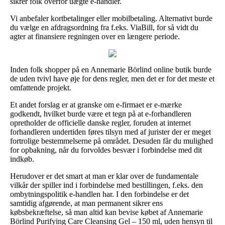
sikrer folk overfor uægte e-handler.
Vi anbefaler kortbetalinger eller mobilbetaling. Alternativt burde
du vælge en afdragsordning fra f.eks. ViaBill, for så vidt du
agter at finansiere regningen over en længere periode.
Inden folk shopper på en Annemarie Börlind online butik burde
de uden tvivl have øje for dens regler, men det er for det meste et
omfattende projekt.
Et andet forslag er at granske om e-firmaet er e-mærke
godkendt, hvilket burde være et tegn på at e-forhandleren
opretholder de officielle danske regler, foruden at internet
forhandleren undertiden føres tilsyn med af jurister der er meget
fortrolige bestemmelserne på området. Desuden får du mulighed
for opbakning, når du forvoldes besvær i forbindelse med dit
indkøb.
Herudover er det smart at man er klar over de fundamentale
vilkår der spiller ind i forbindelse med bestillingen, f.eks. den
ombytningspolitik e-handlen har. I den forbindelse er det
samtidig afgørende, at man permanent sikrer ens
købsbekræftelse, så man altid kan bevise købet af Annemarie
Börlind Purifying Care Cleansing Gel – 150 ml, uden hensyn til