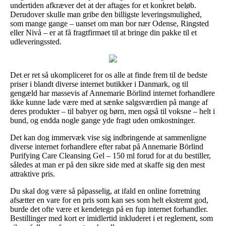
undertiden afkræver det at der aftages for et konkret beløb.
Derudover skulle man gribe den billigste leveringsmulighed,
som mange gange – uanset om man bor nær Odense, Ringsted
eller Nivå – er at få fragtfirmaet til at bringe din pakke til et
udleveringssted.
Det er ret så ukompliceret for os alle at finde frem til de bedste
priser i blandt diverse internet butikker i Danmark, og til
gengæld har massevis af Annemarie Börlind internet forhandlere
ikke kunne lade være med at sænke salgsværdien på mange af
deres produkter – til babyer og børn, men også til voksne – helt i
bund, og endda nogle gange yde fragt uden omkostninger.
Det kan dog immervæk vise sig indbringende at sammenligne
diverse internet forhandlere efter rabat på Annemarie Börlind
Purifying Care Cleansing Gel – 150 ml forud for at du bestiller,
således at man er på den sikre side med at skaffe sig den mest
attraktive pris.
Du skal dog være så påpasselig, at ifald en online forretning
afsætter en vare for en pris som kan ses som helt ekstremt god,
burde det ofte være et kendetegn på en fup internet forhandler.
Bestillinger med kort er imidlertid inkluderet i et reglement, som