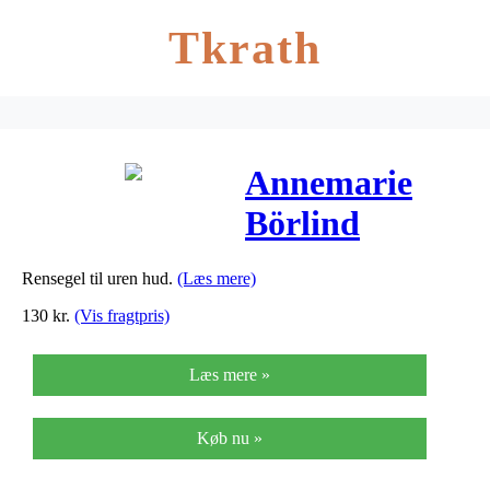
Tkrath
Annemarie
Börlind
Purifying
Rensegel til uren hud.
(Læs mere)
Care
130
kr.
(Vis fragtpris)
Cleansing Gel
Læs mere »
– 150 ml
Køb nu »