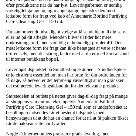
efter produkterne når du har lyst. Leveringsformen er nemlig
virkelig let gængelig, og mange gange ligeledes den mest
letkøbte form for fragt ved køb af Annemarie Börlind Purifying
Care Cleansing Gel – 150 ml.
Du kan omvendt udse dig at vælge at få sendt hjem til dig selv
eller ud på dit arbejde. Metoden bliver til tider lidt mere
omkostningsfuld, men samtidig ualmindeligt problemfri. Den
mest letkøbte form for fragt kan ikke benægtes at være at hente
ordren selv, men det står og falder med at du er med kort afstand
til internet butikkens bopæl.
Leveringstidspunktet på Sundhed og skønhed || Sundhedspleje
er jo ekstremt essentiel om man har brug for din ordre inden for
få dage, så herved er det temmelig væsentligt at man gransker
det estimerede leveringstidspunkt for det relevante produkt.
Størstedelen af outlets på nettet giver dag-til-dag fragt på mange
af shoppens varenumre, eksempelvis Annemarie Börlind
Purifying Care Cleansing Gel – 150 ml, som er underforstået at
bestillingen indsendes før et bestemt tidspunkt, med
hensynstagen til at de har en chance for at nå at få pakken fikset
før de pakkeansatte har fyraften.
Nogle få internet outlets præsterer gratis levering, men