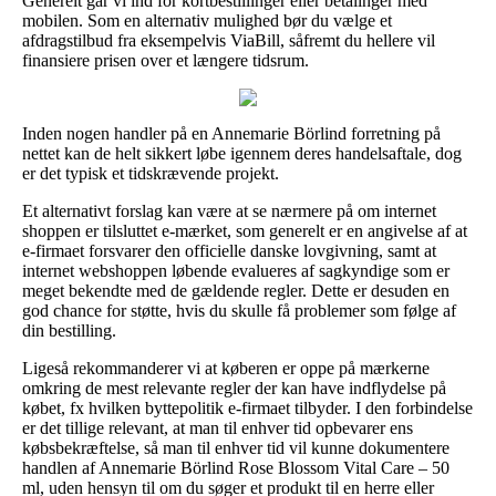
Generelt går vi ind for kortbestillinger eller betalinger med
mobilen. Som en alternativ mulighed bør du vælge et
afdragstilbud fra eksempelvis ViaBill, såfremt du hellere vil
finansiere prisen over et længere tidsrum.
Inden nogen handler på en Annemarie Börlind forretning på
nettet kan de helt sikkert løbe igennem deres handelsaftale, dog
er det typisk et tidskrævende projekt.
Et alternativt forslag kan være at se nærmere på om internet
shoppen er tilsluttet e-mærket, som generelt er en angivelse af at
e-firmaet forsvarer den officielle danske lovgivning, samt at
internet webshoppen løbende evalueres af sagkyndige som er
meget bekendte med de gældende regler. Dette er desuden en
god chance for støtte, hvis du skulle få problemer som følge af
din bestilling.
Ligeså rekommanderer vi at køberen er oppe på mærkerne
omkring de mest relevante regler der kan have indflydelse på
købet, fx hvilken byttepolitik e-firmaet tilbyder. I den forbindelse
er det tillige relevant, at man til enhver tid opbevarer ens
købsbekræftelse, så man til enhver tid vil kunne dokumentere
handlen af Annemarie Börlind Rose Blossom Vital Care – 50
ml, uden hensyn til om du søger et produkt til en herre eller