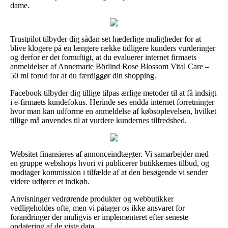
dame.
Trustpilot tilbyder dig sådan set hæderlige muligheder for at
blive klogere på en længere række tidligere kunders vurderinger
og derfor er det fornuftigt, at du evaluerer internet firmaets
anmeldelser af Annemarie Börlind Rose Blossom Vital Care –
50 ml forud for at du færdiggør din shopping.
Facebook tilbyder dig tillige tilpas ærlige metoder til at få indsigt
i e-firmaets kundefokus. Herinde ses endda internet forretninger
hvor man kan udforme en anmeldelse af købsoplevelsen, hvilket
tillige må anvendes til at vurdere kundernes tilfredshed.
Websitet finansieres af annonceindtægter. Vi samarbejder med
en gruppe webshops hvori vi publicerer butikkernes tilbud, og
modtager kommission i tilfælde af at den besøgende vi sender
videre udfører et indkøb.
Anvisninger vedrørende produkter og webbutikker
vedligeholdes ofte, men vi påtager os ikke ansvaret for
forandringer der muligvis er implementeret efter seneste
opdatering af de viste data.