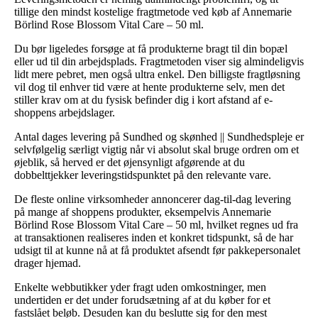
tillige den mindst kostelige fragtmetode ved køb af Annemarie
Börlind Rose Blossom Vital Care – 50 ml.
Du bør ligeledes forsøge at få produkterne bragt til din bopæl
eller ud til din arbejdsplads. Fragtmetoden viser sig almindeligvis
lidt mere pebret, men også ultra enkel. Den billigste fragtløsning
vil dog til enhver tid være at hente produkterne selv, men det
stiller krav om at du fysisk befinder dig i kort afstand af e-
shoppens arbejdslager.
Antal dages levering på Sundhed og skønhed || Sundhedspleje er
selvfølgelig særligt vigtig når vi absolut skal bruge ordren om et
øjeblik, så herved er det øjensynligt afgørende at du
dobbelttjekker leveringstidspunktet på den relevante vare.
De fleste online virksomheder annoncerer dag-til-dag levering
på mange af shoppens produkter, eksempelvis Annemarie
Börlind Rose Blossom Vital Care – 50 ml, hvilket regnes ud fra
at transaktionen realiseres inden et konkret tidspunkt, så de har
udsigt til at kunne nå at få produktet afsendt før pakkepersonalet
drager hjemad.
Enkelte webbutikker yder fragt uden omkostninger, men
undertiden er det under forudsætning af at du køber for et
fastslået beløb. Desuden kan du beslutte sig for den mest