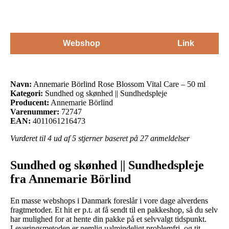
Webshop
Link
Navn:
Annemarie Börlind Rose Blossom Vital Care – 50 ml
Kategori:
Sundhed og skønhed || Sundhedspleje
Producent:
Annemarie Börlind
Varenummer:
72747
EAN:
4011061216473
Vurderet til
4
ud af 5 stjerner baseret på
27
anmeldelser
Sundhed og skønhed || Sundhedspleje
fra Annemarie Börlind
En masse webshops i Danmark foreslår i vore dage alverdens
fragtmetoder. Et hit er p.t. at få sendt til en pakkeshop, så du selv
har mulighed for at hente din pakke på et selvvalgt tidspunkt.
Leveringsmetoden er nemlig ualmindeligt problemfri, og tit