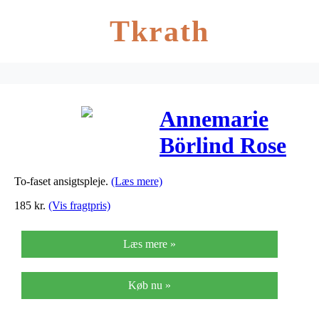
Tkrath
Annemarie
Börlind Rose
Blossom Vital
To-faset ansigtspleje.
(Læs mere)
Care – 50 ml
185
kr.
(Vis fragtpris)
Læs mere »
Køb nu »