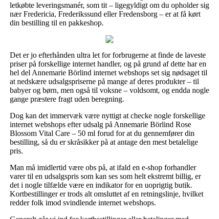
letkøbte leveringsmanér, som tit – ligegyldigt om du opholder sig
nær Fredericia, Frederikssund eller Fredensborg – er at få kørt
din bestilling til en pakkeshop.
Det er jo efterhånden ultra let for forbrugerne at finde de laveste
priser på forskellige internet handler, og på grund af dette har en
hel del Annemarie Börlind internet webshops set sig nødsaget til
at nedskære udsalgspriserne på mange af deres produkter – til
babyer og børn, men også til voksne – voldsomt, og endda nogle
gange præstere fragt uden beregning.
Dog kan det immervæk være nyttigt at checke nogle forskellige
internet webshops efter udsalg på Annemarie Börlind Rose
Blossom Vital Care – 50 ml forud for at du gennemfører din
bestilling, så du er skråsikker på at antage den mest betalelige
pris.
Man må imidlertid være obs på, at ifald en e-shop forhandler
varer til en udsalgspris som kan ses som helt ekstremt billig, er
det i nogle tilfælde være en indikator for en uoprigtig butik.
Kortbestillinger er trods alt omsluttet af en retningslinje, hvilket
redder folk imod svindlende internet webshops.