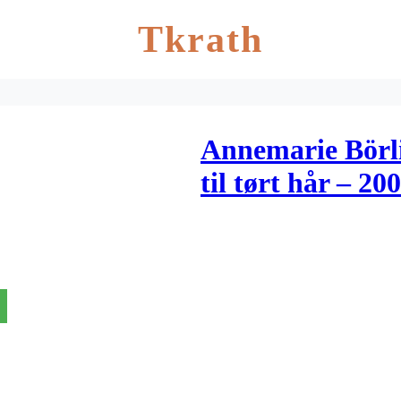
Tkrath
Annemarie Börl
til tørt hår – 20