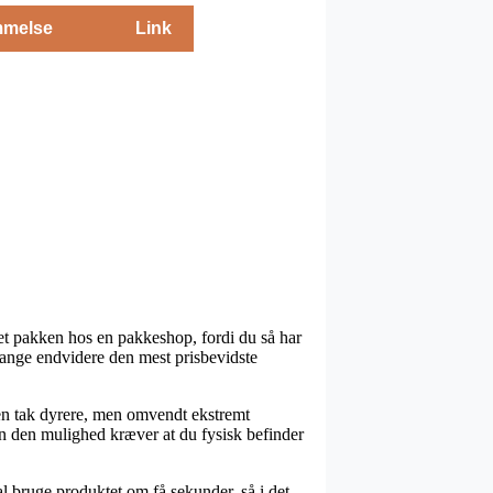
melse
Link
eret pakken hos en pakkeshop, fordi du så har
 gange endvidere den mest prisbevidste
k en tak dyrere, men omvendt ekstremt
en den mulighed kræver at du fysisk befinder
l bruge produktet om få sekunder, så i det