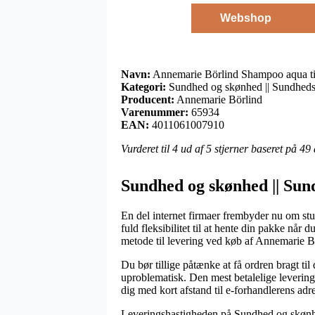
Webshop
Navn:
Annemarie Börlind Shampoo aqua til
Kategori:
Sundhed og skønhed || Sundheds
Producent:
Annemarie Börlind
Varenummer:
65934
EAN:
4011061007910
Vurderet til
4
ud af 5 stjerner baseret på
49
Sundhed og skønhed || Sun
En del internet firmaer frembyder nu om stun
fuld fleksibilitet til at hente din pakke nå
metode til levering ved køb af Annemarie B
Du bør tillige påtænke at få ordren bragt ti
uproblematisk. Den mest betalelige levering
dig med kort afstand til e-forhandlerens adr
Leveringshastigheden på Sundhed og skønhed 