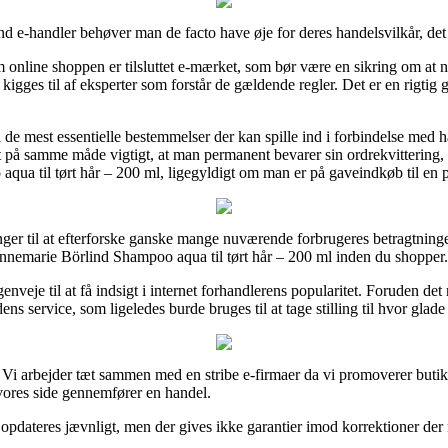
d e-handler behøver man de facto have øje for deres handelsvilkår, det
 online shoppen er tilsluttet e-mærket, som bør være en sikring om at 
s kigges til af eksperter som forstår de gældende regler. Det er en rigtig 
 de mest essentielle bestemmelser der kan spille ind i forbindelse med h
t på samme måde vigtigt, at man permanent bevarer sin ordrekvittering,
qua til tørt hår – 200 ml, ligegyldigt om man er på gaveindkøb til en p
nger til at efterforske ganske mange nuværende forbrugeres betragtninger
emarie Börlind Shampoo aqua til tørt hår – 200 ml inden du shopper.
enveje til at få indsigt i internet forhandlerens popularitet. Foruden de
s service, som ligeledes burde bruges til at tage stilling til hvor glade
. Vi arbejder tæt sammen med en stribe e-firmaer da vi promoverer buti
vores side gennemfører en handel.
pdateres jævnligt, men der gives ikke garantier imod korrektioner der m