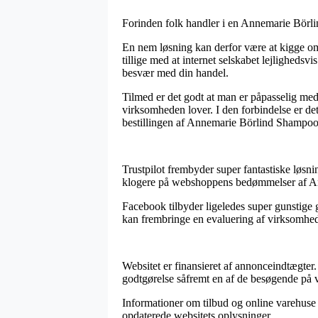
Forinden folk handler i en Annemarie Börlin
En nem løsning kan derfor være at kigge om
tillige med at internet selskabet lejlighedsvi
besvær med din handel.
Tilmed er det godt at man er påpasselig med
virksomheden lover. I den forbindelse er de
bestillingen af Annemarie Börlind Shampoo a
Trustpilot frembyder super fantastiske løsni
klogere på webshoppens bedømmelser af Ann
Facebook tilbyder ligeledes super gunstige g
kan frembringe en evaluering af virksomheden
Websitet er finansieret af annonceindtægter
godtgørelse såfremt en af de besøgende på 
Informationer om tilbud og online varehuse o
opdaterede websitets oplysninger.