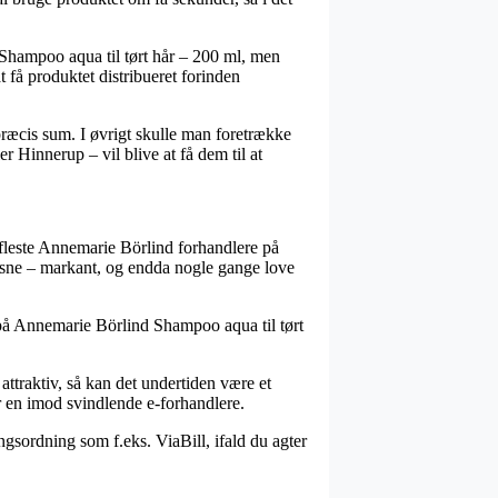
Shampoo aqua til tørt hår – 200 ml, men
t få produktet distribueret forinden
præcis sum. I øvrigt skulle man foretrække
r Hinnerup – vil blive at få dem til at
de fleste Annemarie Börlind forhandlere på
voksne – markant, og endda nogle gange love
lg på Annemarie Börlind Shampoo aqua til tørt
attraktiv, så kan det undertiden være et
 en imod svindlende e-forhandlere.
ngsordning som f.eks. ViaBill, ifald du agter