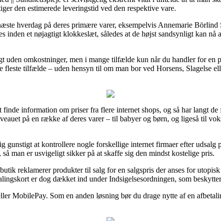
tiger den estimerede leveringstid ved den respektive vare.
å næste hverdag på deres primære varer, eksempelvis Annemarie Börlind 
es inden et nøjagtigt klokkeslæt, således at de højst sandsynligt kan nå a
ragt uden omkostninger, men i mange tilfælde kun når du handler for en 
e fleste tilfælde – uden hensyn til om man bor ved Horsens, Slagelse elle
at finde information om priser fra flere internet shops, og så har langt 
niveauet på en række af deres varer – til babyer og børn, og ligeså til 
ig gunstigt at kontrollere nogle forskellige internet firmaer efter udsa
så man er usvigeligt sikker på at skaffe sig den mindst kostelige pris.
tik reklamerer produkter til salg for en salgspris der anses for utopisk 
lingskort er dog dækket ind under Indsigelsesordningen, som beskytter
eller MobilePay. Som en anden løsning bør du drage nytte af en afbetali