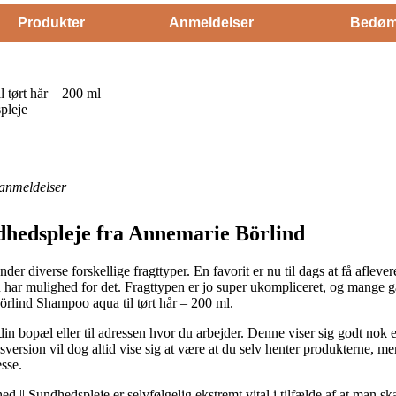
Produkter
Anmeldelser
Bedøm
 tørt hår – 200 ml
pleje
anmeldelser
dhedspleje fra Annemarie Börlind
der diverse forskellige fragttyper. En favorit er nu til dags at få aflev
r du har mulighed for det. Fragttypen er jo super ukompliceret, og mange
örlind Shampoo aqua til tørt hår – 200 ml.
l din bopæl eller til adressen hvor du arbejder. Denne viser sig godt no
sversion vil dog altid vise sig at være at du selv henter produkterne, m
esse.
|| Sundhedspleje er selvfølgelig ekstremt vital i tilfælde af at man ska