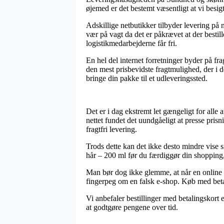
øjemed er det bestemt væsentligt at vi besig
Adskillige netbutikker tilbyder levering p
vær på vagt da det er påkrævet at der bestill
logistikmedarbejderne får fri.
En hel del internet forretninger byder på f
den mest prisbevidste fragtmulighed, der i d
bringe din pakke til et udleveringssted.
Det er i dag ekstremt let gængeligt for alle 
nettet fundet det uundgåeligt at presse pris
fragtfri levering.
Trods dette kan det ikke desto mindre vise s
hår – 200 ml før du færdiggør din shopping, 
Man bør dog ikke glemme, at når en online bu
fingerpeg om en falsk e-shop. Køb med beta
Vi anbefaler bestillinger med betalingskort 
at godtgøre pengene over tid.