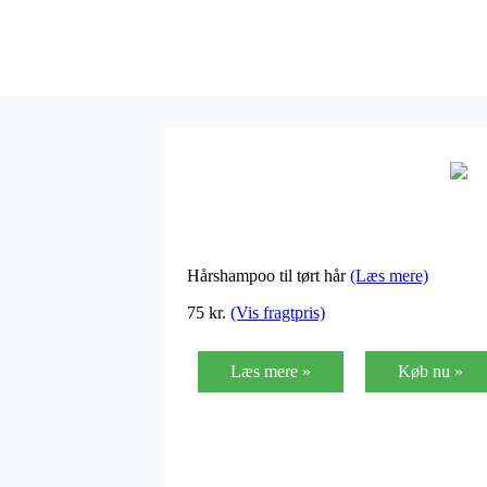
Hårshampoo til tørt hår
(Læs mere)
75
kr.
(Vis fragtpris)
Læs mere »
Køb nu »