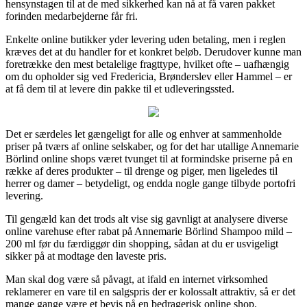
hensynstagen til at de med sikkerhed kan nå at få varen pakket
forinden medarbejderne får fri.
Enkelte online butikker yder levering uden betaling, men i reglen
kræves det at du handler for et konkret beløb. Derudover kunne man
foretrække den mest betalelige fragttype, hvilket ofte – uafhængig
om du opholder sig ved Fredericia, Brønderslev eller Hammel – er
at få dem til at levere din pakke til et udleveringssted.
Det er særdeles let gængeligt for alle og enhver at sammenholde
priser på tværs af online selskaber, og for det har utallige Annemarie
Börlind online shops været tvunget til at formindske priserne på en
række af deres produkter – til drenge og piger, men ligeledes til
herrer og damer – betydeligt, og endda nogle gange tilbyde portofri
levering.
Til gengæld kan det trods alt vise sig gavnligt at analysere diverse
online varehuse efter rabat på Annemarie Börlind Shampoo mild –
200 ml før du færdiggør din shopping, sådan at du er usvigeligt
sikker på at modtage den laveste pris.
Man skal dog være så påvagt, at ifald en internet virksomhed
reklamerer en vare til en salgspris der er kolossalt attraktiv, så er det
mange gange være et bevis på en bedragerisk online shop.