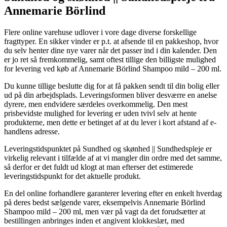
Annemarie Börlind
Flere online varehuse udlover i vore dage diverse forskellige
fragttyper. En sikker vinder er p.t. at afsende til en pakkeshop, hvor
du selv henter dine nye varer når det passer ind i din kalender. Den
er jo ret så fremkommelig, samt oftest tillige den billigste mulighed
for levering ved køb af Annemarie Börlind Shampoo mild – 200 ml.
Du kunne tillige beslutte dig for at få pakken sendt til din bolig eller
ud på din arbejdsplads. Leveringsformen bliver desværre en anelse
dyrere, men endvidere særdeles overkommelig. Den mest
prisbevidste mulighed for levering er uden tvivl selv at hente
produkterne, men dette er betinget af at du lever i kort afstand af e-
handlens adresse.
Leveringstidspunktet på Sundhed og skønhed || Sundhedspleje er
virkelig relevant i tilfælde af at vi mangler din ordre med det samme,
så derfor er det fuldt ud klogt at man efterser det estimerede
leveringstidspunkt for det aktuelle produkt.
En del online forhandlere garanterer levering efter en enkelt hverdag
på deres bedst sælgende varer, eksempelvis Annemarie Börlind
Shampoo mild – 200 ml, men vær på vagt da det forudsætter at
bestillingen anbringes inden et angivent klokkeslæt, med