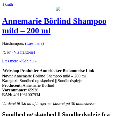
Tkrath
Annemarie Börlind Shampoo
mild – 200 ml
Hårshampoo.
(Læs mere)
75
kr.
(Vis fragtpris)
Læs mere »
Køb nu »
Webshop
Produkter
Anmeldelser
Bedømmelse
Link
Navn:
Annemarie Börlind Shampoo mild – 200 ml
Kategori:
Sundhed og skønhed || Sundhedspleje
Producent:
Annemarie Börlind
Varenummer:
65936
EAN:
4011061007934
Vurderet til
3.6
ud af 5 stjerner baseret på
30
anmeldelser
Sundhed og skønhed || Sundhedspleje fra