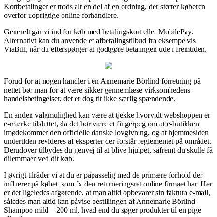
Kortbetalinger er trods alt en del af en ordning, der støtter køberen
overfor uoprigtige online forhandlere.
Generelt går vi ind for køb med betalingskort eller MobilePay.
Alternativt kan du anvende et afbetalingstilbud fra eksempelvis
ViaBill, når du efterspørger at godtgøre betalingen ude i fremtiden.
Forud for at nogen handler i en Annemarie Börlind forretning på
nettet bør man for at være sikker gennemlæse virksomhedens
handelsbetingelser, det er dog tit ikke særlig spændende.
En anden valgmulighed kan være at tjekke hvorvidt webshoppen er
e-mærke tilsluttet, da det bør være et fingerpeg om at e-butikken
imødekommer den officielle danske lovgivning, og at hjemmesiden
undertiden revideres af eksperter der forstår reglementet på området.
Derudover tilbydes du genvej til at blive hjulpet, såfremt du skulle få
dilemmaer ved dit køb.
I øvrigt tilråder vi at du er påpasselig med de primære forhold der
influerer på købet, som fx den returneringsret online firmaet har. Her
er det ligeledes afgørende, at man altid opbevarer sin faktura e-mail,
således man altid kan påvise bestillingen af Annemarie Börlind
Shampoo mild – 200 ml, hvad end du søger produkter til en pige