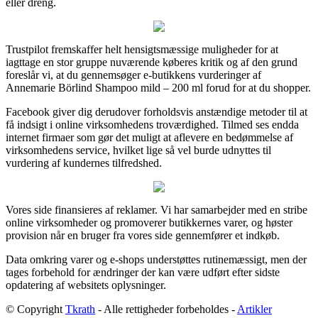
eller dreng.
Trustpilot fremskaffer helt hensigtsmæssige muligheder for at
iagttage en stor gruppe nuværende køberes kritik og af den grund
foreslår vi, at du gennemsøger e-butikkens vurderinger af
Annemarie Börlind Shampoo mild – 200 ml forud for at du shopper.
Facebook giver dig derudover forholdsvis anstændige metoder til at
få indsigt i online virksomhedens troværdighed. Tilmed ses endda
internet firmaer som gør det muligt at aflevere en bedømmelse af
virksomhedens service, hvilket lige så vel burde udnyttes til
vurdering af kundernes tilfredshed.
Vores side finansieres af reklamer. Vi har samarbejder med en stribe
online virksomheder og promoverer butikkernes varer, og høster
provision når en bruger fra vores side gennemfører et indkøb.
Data omkring varer og e-shops understøttes rutinemæssigt, men der
tages forbehold for ændringer der kan være udført efter sidste
opdatering af websitets oplysninger.
© Copyright
Tkrath
- Alle rettigheder forbeholdes -
Artikler