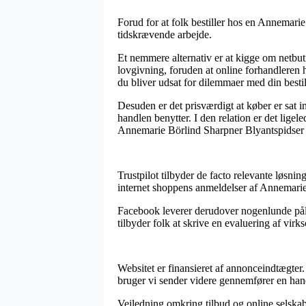
Forud for at folk bestiller hos en Annemarie
tidskrævende arbejde.
Et nemmere alternativ er at kigge om netbut
lovgivning, foruden at online forhandleren hy
du bliver udsat for dilemmaer med din bestil
Desuden er det prisværdigt at køber er sat i
handlen benytter. I den relation er det ligel
Annemarie Börlind Sharpner Blyantspidser T
Trustpilot tilbyder de facto relevante løsnin
internet shoppens anmeldelser af Annemarie
Facebook leverer derudover nogenlunde pålid
tilbyder folk at skrive en evaluering af vir
Websitet er finansieret af annonceindtægter
bruger vi sender videre gennemfører en han
Vejledning omkring tilbud og online selskabe