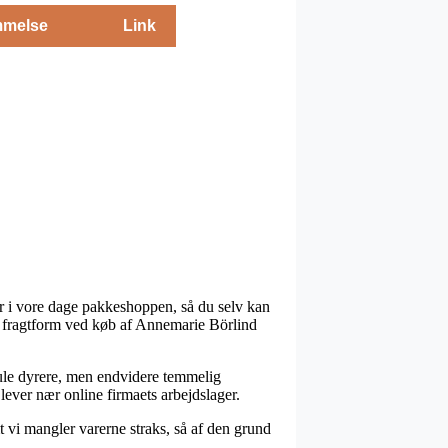
melse
Link
er i vore dage pakkeshoppen, så du selv kan
bte fragtform ved køb af Annemarie Börlind
 smule dyrere, men endvidere temmelig
lever nær online firmaets arbejdslager.
 vi mangler varerne straks, så af den grund