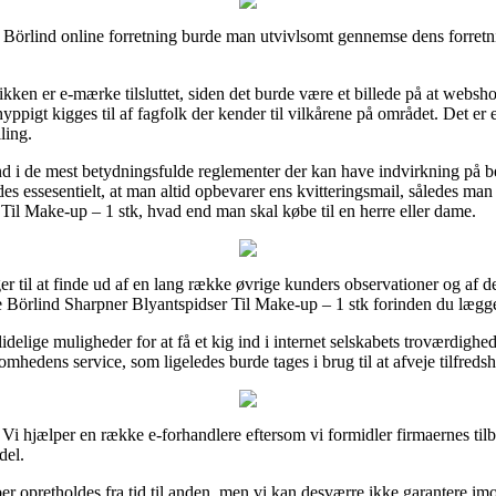
 Börlind online forretning burde man utvivlsomt gennemse dens forretnin
ikken er e-mærke tilsluttet, siden det burde være et billede på at web
ppigt kigges til af fagfolk der kender til vilkårene på området. Det er en
ling.
nd i de mest betydningsfulde reglementer der kan have indvirkning på bes
edes essesentielt, at man altid opbevarer ens kvitteringsmail, således ma
il Make-up – 1 stk, hvad end man skal købe til en herre eller dame.
ger til at finde ud af en lang række øvrige kunders observationer og af d
 Börlind Sharpner Blyantspidser Til Make-up – 1 stk forinden du lægger
elige muligheder for at få et kig ind i internet selskabets troværdighe
ksomhedens service, som ligeledes burde tages i brug til at afveje tilfre
. Vi hjælper en række e-forhandlere eftersom vi formidler firmaernes til
del.
r opretholdes fra tid til anden, men vi kan desværre ikke garantere imod