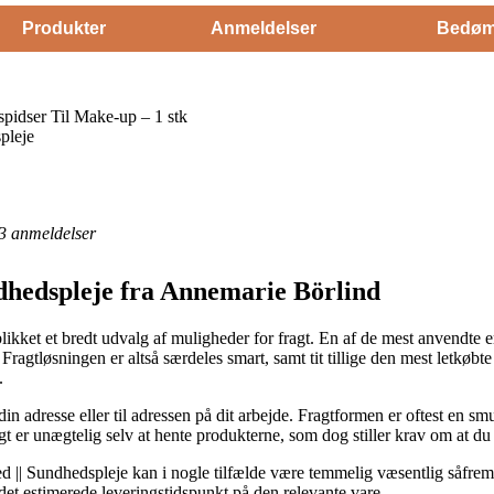
Produkter
Anmeldelser
Bedøm
pidser Til Make-up – 1 stk
pleje
3
anmeldelser
dhedspleje fra Annemarie Börlind
blikket et bredt udvalg af muligheder for fragt. En af de mest anvendte 
 Fragtløsningen er altså særdeles smart, samt tit tillige den mest letkø
.
l din adresse eller til adressen på dit arbejde. Fragtformen er oftest en
gt er unægtelig selv at hente produkterne, som dog stiller krav om at du 
 || Sundhedspleje kan i nogle tilfælde være temmelig væsentlig såfremt
 det estimerede leveringstidspunkt på den relevante vare.