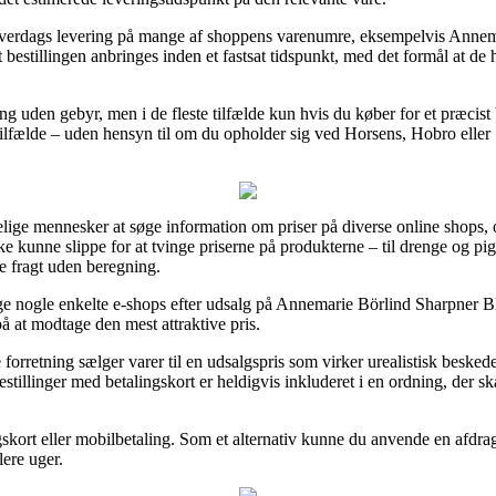
hverdags levering på mange af shoppens varenumre, eksempelvis Annema
 bestillingen anbringes inden et fastsat tidspunkt, med det formål at de 
ring uden gebyr, men i de fleste tilfælde kun hvis du køber for et præci
tilfælde – uden hensyn til om du opholder sig ved Horsens, Hobro eller 
delige mennesker at søge information om priser på diverse online shops, o
e kunne slippe for at tvinge priserne på produkterne – til drenge og pig
de fragt uden beregning.
søge nogle enkelte e-shops efter udsalg på Annemarie Börlind Sharpner B
på at modtage den mest attraktive pris.
 forretning sælger varer til en udsalgspris som virker urealistisk besked
estillinger med betalingskort er heldigvis inkluderet i en ordning, der
gskort eller mobilbetaling. Som et alternativ kunne du anvende en afdrags
lere uger.