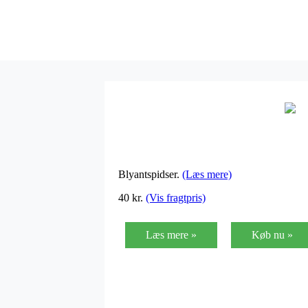
Blyantspidser.
(Læs mere)
40
kr.
(Vis fragtpris)
Læs mere »
Køb nu »