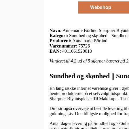
Webshop
Navn:
Annemarie Börlind Sharpner Blyants
Kategori:
Sundhed og skønhed || Sundheds
Producent:
Annemarie Börlind
Varenummer:
75726
EAN:
4011061520013
Vurderet til
4.2
ud af 5 stjerner baseret på
2
Sundhed og skønhed || Sun
En lang række internet varehuse giver i øje
hente produkterne på et selvvalgt tidspunkt.
Sharpner Blyantspidser Til Make-up – 1 stk
Du bør også overveje at bestille levering ti
gnidningsløs. Den billigste mulighed for fra
Antal dages levering på Sundhed og skønhed
er det naturligvis essentielt at man gransker