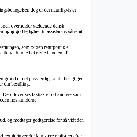
gsbetingelser, dog er det naturligvis et
shoppen overholder gældende dansk
 rigtig god lejlighed til assistance, såfremt
tillingen, som fx den returpolitik e-
n altid vil kunne bekræfte handlen af
en grund er det prisværdigt, at du besigtiger
 din bestilling.
d. Derudover ses faktisk e-forhandlere som
dsheden hos kunderne.
bud, og modtager godtgørelse for så vidt den
 reguleringer der kan være realiseret efter