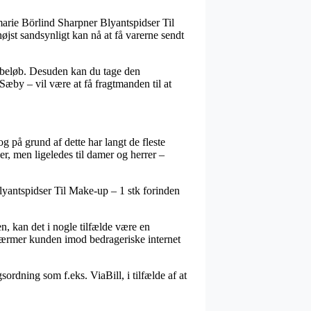
rie Börlind Sharpner Blyantspidser Til
højst sandsynligt kan nå at få varerne sendt
st beløb. Desuden kan du tage den
Sæby – vil være at få fragtmanden til at
g på grund af dette har langt de fleste
er, men ligeledes til damer og herrer –
lyantspidser Til Make-up – 1 stk forinden
en, kan det i nogle tilfælde være en
 skærmer kunden imod bedrageriske internet
ordning som f.eks. ViaBill, i tilfælde af at