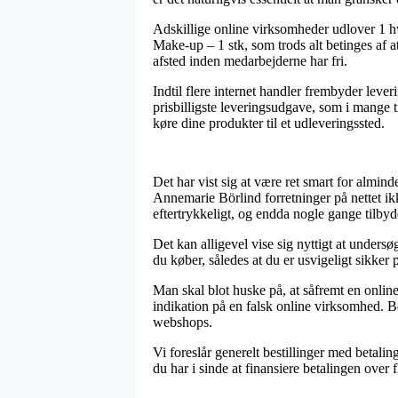
Adskillige online virksomheder udlover 1 
Make-up – 1 stk, som trods alt betinges af at
afsted inden medarbejderne har fri.
Indtil flere internet handler frembyder leve
prisbilligste leveringsudgave, som i mange 
køre dine produkter til et udleveringssted.
Det har vist sig at være ret smart for almin
Annemarie Börlind forretninger på nettet ikk
eftertrykkeligt, og endda nogle gange tilby
Det kan alligevel vise sig nyttigt at under
du køber, således at du er usvigeligt sikker 
Man skal blot huske på, at såfremt en online
indikation på en falsk online virksomhed. B
webshops.
Vi foreslår generelt bestillinger med betalin
du har i sinde at finansiere betalingen over f