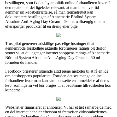
bestillingen, som fx den byttepolitik online forhandleren lover. I
den relation er det ligeledes relevant, at man til enhver tid
gemmer sin købsbekræftelse, så man fremadrettet kan
dokumentere bestillingen af Annemarie Börlind System
Absolute Anti-Aging Day Cream – 50 ml, uafhængig om du
efterspørger produkter til en dreng eller pige.
Trustpilot genererer adskillige passelige løsninger til at
gennemrode forskellige aktuelle forbrugeres ratings og derfor
støtter vi, at du iagttager internet shoppens ratings af Annemarie
Börlind System Absolute Anti-Aging Day Cream – 50 ml
forinden du handler.
Facebook præsterer lignende altid pæne metoder til at få en idé
om netshoppens popularitet. Foruden det ses mange online
forhandlere hvor man kan sammensætte en anmeldelse af deres
køb, som lige så vel bør bruges til at bedømme tilfredsheden hos
kunderne.
Websitet er finansieret af annoncer. Vi har et tæt samarbejde med
en del internet handler eftersom vi fremviser virksomhedernes
varer, og får betaling for så vidt den person vi sender videre