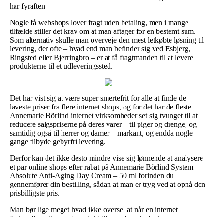
har fyraften.
Nogle få webshops lover fragt uden betaling, men i mange
tilfælde stiller det krav om at man aftager for en bestemt sum.
Som alternativ skulle man overveje den mest letkøbte løsning til
levering, der ofte – hvad end man befinder sig ved Esbjerg,
Ringsted eller Bjerringbro – er at få fragtmanden til at levere
produkterne til et udleveringssted.
Det har vist sig at være super smertefrit for alle at finde de
laveste priser fra flere internet shops, og for det har de fleste
Annemarie Börlind internet virksomheder set sig tvunget til at
reducere salgspriserne på deres varer – til piger og drenge, og
samtidig også til herrer og damer – markant, og endda nogle
gange tilbyde gebyrfri levering.
Derfor kan det ikke desto mindre vise sig lønnende at analysere
et par online shops efter rabat på Annemarie Börlind System
Absolute Anti-Aging Day Cream – 50 ml forinden du
gennemfører din bestilling, sådan at man er tryg ved at opnå den
prisbilligste pris.
Man bør lige meget hvad ikke overse, at når en internet