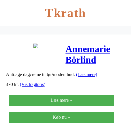
Tkrath
Annemarie
Börlind
System
Anti-age dagcreme til tør/moden hud.
(Læs mere)
Absolute Anti-
370
kr.
(Vis fragtpris)
Aging Day
Læs mere »
Cream – 50 ml
Køb nu »