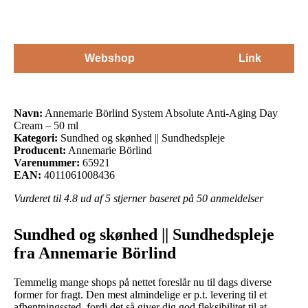
Webshop
Link
Navn:
Annemarie Börlind System Absolute Anti-Aging Day
Cream – 50 ml
Kategori:
Sundhed og skønhed || Sundhedspleje
Producent:
Annemarie Börlind
Varenummer:
65921
EAN:
4011061008436
Vurderet til
4.8
ud af 5 stjerner baseret på
50
anmeldelser
Sundhed og skønhed || Sundhedspleje
fra Annemarie Börlind
Temmelig mange shops på nettet foreslår nu til dags diverse
former for fragt. Den mest almindelige er p.t. levering til et
afhentningssted, fordi det så giver dig god fleksibilitet til at