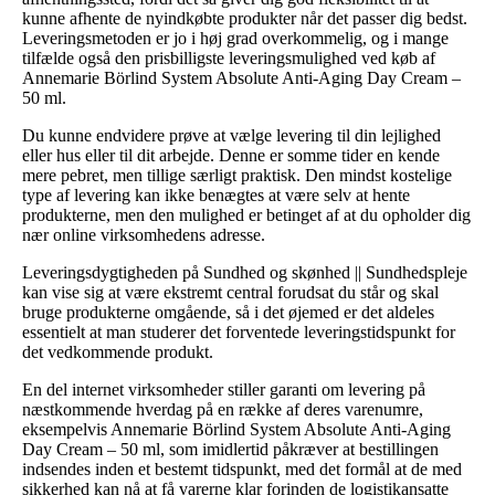
kunne afhente de nyindkøbte produkter når det passer dig bedst.
Leveringsmetoden er jo i høj grad overkommelig, og i mange
tilfælde også den prisbilligste leveringsmulighed ved køb af
Annemarie Börlind System Absolute Anti-Aging Day Cream –
50 ml.
Du kunne endvidere prøve at vælge levering til din lejlighed
eller hus eller til dit arbejde. Denne er somme tider en kende
mere pebret, men tillige særligt praktisk. Den mindst kostelige
type af levering kan ikke benægtes at være selv at hente
produkterne, men den mulighed er betinget af at du opholder dig
nær online virksomhedens adresse.
Leveringsdygtigheden på Sundhed og skønhed || Sundhedspleje
kan vise sig at være ekstremt central forudsat du står og skal
bruge produkterne omgående, så i det øjemed er det aldeles
essentielt at man studerer det forventede leveringstidspunkt for
det vedkommende produkt.
En del internet virksomheder stiller garanti om levering på
næstkommende hverdag på en række af deres varenumre,
eksempelvis Annemarie Börlind System Absolute Anti-Aging
Day Cream – 50 ml, som imidlertid påkræver at bestillingen
indsendes inden et bestemt tidspunkt, med det formål at de med
sikkerhed kan nå at få varerne klar forinden de logistikansatte