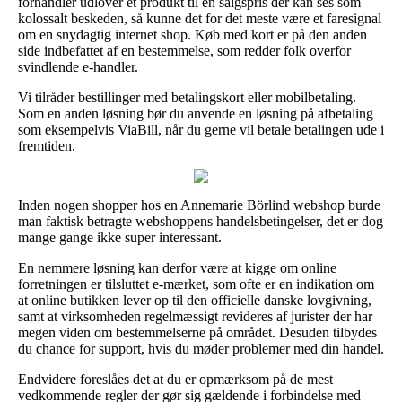
forhandler udlover et produkt til en salgspris der kan ses som
kolossalt beskeden, så kunne det for det meste være et faresignal
om en snydagtig internet shop. Køb med kort er på den anden
side indbefattet af en bestemmelse, som redder folk overfor
svindlende e-handler.
Vi tilråder bestillinger med betalingskort eller mobilbetaling.
Som en anden løsning bør du anvende en løsning på afbetaling
som eksempelvis ViaBill, når du gerne vil betale betalingen ude i
fremtiden.
Inden nogen shopper hos en Annemarie Börlind webshop burde
man faktisk betragte webshoppens handelsbetingelser, det er dog
mange gange ikke super interessant.
En nemmere løsning kan derfor være at kigge om online
forretningen er tilsluttet e-mærket, som ofte er en indikation om
at online butikken lever op til den officielle danske lovgivning,
samt at virksomheden regelmæssigt revideres af jurister der har
megen viden om bestemmelserne på området. Desuden tilbydes
du chance for support, hvis du møder problemer med din handel.
Endvidere foreslåes det at du er opmærksom på de mest
vedkommende regler der gør sig gældende i forbindelse med