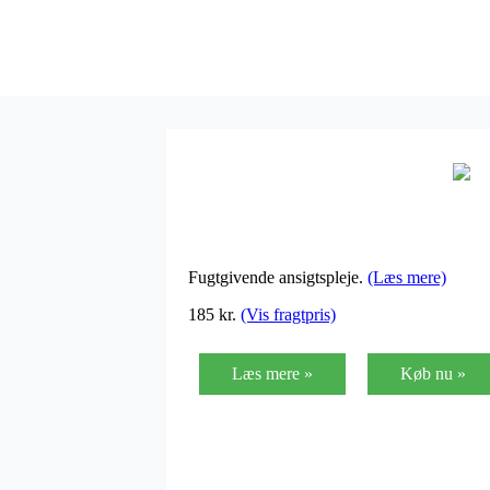
Fugtgivende ansigtspleje.
(Læs mere)
185
kr.
(Vis fragtpris)
Læs mere »
Køb nu »