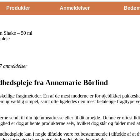
Produkter
Anmeldelser
Bedøm
n Shake – 50 ml
pleje
7
anmeldelser
dhedspleje fra Annemarie Börlind
orskellige fragtmetoder. En af de mest moderne er for øjeblikket pakkes
emlig vældig simpel, samt ofte ligeledes den mest betalelige fragttype
rne sendt til din hjemmeadresse eller til dit arbejde. Denne er oftest li
ghed er dog at hente produkterne selv, hvilket dog står og falder med 
dhedspleje kan i nogle tilfælde være ret bestemmende i tilfælde af at
er den forventede leveringsdato for det aktuelle produkt.