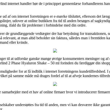
ind internet handler bør de i princippet gennemlæse forhandlerens hand
d af om internet forretningen er e-mærke tilsluttet, eftersom det længe
ingslinjer, udover at online butikken fra tid til anden besøges af sagkynd
ning, ifald du får problemer i forbindelse med din ordre.
r over de grundlæggende vedtægter der har betydning for transaktionen, 
 også relevant, at man altid beholder sin faktura, således man i fremtide
mand eller kvinde.
inger til at udforske ganske mange øvrige konsumenters meninger og af 
lind 2 Phase Hyaluron Shake – 50 ml forinden du færdiggør din shop
uligheder for at få indblik i internet forretningens kundetilfredshed. I 
vilket på samme måde må drages fordel af til at afveje kundernes tilfred
e samarbejder med et hav af online firmaer hvor vi introducerer firmaernes
elskaber understøttes fra tid til anden, men vi kan desværre ikke garan
r.