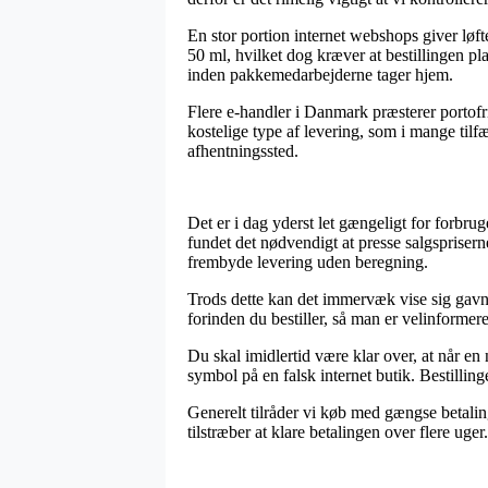
En stor portion internet webshops giver lø
50 ml, hvilket dog kræver at bestillingen pla
inden pakkemedarbejderne tager hjem.
Flere e-handler i Danmark præsterer portofr
kostelige type af levering, som i mange tilf
afhentningssted.
Det er i dag yderst let gængeligt for forbru
fundet det nødvendigt at presse salgspriser
frembyde levering uden beregning.
Trods dette kan det immervæk vise sig gavnl
forinden du bestiller, så man er velinformeret 
Du skal imidlertid være klar over, at når en
symbol på en falsk internet butik. Bestillin
Generelt tilråder vi køb med gængse betalings
tilstræber at klare betalingen over flere uger.