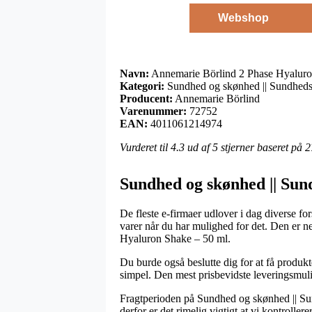
Webshop
Navn:
Annemarie Börlind 2 Phase Hyaluro
Kategori:
Sundhed og skønhed || Sundheds
Producent:
Annemarie Börlind
Varenummer:
72752
EAN:
4011061214974
Vurderet til
4.3
ud af 5 stjerner baseret på
2
Sundhed og skønhed || Sun
De fleste e-firmaer udlover i dag diverse f
varer når du har mulighed for det. Den er n
Hyaluron Shake – 50 ml.
Du burde også beslutte dig for at få produkte
simpel. Den mest prisbevidste leveringsmuli
Fragtperioden på Sundhed og skønhed || Sun
derfor er det rimelig vigtigt at vi kontroller