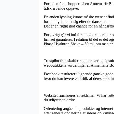
Forinden folk shopper på en Annemarie Börl
tidskrævende opgave.
En anden løsning kunne måske være at finde u
forretningen retter sig efter de danske retn
Det er en rigtig god chance for en håndsræk
For øvrigt går vi ind for at køberen er kla
firmaet garanterer. I relation til det er det
Phase Hyaluron Shake – 50 ml, om man er 
Trustpilot fremskaffer regulære ærlige løsn
webbutikkens vurderinger af Annemarie Bör
Facebook resulterer i lignende ganske gode m
hvor du kan levere en kritik af deres køb, h
Websitet finansieres af reklamer. Vi har tætt
du udfører en ordre.
Orientering angående produkter og internet s
efter seneste opdatering af sidens oplysninge