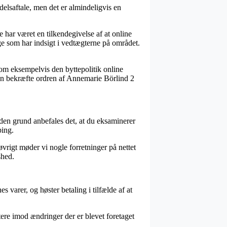
elsaftale, men det er almindeligvis en
 har været en tilkendegivelse af at online
ige som har indsigt i vedtægterne på området.
som eksempelvis den byttepolitik online
n kan bekræfte ordren af Annemarie Börlind 2
den grund anbefales det, at du eksaminerer
ping.
øvrigt møder vi nogle forretninger på nettet
shed.
 varer, og høster betaling i tilfælde af at
tere imod ændringer der er blevet foretaget