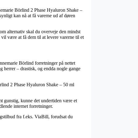
nnemarie Börlind 2 Phase Hyaluron Shake –
synligt kan nå at få varerne ud af døren
Som alternativ skal du overveje den mindst
l være at få dem til at levere varerne til et
Annemarie Börlind forretninger på nettet
og herrer – drastisk, og endda nogle gange
Börlind 2 Phase Hyaluron Shake – 50 ml
rmt gunstig, kunne det undertiden være et
lende internet forretninger.
stilbud fra f.eks. ViaBill, forudsat du