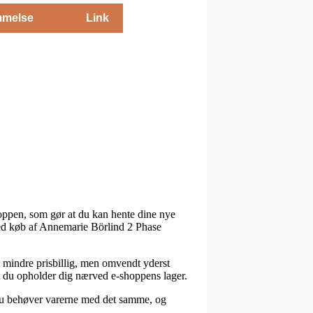
melse
Link
hoppen, som gør at du kan hente dine nye
 ved køb af Annemarie Börlind 2 Phase
dt mindre prisbillig, men omvendt yderst
at du opholder dig nærved e-shoppens lager.
 du behøver varerne med det samme, og