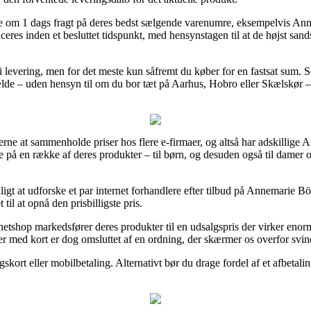
fte om 1 dags fragt på deres bedst sælgende varenumre, eksempelvis A
ceres inden et besluttet tidspunkt, med hensynstagen til at de højst sand
i levering, men for det meste kun såfremt du køber for en fastsat sum. 
ælde – uden hensyn til om du bor tæt på Aarhus, Hobro eller Skælskør – vi
gerne at sammenholde priser hos flere e-firmaer, og altså har adskillige 
ne på en række af deres produkter – til børn, og desuden også til damer 
igt at udforske et par internet forhandlere efter tilbud på Annemarie 
til at opnå den prisbilligste pris.
 netshop markedsfører deres produkter til en udsalgspris der virker eno
ger med kort er dog omsluttet af en ordning, der skærmer os overfor svind
kort eller mobilbetaling. Alternativt bør du drage fordel af et afbetaling