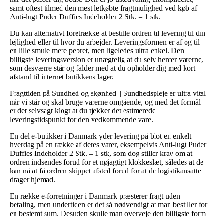
samt oftest tilmed den mest letkøbte fragtmulighed ved køb af
Anti-lugt Puder Duffies Indeholder 2 Stk. – 1 stk.
Du kan alternativt foretrække at bestille ordren til levering til din
lejlighed eller til hvor du arbejder. Leveringsformen er af og til
en lille smule mere pebret, men ligeledes ultra enkel. Den
billigste leveringsversion er unægtelig at du selv henter varerne,
som desværre står og falder med at du opholder dig med kort
afstand til internet butikkens lager.
Fragttiden på Sundhed og skønhed || Sundhedspleje er ultra vital
når vi står og skal bruge varerne omgående, og med det formål
er det selvsagt klogt at du tjekker det estimerede
leveringstidspunkt for den vedkommende vare.
En del e-butikker i Danmark yder levering på blot en enkelt
hverdag på en række af deres varer, eksempelvis Anti-lugt Puder
Duffies Indeholder 2 Stk. – 1 stk, som dog stiller krav om at
ordren indsendes forud for et nøjagtigt klokkeslæt, således at de
kan nå at få ordren skippet afsted forud for at de logistikansatte
drager hjemad.
En række e-forretninger i Danmark præsterer fragt uden
betaling, men undertiden er det så nødvendigt at man bestiller for
en bestemt sum. Desuden skulle man overveje den billigste form