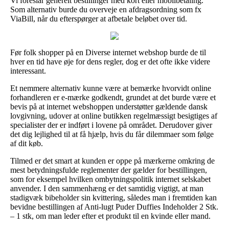
Vi foreslår generelt bestillinger med kort eller mobilbetaling.
Som alternativ burde du overveje en afdragsordning som fx
ViaBill, når du efterspørger at afbetale beløbet over tid.
Før folk shopper på en Diverse internet webshop burde de til
hver en tid have øje for dens regler, dog er det ofte ikke videre
interessant.
Et nemmere alternativ kunne være at bemærke hvorvidt online
forhandleren er e-mærke godkendt, grundet at det burde være et
bevis på at internet webshoppen understøtter gældende dansk
lovgivning, udover at online butikken regelmæssigt besigtiges af
specialister der er indført i lovene på området. Derudover giver
det dig lejlighed til at få hjælp, hvis du får dilemmaer som følge
af dit køb.
Tilmed er det smart at kunden er oppe på mærkerne omkring de
mest betydningsfulde reglementer der gælder for bestillingen,
som for eksempel hvilken ombytningspolitik internet selskabet
anvender. I den sammenhæng er det samtidig vigtigt, at man
stadigvæk bibeholder sin kvittering, således man i fremtiden kan
bevidne bestillingen af Anti-lugt Puder Duffies Indeholder 2 Stk.
– 1 stk, om man leder efter et produkt til en kvinde eller mand.