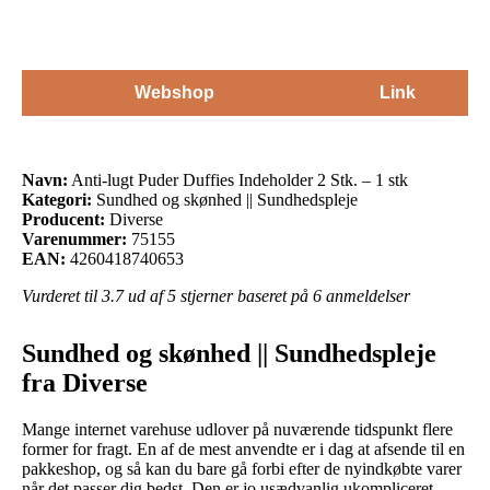
Webshop
Link
Navn:
Anti-lugt Puder Duffies Indeholder 2 Stk. – 1 stk
Kategori:
Sundhed og skønhed || Sundhedspleje
Producent:
Diverse
Varenummer:
75155
EAN:
4260418740653
Vurderet til
3.7
ud af 5 stjerner baseret på
6
anmeldelser
Sundhed og skønhed || Sundhedspleje
fra Diverse
Mange internet varehuse udlover på nuværende tidspunkt flere
former for fragt. En af de mest anvendte er i dag at afsende til en
pakkeshop, og så kan du bare gå forbi efter de nyindkøbte varer
når det passer dig bedst. Den er jo usædvanlig ukompliceret,