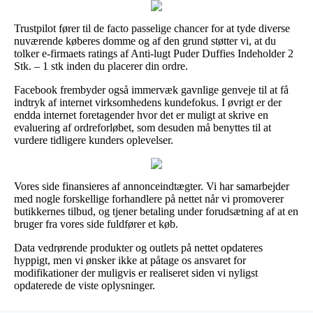
Trustpilot fører til de facto passelige chancer for at tyde diverse
nuværende køberes domme og af den grund støtter vi, at du
tolker e-firmaets ratings af Anti-lugt Puder Duffies Indeholder 2
Stk. – 1 stk inden du placerer din ordre.
Facebook frembyder også immervæk gavnlige genveje til at få
indtryk af internet virksomhedens kundefokus. I øvrigt er der
endda internet foretagender hvor det er muligt at skrive en
evaluering af ordreforløbet, som desuden må benyttes til at
vurdere tidligere kunders oplevelser.
Vores side finansieres af annonceindtægter. Vi har samarbejder
med nogle forskellige forhandlere på nettet når vi promoverer
butikkernes tilbud, og tjener betaling under forudsætning af at en
bruger fra vores side fuldfører et køb.
Data vedrørende produkter og outlets på nettet opdateres
hyppigt, men vi ønsker ikke at påtage os ansvaret for
modifikationer der muligvis er realiseret siden vi nyligst
opdaterede de viste oplysninger.