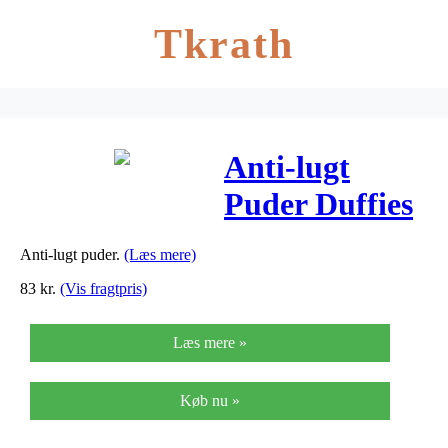
Tkrath
Anti-lugt
Puder Duffies
Indeholder 2
Anti-lugt puder.
(Læs mere)
Stk. – 1 stk
83
kr.
(Vis fragtpris)
Læs mere »
Køb nu »