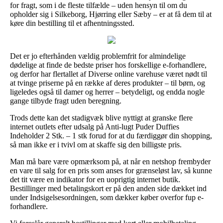
for fragt, som i de fleste tilfælde – uden hensyn til om du
opholder sig i Silkeborg, Hjørring eller Sæby – er at få dem til at
køre din bestilling til et afhentningssted.
Det er jo efterhånden vældig problemfrit for almindelige
dødelige at finde de bedste priser hos forskellige e-forhandlere,
og derfor har flertallet af Diverse online varehuse været nødt til
at tvinge priserne på en række af deres produkter – til børn, og
ligeledes også til damer og herrer – betydeligt, og endda nogle
gange tilbyde fragt uden beregning.
Trods dette kan det stadigvæk blive nyttigt at granske flere
internet outlets efter udsalg på Anti-lugt Puder Duffies
Indeholder 2 Stk. – 1 stk forud for at du færdiggør din shopping,
så man ikke er i tvivl om at skaffe sig den billigste pris.
Man må bare være opmærksom på, at når en netshop frembyder
en vare til salg for en pris som anses for grænseløst lav, så kunne
det tit være en indikator for en uoprigtig internet butik.
Bestillinger med betalingskort er på den anden side dækket ind
under Indsigelsesordningen, som dækker køber overfor fup e-
forhandlere.