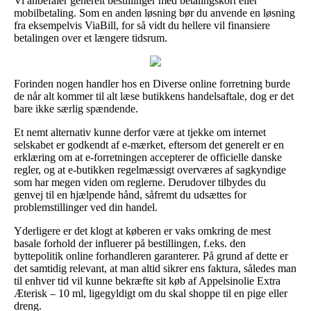
Vi anbefaler generelt bestillinger med betalingskort eller
mobilbetaling. Som en anden løsning bør du anvende en løsning
fra eksempelvis ViaBill, for så vidt du hellere vil finansiere
betalingen over et længere tidsrum.
Forinden nogen handler hos en Diverse online forretning burde
de når alt kommer til alt læse butikkens handelsaftale, dog er det
bare ikke særlig spændende.
Et nemt alternativ kunne derfor være at tjekke om internet
selskabet er godkendt af e-mærket, eftersom det generelt er en
erklæring om at e-forretningen accepterer de officielle danske
regler, og at e-butikken regelmæssigt overværes af sagkyndige
som har megen viden om reglerne. Derudover tilbydes du
genvej til en hjælpende hånd, såfremt du udsættes for
problemstillinger ved din handel.
Yderligere er det klogt at køberen er vaks omkring de mest
basale forhold der influerer på bestillingen, f.eks. den
byttepolitik online forhandleren garanterer. På grund af dette er
det samtidig relevant, at man altid sikrer ens faktura, således man
til enhver tid vil kunne bekræfte sit køb af Appelsinolie Extra
Æterisk – 10 ml, ligegyldigt om du skal shoppe til en pige eller
dreng.