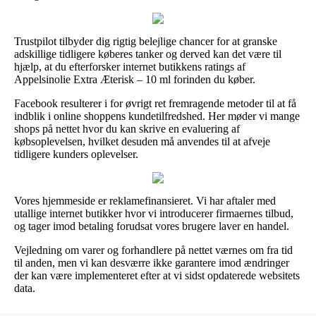
Trustpilot tilbyder dig rigtig belejlige chancer for at granske
adskillige tidligere køberes tanker og derved kan det være til
hjælp, at du efterforsker internet butikkens ratings af
Appelsinolie Extra Æterisk – 10 ml forinden du køber.
Facebook resulterer i for øvrigt ret fremragende metoder til at få
indblik i online shoppens kundetilfredshed. Her møder vi mange
shops på nettet hvor du kan skrive en evaluering af
købsoplevelsen, hvilket desuden må anvendes til at afveje
tidligere kunders oplevelser.
Vores hjemmeside er reklamefinansieret. Vi har aftaler med
utallige internet butikker hvor vi introducerer firmaernes tilbud,
og tager imod betaling forudsat vores brugere laver en handel.
Vejledning om varer og forhandlere på nettet værnes om fra tid
til anden, men vi kan desværre ikke garantere imod ændringer
der kan være implementeret efter at vi sidst opdaterede websitets
data.