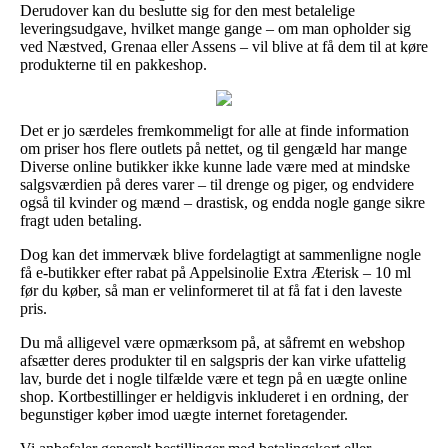
Derudover kan du beslutte sig for den mest betalelige
leveringsudgave, hvilket mange gange – om man opholder sig
ved Næstved, Grenaa eller Assens – vil blive at få dem til at køre
produkterne til en pakkeshop.
Det er jo særdeles fremkommeligt for alle at finde information
om priser hos flere outlets på nettet, og til gengæld har mange
Diverse online butikker ikke kunne lade være med at mindske
salgsværdien på deres varer – til drenge og piger, og endvidere
også til kvinder og mænd – drastisk, og endda nogle gange sikre
fragt uden betaling.
Dog kan det immervæk blive fordelagtigt at sammenligne nogle
få e-butikker efter rabat på Appelsinolie Extra Æterisk – 10 ml
før du køber, så man er velinformeret til at få fat i den laveste
pris.
Du må alligevel være opmærksom på, at såfremt en webshop
afsætter deres produkter til en salgspris der kan virke ufattelig
lav, burde det i nogle tilfælde være et tegn på en uægte online
shop. Kortbestillinger er heldigvis inkluderet i en ordning, der
begunstiger køber imod uægte internet foretagender.