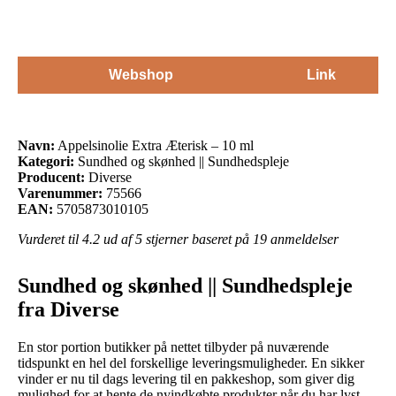
Webshop
Link
Navn:
Appelsinolie Extra Æterisk – 10 ml
Kategori:
Sundhed og skønhed || Sundhedspleje
Producent:
Diverse
Varenummer:
75566
EAN:
5705873010105
Vurderet til
4.2
ud af 5 stjerner baseret på
19
anmeldelser
Sundhed og skønhed || Sundhedspleje
fra Diverse
En stor portion butikker på nettet tilbyder på nuværende
tidspunkt en hel del forskellige leveringsmuligheder. En sikker
vinder er nu til dags levering til en pakkeshop, som giver dig
mulighed for at hente de nyindkøbte produkter når du har lyst.