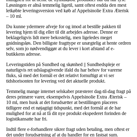
Løsningen er altså temmelig ligetil, samt oftest endda den mest
letkøbte leveringsversion ved køb af Appelsinolie Extra Æterisk
– 10 ml.
Du kunne ydermere afveje for og imod at bestille pakken til
levering hjem til dig eller til dit arbejdes adresse. Denne er
beklageligvis lidt mere bekostelig, men ligeledes meget
gnidningsløs. Den billigste fragttype er unægtelig at hente ordren
selv, som jo nødvendiggør at du lever i kort afstand af e-
butikkens adresse.
Leveringstiden på Sundhed og skønhed || Sundhedspleje er
naturligvis ret udslagsgivende ifald du har behov for varerne
fluks, så med det formål er det relativt fornuftigt at vi ser
tidshorisonten for levering ved det aktuelle produkt.
Temmelig mange internet selskaber præsterer dag-til-dag fragt på
deres primære varer, eksempelvis Appelsinolie Extra Æterisk –
10 ml, men husk at det forudsætter at bestillingen placeres
tidligere end et nøjagtigt tidspunkt, med det formål at de har
mulighed for at nå at få dit nye produkt ekspederet forinden de
logistikansatte har fri.
Indtil flere e-forhandlere sikrer fragt uden betaling, men oftest er
det under forudsætning af at du handler for en fastsat sum.