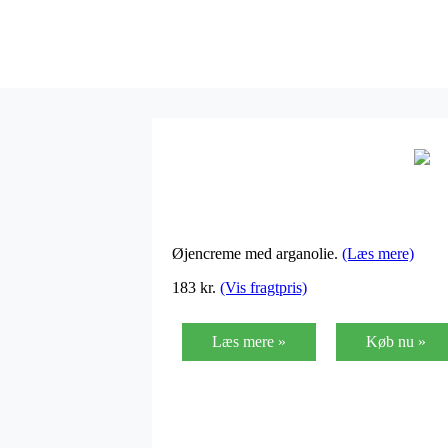
Øjencreme med arganolie.
(Læs mere)
183
kr.
(Vis fragtpris)
Læs mere »
Køb nu »