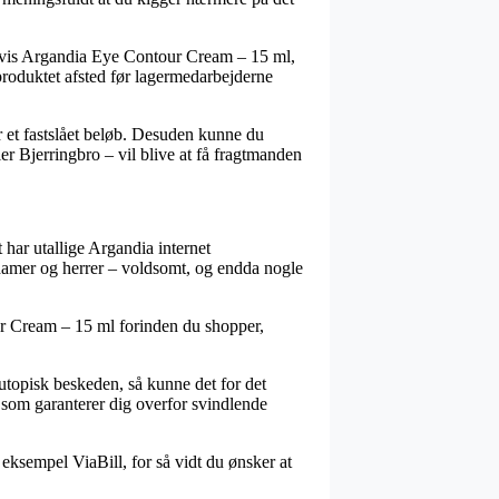
elvis Argandia Eye Contour Cream – 15 ml,
 produktet afsted før lagermedarbejderne
r et fastslået beløb. Desuden kunne du
 Bjerringbro – vil blive at få fragtmanden
t har utallige Argandia internet
 damer og herrer – voldsomt, og endda nogle
our Cream – 15 ml forinden du shopper,
 utopisk beskeden, så kunne det for det
 som garanterer dig overfor svindlende
r eksempel ViaBill, for så vidt du ønsker at