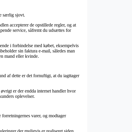
 særlig sjovt.
en accepterer de opstillede regler, og at
pende service, såfremt du udsættes for
nde i forbindelse med købet, eksempelvis
ibeholder sin faktura e-mail, således man
en mand eller kvinde.
d af dette er det fornuftigt, at du iagttager
 øvrigt er der endda internet handler hvor
 kunders oplevelser.
 forretningernes varer, og modtager
leringer der muligvis er realiseret siden