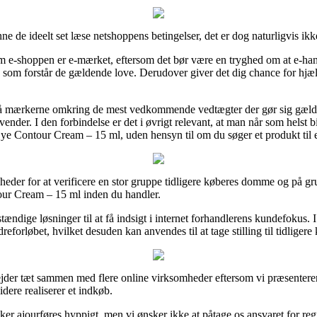
 de ideelt set læse netshoppens betingelser, det er dog naturligvis ikke
 e-shoppen er e-mærket, eftersom det bør være en tryghed om at e-handl
k som forstår de gældende love. Derudover giver det dig chance for hjæl
på mærkerne omkring de mest vedkommende vedtægter der gør sig gælde
der. I den forbindelse er det i øvrigt relevant, at man når som helst b
ye Contour Cream – 15 ml, uden hensyn til om du søger et produkt til 
gheder for at verificere en stor gruppe tidligere køberes domme og på grun
ur Cream – 15 ml inden du handler.
dige løsninger til at få indsigt i internet forhandlerens kundefokus. I
dreforløbet, hvilket desuden kan anvendes til at tage stilling til tidligere
ejder tæt sammen med flere online virksomheder eftersom vi præsenterer
dere realiserer et indkøb.
r ajourføres hyppigt, men vi ønsker ikke at påtage os ansvaret for regu