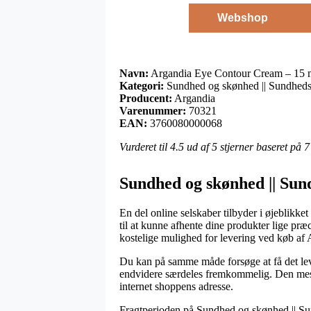
Webshop
Navn:
Argandia Eye Contour Cream – 15 
Kategori:
Sundhed og skønhed || Sundheds
Producent:
Argandia
Varenummer:
70321
EAN:
3760080000068
Vurderet til
4.5
ud af 5 stjerner baseret på
7
Sundhed og skønhed || Sun
En del online selskaber tilbyder i øjeblikket 
til at kunne afhente dine produkter lige pr
kostelige mulighed for levering ved køb a
Du kan på samme måde forsøge at få det lever
endvidere særdeles fremkommelig. Den mest l
internet shoppens adresse.
Fragtperioden på Sundhed og skønhed || Sund