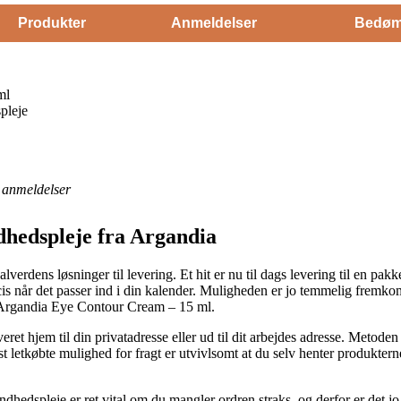
Produkter
Anmeldelser
Bedøm
ml
pleje
anmeldelser
dhedspleje fra Argandia
alverdens løsninger til levering. Et hit er nu til dags levering til en pakk
æcis når det passer ind i din kalender. Muligheden er jo temmelig fremk
f Argandia Eye Contour Cream – 15 ml.
et hjem til din privatadresse eller ud til dit arbejdes adresse. Metoden
etkøbte mulighed for fragt er utvivlsomt at du selv henter produkterne,
hedspleje er ret vital om du mangler ordren straks, og derfor er det j