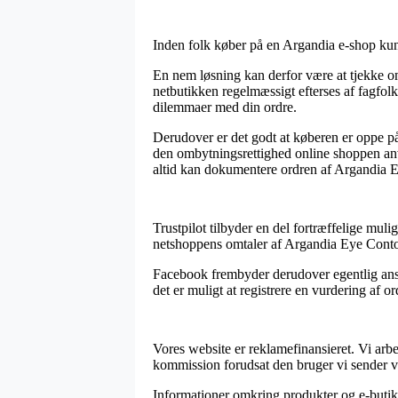
Inden folk køber på en Argandia e-shop kunne
En nem løsning kan derfor være at tjekke om
netbutikken regelmæssigt efterses af fagfol
dilemmaer med din ordre.
Derudover er det godt at køberen er oppe 
den ombytningsrettighed online shoppen anven
altid kan dokumentere ordren af Argandia E
Trustpilot tilbyder en del fortræffelige muli
netshoppens omtaler af Argandia Eye Conto
Facebook frembyder derudover egentlig anstæn
det er muligt at registrere en vurdering af or
Vores website er reklamefinansieret. Vi arb
kommission forudsat den bruger vi sender vi
Informationer omkring produkter og e-butikke