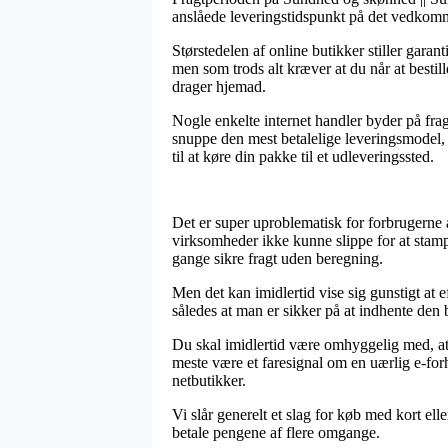
anslåede leveringstidspunkt på det vedkom
Størstedelen af online butikker stiller ga
men som trods alt kræver at du når at bestill
drager hjemad.
Nogle enkelte internet handler byder på frag
snuppe den mest betalelige leveringsmodel,
til at køre din pakke til et udleveringssted.
Det er super uproblematisk for forbrugerne at
virksomheder ikke kunne slippe for at stamp
gange sikre fragt uden beregning.
Men det kan imidlertid vise sig gunstigt at
således at man er sikker på at indhente den bi
Du skal imidlertid være omhyggelig med, at i
meste være et faresignal om en uærlig e-for
netbutikker.
Vi slår generelt et slag for køb med kort ell
betale pengene af flere omgange.