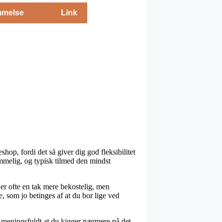
melse
Link
eshop, fordi det så giver dig god fleksibilitet
ommelig, og typisk tilmed den mindst
 er ofte en tak mere bekostelig, men
 som jo betinges af at du bor lige ved
o meningsfuldt at du kigger nærmere på det