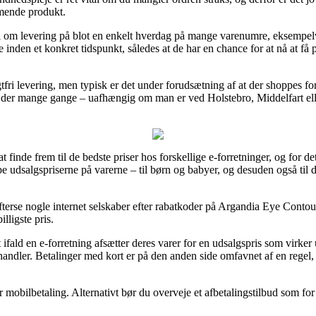
mende produkt.
ranti om levering på blot en enkelt hverdag på mange varenumre, eksemp
e inden et konkret tidspunkt, således at de har en chance for at nå at få
tfri levering, men typisk er det under forudsætning af at der shoppes fo
 der mange gange – uafhængig om man er ved Holstebro, Middelfart eller
 finde frem til de bedste priser hos forskellige e-forretninger, og for de
e udsalgspriserne på varerne – til børn og babyer, og desuden også til
 efterse nogle internet selskaber efter rabatkoder på Argandia Eye Cont
lligste pris.
fald en e-forretning afsætter deres varer for en udsalgspris som virker
handler. Betalinger med kort er på den anden side omfavnet af en regel,
er mobilbetaling. Alternativt bør du overveje et afbetalingstilbud som fo