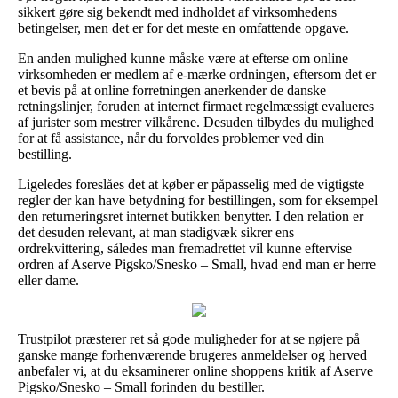
sikkert gøre sig bekendt med indholdet af virksomhedens
betingelser, men det er for det meste en omfattende opgave.
En anden mulighed kunne måske være at efterse om online
virksomheden er medlem af e-mærke ordningen, eftersom det er
et bevis på at online forretningen anerkender de danske
retningslinjer, foruden at internet firmaet regelmæssigt evalueres
af jurister som mestrer vilkårene. Desuden tilbydes du mulighed
for at få assistance, når du forvoldes problemer ved din
bestilling.
Ligeledes foreslåes det at køber er påpasselig med de vigtigste
regler der kan have betydning for bestillingen, som for eksempel
den returneringsret internet butikken benytter. I den relation er
det desuden relevant, at man stadigvæk sikrer ens
ordrekvittering, således man fremadrettet vil kunne eftervise
ordren af Aserve Pigsko/Snesko – Small, hvad end man er herre
eller dame.
Trustpilot præsterer ret så gode muligheder for at se nøjere på
ganske mange forhenværende brugeres anmeldelser og herved
anbefaler vi, at du eksaminerer online shoppens kritik af Aserve
Pigsko/Snesko – Small forinden du bestiller.