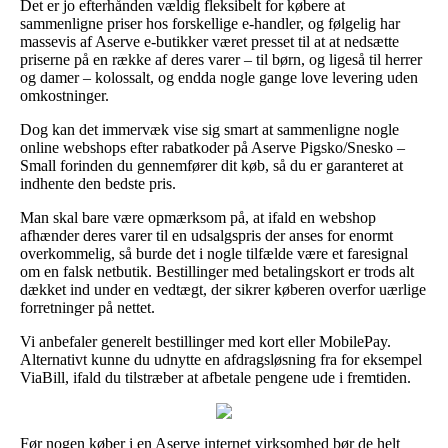
Det er jo efterhånden vældig fleksibelt for købere at
sammenligne priser hos forskellige e-handler, og følgelig har
massevis af Aserve e-butikker været presset til at at nedsætte
priserne på en række af deres varer – til børn, og ligeså til herrer
og damer – kolossalt, og endda nogle gange love levering uden
omkostninger.
Dog kan det immervæk vise sig smart at sammenligne nogle
online webshops efter rabatkoder på Aserve Pigsko/Snesko –
Small forinden du gennemfører dit køb, så du er garanteret at
indhente den bedste pris.
Man skal bare være opmærksom på, at ifald en webshop
afhænder deres varer til en udsalgspris der anses for enormt
overkommelig, så burde det i nogle tilfælde være et faresignal
om en falsk netbutik. Bestillinger med betalingskort er trods alt
dækket ind under en vedtægt, der sikrer køberen overfor uærlige
forretninger på nettet.
Vi anbefaler generelt bestillinger med kort eller MobilePay.
Alternativt kunne du udnytte en afdragsløsning fra for eksempel
ViaBill, ifald du tilstræber at afbetale pengene ude i fremtiden.
Før nogen køber i en Aserve internet virksomhed bør de helt