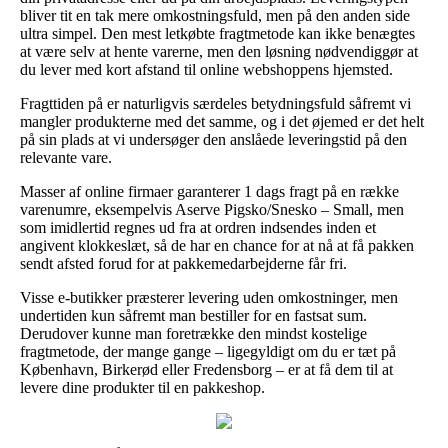
bliver tit en tak mere omkostningsfuld, men på den anden side
ultra simpel. Den mest letkøbte fragtmetode kan ikke benægtes
at være selv at hente varerne, men den løsning nødvendiggør at
du lever med kort afstand til online webshoppens hjemsted.
Fragttiden på er naturligvis særdeles betydningsfuld såfremt vi
mangler produkterne med det samme, og i det øjemed er det helt
på sin plads at vi undersøger den anslåede leveringstid på den
relevante vare.
Masser af online firmaer garanterer 1 dags fragt på en række
varenumre, eksempelvis Aserve Pigsko/Snesko – Small, men
som imidlertid regnes ud fra at ordren indsendes inden et
angivent klokkeslæt, så de har en chance for at nå at få pakken
sendt afsted forud for at pakkemedarbejderne får fri.
Visse e-butikker præsterer levering uden omkostninger, men
undertiden kun såfremt man bestiller for en fastsat sum.
Derudover kunne man foretrække den mindst kostelige
fragtmetode, der mange gange – ligegyldigt om du er tæt på
København, Birkerød eller Fredensborg – er at få dem til at
levere dine produkter til en pakkeshop.