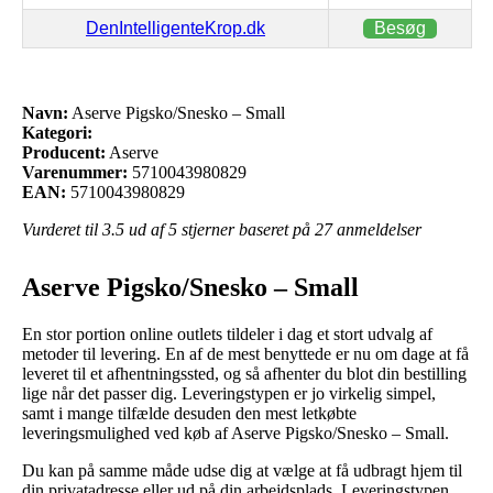
DenIntelligenteKrop.dk
Besøg
Navn:
Aserve Pigsko/Snesko – Small
Kategori:
Producent:
Aserve
Varenummer:
5710043980829
EAN:
5710043980829
Vurderet til
3.5
ud af 5 stjerner baseret på
27
anmeldelser
Aserve Pigsko/Snesko – Small
En stor portion online outlets tildeler i dag et stort udvalg af
metoder til levering. En af de mest benyttede er nu om dage at få
leveret til et afhentningssted, og så afhenter du blot din bestilling
lige når det passer dig. Leveringstypen er jo virkelig simpel,
samt i mange tilfælde desuden den mest letkøbte
leveringsmulighed ved køb af Aserve Pigsko/Snesko – Small.
Du kan på samme måde udse dig at vælge at få udbragt hjem til
din privatadresse eller ud på din arbejdsplads. Leveringstypen