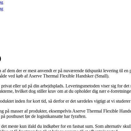
øg
øg
)
 En af dem der er mest anvendt er på nuværende tidspunkt levering til en
gsmåde ved køb af Aserve Thermal Flexible Handsker (Small).
privat eller ud på din arbejdsplads. Leveringsmetoden viser sig for det 
dukterne, hvilket dog stiller krav om at du opholder dig nær e-forretning
oduktet inden for kort tid, så derfor er det særdeles vigtigt at vi stud
ring på masser af produkter, eksempelvis Aserve Thermal Flexible Handsk
 på posthuset før de logistikansatte har fyraften.
det meste kun ifald du indkøber for en fastsat sum. Som alternativ skull