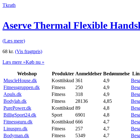
Tkrath
Aserve Thermal Flexible Hands
(Læs mere)
68
kr.
(Vis fragtpris)
Læs mere »
Køb nu »
Webshop
Produkter
Anmeldelser
Bedømmelse
Lin
MuscleHouse.dk
Kosttilskud
361
4,9
Bes
Fitnessgruppen.dk
Fitness
250
4,9
Bes
Apuls.dk
Fitness
318
4,9
Bes
Bodylab.dk
Fitness
28136
4,85
Bes
PurePower.dk
Kosttilskud
89
4,8
Bes
BilligSport24.dk
Sport
6901
4,8
Bes
Fitnessguru.dk
Kosttilskud
666
4,7
Bes
Linuspro.dk
Fitness
257
4,7
Bes
Bodyman.dk
Fitness
5349
4,7
Bes