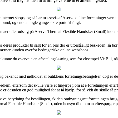
live at få fragtmanden til at bringe varerne til et afhentningssted.
e internet shops, og så har massevis af Aserve online forretninger været pr
i bund, og endda nogle gange sikre portofri fragt.
firmaer efter udsalg på Aserve Thermal Flexible Handsker (Small) inden 
r deres produkter til salg for en pris der er uforståeligt beskeden, så 
t værner kunden overfor bedrageriske online webshops.
ivt kunne du overveje en afbetalingsløsning som for eksempel ViaBill, n
ig bekendt med indholdet af butikkens forretningsbetingelser, dog er d
lem, eftersom det skulle være et fingerpeg om at e-forretningen efterfølg
 er desuden en god mulighed for at få hjælp, for så vidt du skulle få p
n have betydning for bestillingen, fx den ombytningsret forretningen br
mal Flexible Handsker (Small), uden hensyn til om man efterspørger pro