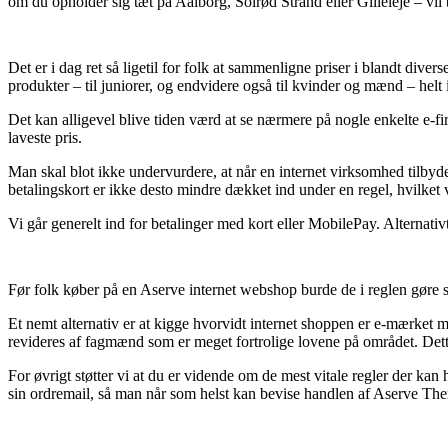
om du opholder sig tæt på Aalborg, Solrød Strand eller Gilleleje – vil b
Det er i dag ret så ligetil for folk at sammenligne priser i blandt divers
produkter – til juniorer, og endvidere også til kvinder og mænd – helt 
Det kan alligevel blive tiden værd at se nærmere på nogle enkelte e-
laveste pris.
Man skal blot ikke undervurdere, at når en internet virksomhed tilbyde
betalingskort er ikke desto mindre dækket ind under en regel, hvilke
Vi går generelt ind for betalinger med kort eller MobilePay. Alternat
Før folk køber på en Aserve internet webshop burde de i reglen gøre s
Et nemt alternativ er at kigge hvorvidt internet shoppen er e-mærket med
revideres af fagmænd som er meget fortrolige lovene på området. Dette
For øvrigt støtter vi at du er vidende om de mest vitale regler der ka
sin ordremail, så man når som helst kan bevise handlen af Aserve Ther