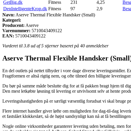
GetBig.dk
Fitness
231
4,25
Bes
DenIntelligenteKrop.dk
Fitness
97
2,9
Bes
Navn:
Aserve Thermal Flexible Handsker (Small)
Kategori:
Producent:
Aserve
Varenummer:
5710043409122
EAN:
5710043409122
Vurderet til
3.8
ud af 5 stjerner baseret på
40
anmeldelser
Aserve Thermal Flexible Handsker (Small
En del outlets på nettet tilbyder i vore dage diverse leveringsmidler.
Fragtformen er altså rigtig nem, og ofte tilmed den billigste leverin
Du bør på samme måde beslutte dig for at få pakken bragt hjem til dig 
Den mest letkøbte løsning til levering er utvivlsomt selv at hente pro
Leveringshastigheden på er særligt væsentlig forudsat vi skal bruge pr
Flere internet handler giver løfte om muligheden for dag-til-dag leve
et fastslået klokkeslæt, så de højst sandsynligt kan nå at få bestillingen
Nogle online virksomheder garanterer levering uden betaling, men for 