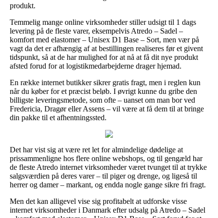
produkt.
Temmelig mange online virksomheder stiller udsigt til 1 dags
levering på de fleste varer, eksempelvis Atredo – Sadel –
komfort med elastomer – Unisex D1 Base – Sort, men vær på
vagt da det er afhængig af at bestillingen realiseres før et givent
tidspunkt, så at de har mulighed for at nå at få dit nye produkt
afsted forud for at logistikmedarbejderne drager hjemad.
En række internet butikker sikrer gratis fragt, men i reglen kun
når du køber for et præcist beløb. I øvrigt kunne du gribe den
billigste leveringsmetode, som ofte – uanset om man bor ved
Fredericia, Dragør eller Assens – vil være at få dem til at bringe
din pakke til et afhentningssted.
Det har vist sig at være ret let for almindelige dødelige at
prissammenligne hos flere online webshops, og til gengæld har
de fleste Atredo internet virksomheder været tvunget til at trykke
salgsværdien på deres varer – til piger og drenge, og ligeså til
herrer og damer – markant, og endda nogle gange sikre fri fragt.
Men det kan alligevel vise sig profitabelt at udforske visse
internet virksomheder i Danmark efter udsalg på Atredo – Sadel