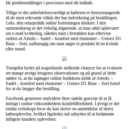
får problemstillinger i processen med dit indkøb.
Tillige er det anbefalelsesværdigt at køberen er hensynstagende
til de mest relevante vilkår der har indvirkning på bestillingen,
f.eks. den returpolitik online forretningen tilsikrer. I den
sammenhæng er det virkelig afgørende, at man altid opbevarer
sin e-mail kvittering, således man i fremtiden kan eftervise
ordren af Atredo – Sadel – komfort med elastomer – Unisex D1
Base – Sort, uafhængig om man søger et produkt til en kvinde
eller mand.
Trustpilot byder på nogenlunde strålende chancer for at evaluere
ret mange øvrige brugeres observationer og på grund af dette
støtter vi, at du iagttager online butikkens kritik af Atredo –
Sadel – komfort med elastomer – Unisex D1 Base – Sort forud
for at du lægger din bestilling.
Facebook genererer endvidere flere stabile genveje til at få
indsigt i online virksomhedens kundetilfredshed. I øvrigt er der
endda webshops hvor du kan skrive en anmeldelse af deres
købsoplevelse, hvilket ligeledes må udnyttes til at bedømme
tidligere kunders oplevelser.