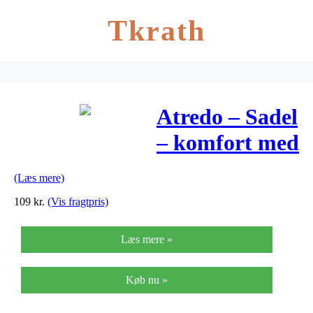
Tkrath
Atredo – Sadel
– komfort med
elastomer –
(Læs mere)
Unisex D1
109
kr.
(Vis fragtpris)
Base – Sort
Læs mere »
Køb nu »