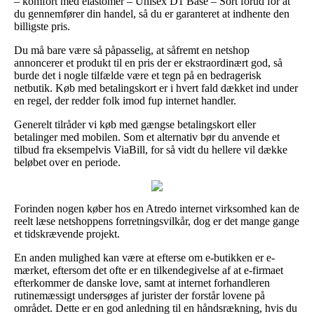
– komfort med elastomer – Unisex D1 Base – Sort forud for at
du gennemfører din handel, så du er garanteret at indhente den
billigste pris.
Du må bare være så påpasselig, at såfremt en netshop
annoncerer et produkt til en pris der er ekstraordinært god, så
burde det i nogle tilfælde være et tegn på en bedragerisk
netbutik. Køb med betalingskort er i hvert fald dækket ind under
en regel, der redder folk imod fup internet handler.
Generelt tilråder vi køb med gængse betalingskort eller
betalinger med mobilen. Som et alternativ bør du anvende et
tilbud fra eksempelvis ViaBill, for så vidt du hellere vil dække
beløbet over en periode.
Forinden nogen køber hos en Atredo internet virksomhed kan de
reelt læse netshoppens forretningsvilkår, dog er det mange gange
et tidskrævende projekt.
En anden mulighed kan være at efterse om e-butikken er e-
mærket, eftersom det ofte er en tilkendegivelse af at e-firmaet
efterkommer de danske love, samt at internet forhandleren
rutinemæssigt undersøges af jurister der forstår lovene på
området. Dette er en god anledning til en håndsrækning, hvis du