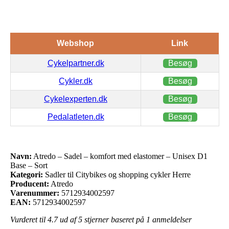
Webshop
Link
Cykelpartner.dk
Besøg
Cykler.dk
Besøg
Cykelexperten.dk
Besøg
Pedalatleten.dk
Besøg
Navn:
Atredo – Sadel – komfort med elastomer – Unisex D1
Base – Sort
Kategori:
Sadler til Citybikes og shopping cykler Herre
Producent:
Atredo
Varenummer:
5712934002597
EAN:
5712934002597
Vurderet til
4.7
ud af 5 stjerner baseret på
1
anmeldelser