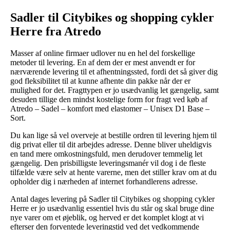
Sadler til Citybikes og shopping cykler
Herre fra Atredo
Masser af online firmaer udlover nu en hel del forskellige
metoder til levering. En af dem der er mest anvendt er for
nærværende levering til et afhentningssted, fordi det så giver dig
god fleksibilitet til at kunne afhente din pakke når der er
mulighed for det. Fragttypen er jo usædvanlig let gængelig, samt
desuden tillige den mindst kostelige form for fragt ved køb af
Atredo – Sadel – komfort med elastomer – Unisex D1 Base –
Sort.
Du kan lige så vel overveje at bestille ordren til levering hjem til
dig privat eller til dit arbejdes adresse. Denne bliver uheldigvis
en tand mere omkostningsfuld, men derudover temmelig let
gængelig. Den prisbilligste leveringsmanér vil dog i de fleste
tilfælde være selv at hente varerne, men det stiller krav om at du
opholder dig i nærheden af internet forhandlerens adresse.
Antal dages levering på Sadler til Citybikes og shopping cykler
Herre er jo usædvanlig essentiel hvis du står og skal bruge dine
nye varer om et øjeblik, og herved er det komplet klogt at vi
efterser den forventede leveringstid ved det vedkommende