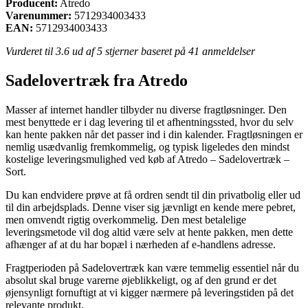
Producent:
Atredo
Varenummer:
5712934003433
EAN:
5712934003433
Vurderet til
3.6
ud af 5 stjerner baseret på
41
anmeldelser
Sadelovertræk fra Atredo
Masser af internet handler tilbyder nu diverse fragtløsninger. Den
mest benyttede er i dag levering til et afhentningssted, hvor du selv
kan hente pakken når det passer ind i din kalender. Fragtløsningen er
nemlig usædvanlig fremkommelig, og typisk ligeledes den mindst
kostelige leveringsmulighed ved køb af Atredo – Sadelovertræk –
Sort.
Du kan endvidere prøve at få ordren sendt til din privatbolig eller ud
til din arbejdsplads. Denne viser sig jævnligt en kende mere pebret,
men omvendt rigtig overkommelig. Den mest betalelige
leveringsmetode vil dog altid være selv at hente pakken, men dette
afhænger af at du har bopæl i nærheden af e-handlens adresse.
Fragtperioden på Sadelovertræk kan være temmelig essentiel når du
absolut skal bruge varerne øjeblikkeligt, og af den grund er det
øjensynligt fornuftigt at vi kigger nærmere på leveringstiden på det
relevante produkt.