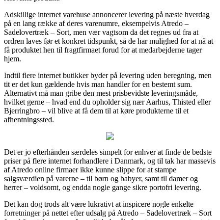
Adskillige internet varehuse annoncerer levering på næste hverdag
på en lang række af deres varenumre, eksempelvis Atredo –
Sadelovertræk – Sort, men vær vagtsom da det regnes ud fra at
ordren laves før et konkret tidspunkt, så de har mulighed for at nå at
få produktet hen til fragtfirmaet forud for at medarbejderne tager
hjem.
Indtil flere internet butikker byder på levering uden beregning, men
tit er det kun gældende hvis man handler for en bestemt sum.
Alternativt må man gribe den mest prisbevidste leveringsmåde,
hvilket gerne – hvad end du opholder sig nær Aarhus, Thisted eller
Bjerringbro – vil blive at få dem til at køre produkterne til et
afhentningssted.
Det er jo efterhånden særdeles simpelt for enhver at finde de bedste
priser på flere internet forhandlere i Danmark, og til tak har massevis
af Atredo online firmaer ikke kunne slippe for at stampe
salgsværdien på varerne – til børn og babyer, samt til damer og
herrer – voldsomt, og endda nogle gange sikre portofri levering.
Det kan dog trods alt være lukrativt at inspicere nogle enkelte
forretninger på nettet efter udsalg på Atredo – Sadelovertræk – Sort