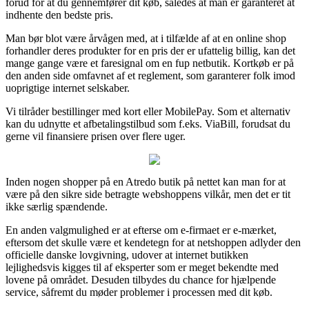
forud for at du gennemfører dit køb, således at man er garanteret at
indhente den bedste pris.
Man bør blot være årvågen med, at i tilfælde af at en online shop
forhandler deres produkter for en pris der er ufattelig billig, kan det
mange gange være et faresignal om en fup netbutik. Kortkøb er på
den anden side omfavnet af et reglement, som garanterer folk imod
uoprigtige internet selskaber.
Vi tilråder bestillinger med kort eller MobilePay. Som et alternativ
kan du udnytte et afbetalingstilbud som f.eks. ViaBill, forudsat du
gerne vil finansiere prisen over flere uger.
Inden nogen shopper på en Atredo butik på nettet kan man for at
være på den sikre side betragte webshoppens vilkår, men det er tit
ikke særlig spændende.
En anden valgmulighed er at efterse om e-firmaet er e-mærket,
eftersom det skulle være et kendetegn for at netshoppen adlyder den
officielle danske lovgivning, udover at internet butikken
lejlighedsvis kigges til af eksperter som er meget bekendte med
lovene på området. Desuden tilbydes du chance for hjælpende
service, såfremt du møder problemer i processen med dit køb.