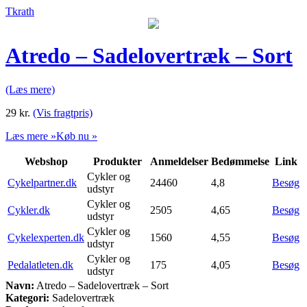
Tkrath
Atredo – Sadelovertræk – Sort
(Læs mere)
29
kr.
(Vis fragtpris)
Læs mere »
Køb nu »
Webshop
Produkter
Anmeldelser
Bedømmelse
Link
Cykler og
Cykelpartner.dk
24460
4,8
Besøg
udstyr
Cykler og
Cykler.dk
2505
4,65
Besøg
udstyr
Cykler og
Cykelexperten.dk
1560
4,55
Besøg
udstyr
Cykler og
Pedalatleten.dk
175
4,05
Besøg
udstyr
Navn:
Atredo – Sadelovertræk – Sort
Kategori:
Sadelovertræk