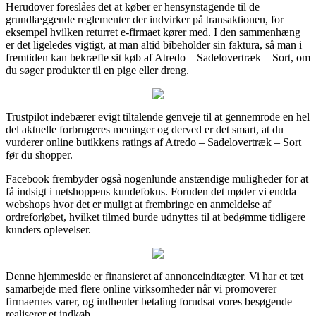
Herudover foreslåes det at køber er hensynstagende til de
grundlæggende reglementer der indvirker på transaktionen, for
eksempel hvilken returret e-firmaet kører med. I den sammenhæng
er det ligeledes vigtigt, at man altid bibeholder sin faktura, så man i
fremtiden kan bekræfte sit køb af Atredo – Sadelovertræk – Sort, om
du søger produkter til en pige eller dreng.
Trustpilot indebærer evigt tiltalende genveje til at gennemrode en hel
del aktuelle forbrugeres meninger og derved er det smart, at du
vurderer online butikkens ratings af Atredo – Sadelovertræk – Sort
før du shopper.
Facebook frembyder også nogenlunde anstændige muligheder for at
få indsigt i netshoppens kundefokus. Foruden det møder vi endda
webshops hvor det er muligt at frembringe en anmeldelse af
ordreforløbet, hvilket tilmed burde udnyttes til at bedømme tidligere
kunders oplevelser.
Denne hjemmeside er finansieret af annonceindtægter. Vi har et tæt
samarbejde med flere online virksomheder når vi promoverer
firmaernes varer, og indhenter betaling forudsat vores besøgende
realiserer et indkøb.