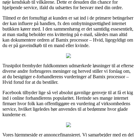
nøje kendskab til vilkårene. Dette er desuden din chance for
hjælpende service, ifald du udsættes for besvær med din ordre.
Tilmed er det fornuftigt at kunden er sat ind i de primære betingelser
der kan influere på handlen, fx den ombytningsrettighed internet
butikken kører med. I den sammenhæng er det samtidig essesentielt,
at man stadig beholder ens kvittering på e-mail, således man altid
kan dokumentere ordren af Bamix processor – Hvid, ligegyldigt om
du er på gaveindkøb til en mand eller kvinde.
Trustpilot frembyder fuldkommen udmærkede løsninger til at efterse
diverse andre forbrugeres meninger og herved stiller vi forslag om,
at du besigtiger e-forhandlerens vurderinger af Bamix processor –
Hvid forud for at du bestiller.
Facebook tilbyder lige så vel absolut gavnlige genveje til at få et kig
ind i online forhandlerens popularitet. Herinde ses mange internet
firmaer hvor folk kan offentliggøre en vurdering af virksomhedens
service, hvilket ligeledes bør anvendes til at bedømme hvor glade
kunderne er.
Vores hjemmeside er annoncefinansieret. Vi samarbejder med en del