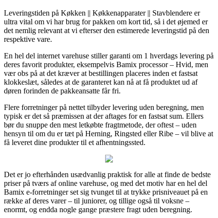
Leveringstiden på Køkken || Køkkenapparater || Stavblendere er
ultra vital om vi har brug for pakken om kort tid, så i det øjemed er
det nemlig relevant at vi efterser den estimerede leveringstid på den
respektive vare.
En hel del internet varehuse stiller garanti om 1 hverdags levering på
deres favorit produkter, eksempelvis Bamix processor – Hvid, men
vær obs på at det kræver at bestillingen placeres inden et fastsat
klokkeslæt, således at de garanteret kan nå at få produktet ud af
døren forinden de pakkeansatte får fri.
Flere forretninger på nettet tilbyder levering uden beregning, men
typisk er det så præmissen at der aftages for en fastsat sum. Ellers
bør du snuppe den mest letkøbte fragtmetode, der oftest – uden
hensyn til om du er tæt på Herning, Ringsted eller Ribe – vil blive at
få leveret dine produkter til et afhentningssted.
Det er jo efterhånden usædvanlig praktisk for alle at finde de bedste
priser på tværs af online varehuse, og med det motiv har en hel del
Bamix e-forretninger set sig tvunget til at trykke prisniveauet på en
række af deres varer – til juniorer, og tillige også til voksne –
enormt, og endda nogle gange præstere fragt uden beregning.