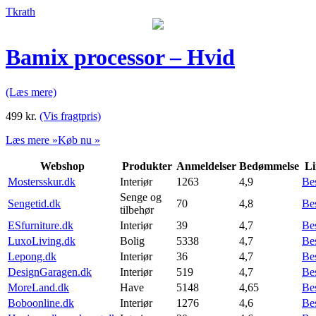
Tkrath
Bamix processor – Hvid
(Læs mere)
499
kr.
(Vis fragtpris)
Læs mere »
Køb nu »
Webshop
Produkter
Anmeldelser
Bedømmelse
Li
Mostersskur.dk
Interiør
1263
4,9
Be
Senge og
Sengetid.dk
70
4,8
Be
tilbehør
ESfurniture.dk
Interiør
39
4,7
Be
LuxoLiving.dk
Bolig
5338
4,7
Be
Lepong.dk
Interiør
36
4,7
Be
DesignGaragen.dk
Interiør
519
4,7
Be
MoreLand.dk
Have
5148
4,65
Be
Boboonline.dk
Interiør
1276
4,6
Be