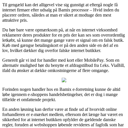
Til gengæld kan det alligevel vise sig gunstigt at eftergå nogle få
internet firmaer efter udsalg på Bamix processor – Hvid inden du
placerer ordren, således at man er sikret at modtage den mest
attraktive pris.
Du bør bare være opmærksom på, at når en internet virksomhed
reklamerer deres produkter for en pris der kan ses som overordentlig
letkøbt, så kunne det mange gange være et signal om en falsk butik.
Køb med gængse betalingskort er på den anden side en del af en
lov, hvilket dækker dig overfor falske internet butikker.
Generelt går vi ind for handler med kort eller MobilePay. Som en
alternativ mulighed bør du benytte et afdragstilbud fra f.eks. ViaBill,
ifald du ønsker at dække omkostningerne af flere omgange.
Forinden nogen handler hos en Bamix e-forretning kunne de altid
løbe igennem e-shoppens handelsbetingelser, det er dog i mange
tilfælde et omfattende projekt.
En anden løsning kan derfor være at finde ud af hvorvidt online
forhandleren er e-mærket medlem, eftersom det længe har været en
sikkerhed for at internet butikken opfylder de gældende danske
regler, foruden at webshoppen løbende revideres af fagfolk som har