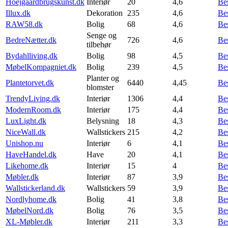
Hoejgaardbrugskunst.dk
Interiør
20
4,6
Be
Illux.dk
Dekoration
235
4,6
Be
RAW58.dk
Bolig
68
4,6
Be
Senge og
BedreNætter.dk
726
4,6
Be
tilbehør
Bydahlliving.dk
Bolig
98
4,5
Be
MøbelKompagniet.dk
Bolig
239
4,5
Be
Planter og
Plantetorvet.dk
6440
4,45
Be
blomster
TrendyLiving.dk
Interiør
1306
4,4
Be
ModernRoom.dk
Interiør
175
4,4
Be
LuxLight.dk
Belysning
18
4,3
Be
NiceWall.dk
Wallstickers
215
4,2
Be
Unishop.nu
Interiør
6
4,1
Be
HaveHandel.dk
Have
20
4,1
Be
Likehome.dk
Interiør
15
4
Be
Møbler.dk
Interiør
87
3,9
Be
Wallstickerland.dk
Wallstickers
59
3,9
Be
Nordlyhome.dk
Bolig
41
3,8
Be
MøbelNord.dk
Bolig
76
3,5
Be
XL-Møbler.dk
Interiør
211
3,3
Be