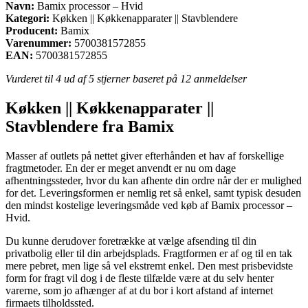
Navn:
Bamix processor – Hvid
Kategori:
Køkken || Køkkenapparater || Stavblendere
Producent:
Bamix
Varenummer:
5700381572855
EAN:
5700381572855
Vurderet til
4
ud af 5 stjerner baseret på
12
anmeldelser
Køkken || Køkkenapparater ||
Stavblendere fra Bamix
Masser af outlets på nettet giver efterhånden et hav af forskellige
fragtmetoder. En der er meget anvendt er nu om dage
afhentningssteder, hvor du kan afhente din ordre når der er mulighed
for det. Leveringsformen er nemlig ret så enkel, samt typisk desuden
den mindst kostelige leveringsmåde ved køb af Bamix processor –
Hvid.
Du kunne derudover foretrække at vælge afsending til din
privatbolig eller til din arbejdsplads. Fragtformen er af og til en tak
mere pebret, men lige så vel ekstremt enkel. Den mest prisbevidste
form for fragt vil dog i de fleste tilfælde være at du selv henter
varerne, som jo afhænger af at du bor i kort afstand af internet
firmaets tilholdssted.