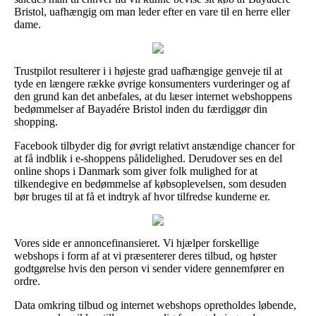
Bristol, uafhængig om man leder efter en vare til en herre eller
dame.
Trustpilot resulterer i i højeste grad uafhængige genveje til at
tyde en længere række øvrige konsumenters vurderinger og af
den grund kan det anbefales, at du læser internet webshoppens
bedømmelser af Bayadére Bristol inden du færdiggør din
shopping.
Facebook tilbyder dig for øvrigt relativt anstændige chancer for
at få indblik i e-shoppens pålidelighed. Derudover ses en del
online shops i Danmark som giver folk mulighed for at
tilkendegive en bedømmelse af købsoplevelsen, som desuden
bør bruges til at få et indtryk af hvor tilfredse kunderne er.
Vores side er annoncefinansieret. Vi hjælper forskellige
webshops i form af at vi præsenterer deres tilbud, og høster
godtgørelse hvis den person vi sender videre gennemfører en
ordre.
Data omkring tilbud og internet webshops opretholdes løbende,