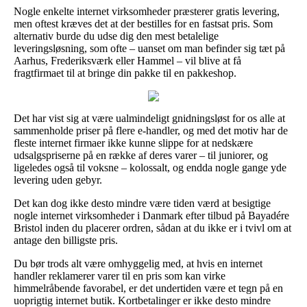
Nogle enkelte internet virksomheder præsterer gratis levering,
men oftest kræves det at der bestilles for en fastsat pris. Som
alternativ burde du udse dig den mest betalelige
leveringsløsning, som ofte – uanset om man befinder sig tæt på
Aarhus, Frederiksværk eller Hammel – vil blive at få
fragtfirmaet til at bringe din pakke til en pakkeshop.
Det har vist sig at være ualmindeligt gnidningsløst for os alle at
sammenholde priser på flere e-handler, og med det motiv har de
fleste internet firmaer ikke kunne slippe for at nedskære
udsalgspriserne på en række af deres varer – til juniorer, og
ligeledes også til voksne – kolossalt, og endda nogle gange yde
levering uden gebyr.
Det kan dog ikke desto mindre være tiden værd at besigtige
nogle internet virksomheder i Danmark efter tilbud på Bayadére
Bristol inden du placerer ordren, sådan at du ikke er i tvivl om at
antage den billigste pris.
Du bør trods alt være omhyggelig med, at hvis en internet
handler reklamerer varer til en pris som kan virke
himmelråbende favorabel, er det undertiden være et tegn på en
uoprigtig internet butik. Kortbetalinger er ikke desto mindre