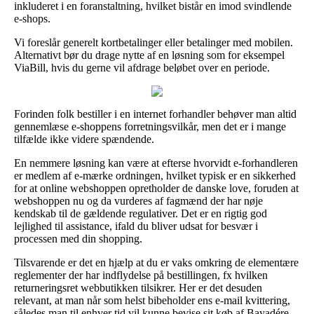
inkluderet i en foranstaltning, hvilket bistår en imod svindlende
e-shops.
Vi foreslår generelt kortbetalinger eller betalinger med mobilen.
Alternativt bør du drage nytte af en løsning som for eksempel
ViaBill, hvis du gerne vil afdrage beløbet over en periode.
Forinden folk bestiller i en internet forhandler behøver man altid
gennemlæse e-shoppens forretningsvilkår, men det er i mange
tilfælde ikke videre spændende.
En nemmere løsning kan være at efterse hvorvidt e-forhandleren
er medlem af e-mærke ordningen, hvilket typisk er en sikkerhed
for at online webshoppen opretholder de danske love, foruden at
webshoppen nu og da vurderes af fagmænd der har nøje
kendskab til de gældende regulativer. Det er en rigtig god
lejlighed til assistance, ifald du bliver udsat for besvær i
processen med din shopping.
Tilsvarende er det en hjælp at du er vaks omkring de elementære
reglementer der har indflydelse på bestillingen, fx hvilken
returneringsret webbutikken tilsikrer. Her er det desuden
relevant, at man når som helst bibeholder ens e-mail kvittering,
således man til enhver tid vil kunne bevise sit køb af Bayadére