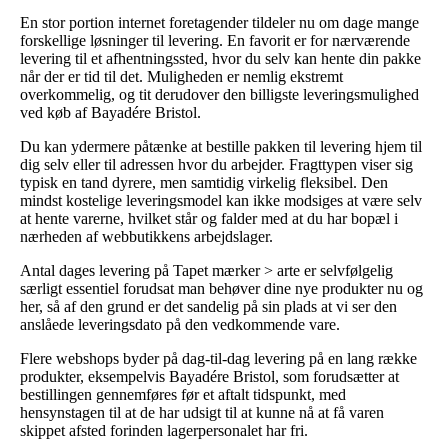
En stor portion internet foretagender tildeler nu om dage mange
forskellige løsninger til levering. En favorit er for nærværende
levering til et afhentningssted, hvor du selv kan hente din pakke
når der er tid til det. Muligheden er nemlig ekstremt
overkommelig, og tit derudover den billigste leveringsmulighed
ved køb af Bayadére Bristol.
Du kan ydermere påtænke at bestille pakken til levering hjem til
dig selv eller til adressen hvor du arbejder. Fragttypen viser sig
typisk en tand dyrere, men samtidig virkelig fleksibel. Den
mindst kostelige leveringsmodel kan ikke modsiges at være selv
at hente varerne, hvilket står og falder med at du har bopæl i
nærheden af webbutikkens arbejdslager.
Antal dages levering på Tapet mærker > arte er selvfølgelig
særligt essentiel forudsat man behøver dine nye produkter nu og
her, så af den grund er det sandelig på sin plads at vi ser den
anslåede leveringsdato på den vedkommende vare.
Flere webshops byder på dag-til-dag levering på en lang række
produkter, eksempelvis Bayadére Bristol, som forudsætter at
bestillingen gennemføres før et aftalt tidspunkt, med
hensynstagen til at de har udsigt til at kunne nå at få varen
skippet afsted forinden lagerpersonalet har fri.