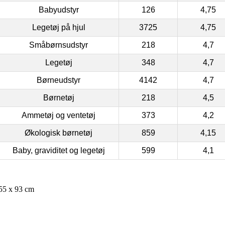
Babyudstyr
126
4,75
Legetøj på hjul
3725
4,75
Småbørnsudstyr
218
4,7
Legetøj
348
4,7
Børneudstyr
4142
4,7
Børnetøj
218
4,5
Ammetøj og ventetøj
373
4,2
Økologisk børnetøj
859
4,15
Baby, graviditet og legetøj
599
4,1
55 x 93 cm