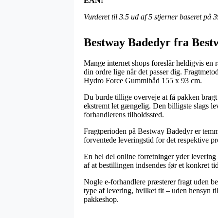
EAN:
Vurderet til
3.5
ud af 5 stjerner baseret på
3
Bestway Badedyr fra Best
Mange internet shops foreslår heldigvis en 
din ordre lige når det passer dig. Fragtmeto
Hydro Force Gummibåd 155 x 93 cm.
Du burde tillige overveje at få pakken bragt
ekstremt let gængelig. Den billigste slags le
forhandlerens tilholdssted.
Fragtperioden på Bestway Badedyr er temmel
forventede leveringstid for det respektive p
En hel del online forretninger yder lever
af at bestillingen indsendes før et konkret 
Nogle e-forhandlere præsterer fragt uden bet
type af levering, hvilket tit – uden hensyn 
pakkeshop.