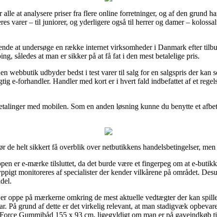
 alle at analysere priser fra flere online forretninger, og af den grund 
res varer – til juniorer, og yderligere også til herrer og damer – koloss
ringende at undersøge en række internet virksomheder i Danmark efter 
g, således at man er sikker på at få fat i den mest betalelige pris.
n webbutik udbyder bedst i test varer til salg for en salgspris der ka
gtig e-forhandler. Handler med kort er i hvert fald indbefattet af et rege
 betalinger med mobilen. Som en anden løsning kunne du benytte et afbeta
 de helt sikkert få overblik over netbutikkens handelsbetingelser, men 
oppen er e-mærke tilsluttet, da det burde være et fingerpeg om at e-but
ppigt monitoreres af specialister der kender vilkårene på området. Desud
del.
 er oppe på mærkerne omkring de mest aktuelle vedtægter der kan spill
ar. På grund af dette er det virkelig relevant, at man stadigvæk opbeva
Force Gummibåd 155 x 93 cm, ligegyldigt om man er på gaveindkøb til 