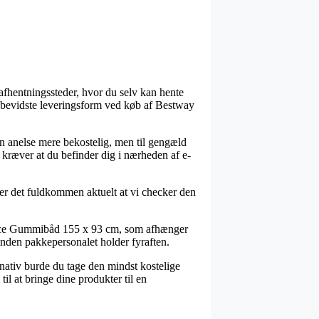
afhentningssteder, hvor du selv kan hente
risbevidste leveringsform ved køb af Bestway
 en anelse mere bekostelig, men til gengæld
e kræver at du befinder dig i nærheden af e-
er det fuldkommen aktuelt at vi checker den
Force Gummibåd 155 x 93 cm, som afhænger
rinden pakkepersonalet holder fyraften.
rnativ burde du tage den mindst kostelige
il at bringe dine produkter til en