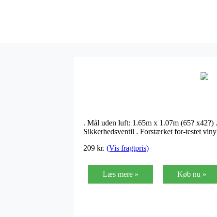
. Mål uden luft: 1.65m x 1.07m (65? x42?) .
Sikkerhedsventil . Forstærket for-testet vi
209
kr.
(Vis fragtpris)
Læs mere »
Køb nu »