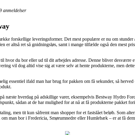
9
anmeldelser
way
række forskellige leveringsformer. Det mest populære er nu om stunder 
den er altså ret så gnidningsløs, samt i mange tilfælde også den mest p
 til hvor du bor eller ud til dit arbejdes adresse. Denne bliver desværre
vering vil dog altid vise sig at være selv at hente produkterne, men dett
ig essentiel ifald man har brug for pakken om få sekunder, så herved 
rodukt.
ing på næste hverdag på adskillige varer, eksempelvis Bestway Hydro 
tidspunkt, sådan at de har mulighed for at nå at få produkterne pakket fo
aling, men tit kun såfremt man shopper for et fastslået beløb. Som alte
til om man bor i Fredericia, Smørumnedre eller Humlebæk – er at få dem t