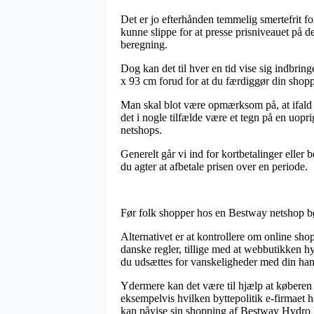
Det er jo efterhånden temmelig smertefrit for
kunne slippe for at presse prisniveauet på de
beregning.
Dog kan det til hver en tid vise sig indb
x 93 cm forud for at du færdiggør din shoppin
Man skal blot være opmærksom på, at ifald e
det i nogle tilfælde være et tegn på en uopri
netshops.
Generelt går vi ind for kortbetalinger eller
du agter at afbetale prisen over en periode.
Før folk shopper hos en Bestway netshop bør
Alternativet er at kontrollere om online sh
danske regler, tillige med at webbutikken hy
du udsættes for vanskeligheder med din han
Ydermere kan det være til hjælp at køberen
eksempelvis hvilken byttepolitik e-firmaet h
kan påvise sin shopping af Bestway Hydro 