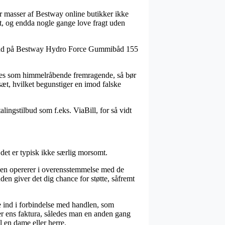
har masser af Bestway online butikker ikke
alt, og endda nogle gange love fragt uden
tilbud på Bestway Hydro Force Gummibåd 155
n ses som himmelråbende fremragende, så bør
lsæt, hvilket begunstiger en imod falske
lingstilbud som f.eks. ViaBill, for så vidt
det er typisk ikke særlig morsomt.
ikken opererer i overensstemmelse med de
en giver det dig chance for støtte, såfremt
e ind i forbindelse med handlen, som
rer ens faktura, således man en anden gang
en dame eller herre.