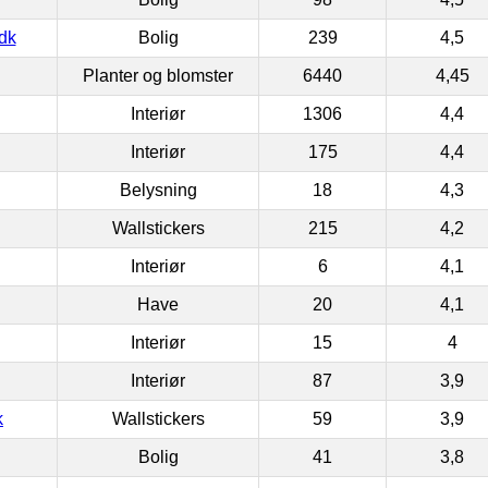
dk
Bolig
239
4,5
Planter og blomster
6440
4,45
Interiør
1306
4,4
Interiør
175
4,4
Belysning
18
4,3
Wallstickers
215
4,2
Interiør
6
4,1
Have
20
4,1
Interiør
15
4
Interiør
87
3,9
k
Wallstickers
59
3,9
Bolig
41
3,8