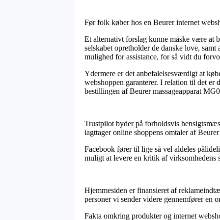
Før folk køber hos en Beurer internet websh
Et alternativt forslag kunne måske være at b
selskabet opretholder de danske love, samt
mulighed for assistance, for så vidt du forv
Ydermere er det anbefalelsesværdigt at køber
webshoppen garanterer. I relation til det e
bestillingen af Beurer massageapparat MG070
Trustpilot byder på forholdsvis hensigtsmæs
iagttager online shoppens omtaler af Beur
Facebook fører til lige så vel aldeles pålide
muligt at levere en kritik af virksomhedens 
Hjemmesiden er finansieret af reklameindtæg
personer vi sender videre gennemfører en o
Fakta omkring produkter og internet webshop