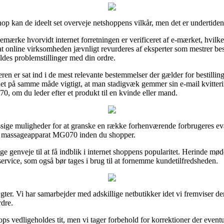
op kan de ideelt set overveje netshoppens vilkår, men det er undertiden
emærke hvorvidt internet forretningen er verificeret af e-mærket, hvilke
 at online virksomheden jævnligt revurderes af eksperter som mestrer b
oldes problemstillinger med din ordre.
en er sat ind i de mest relevante bestemmelser der gælder for bestillinge
r det på samme måde vigtigt, at man stadigvæk gemmer sin e-mail kvitter
, om du leder efter et produkt til en kvinde eller mand.
sige muligheder for at granske en række forhenværende forbrugeres eval
er massageapparat MG070 inden du shopper.
lige genveje til at få indblik i internet shoppens popularitet. Herinde m
service, som også bør tages i brug til at fornemme kundetilfredsheden.
ter. Vi har samarbejder med adskillige netbutikker idet vi fremviser de
rdre.
s vedligeholdes tit, men vi tager forbehold for korrektioner der eventue