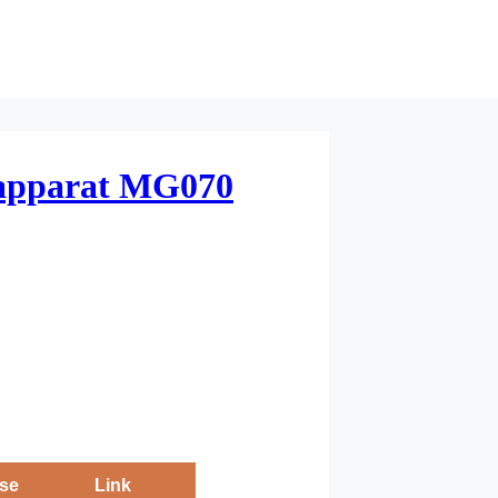
eapparat MG070
se
Link