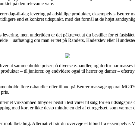
punktet på den relevante vare.
erer dag-til-dag levering på adskillige produkter, eksempelvis Beure
tidligere end et konkret tidspunkt, med det formål at de højst sandsynlig
levering, men undertiden er det påkrævet at du bestiller for et fastslåe
fælde – uafhængig om man er tæt på Randers, Haderslev eller Hundested – v
 enhver at sammenholde priser på diverse e-handler, og derfor har massevi
 produkter – til juniorer, og endvidere også til herrer og damer – eftert
ammenholde flere e-handler efter tilbud på Beurer massageapparat MG070
 pris.
ternet virksomhed tilbyder bedst i test varer til salg for en udsalgspris d
opping med kort er ikke desto mindre en del af et regelsæt, som værner
er mobilbetaling. Alternativt bør du overveje et tilbud fra eksempelvis Via