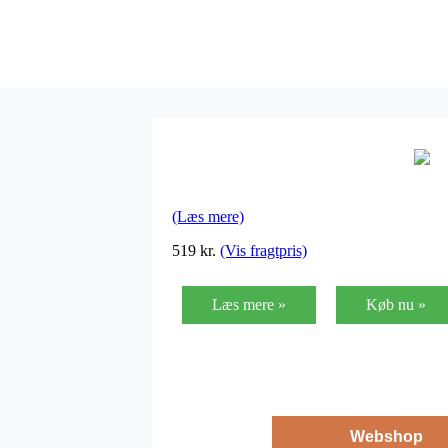
(Læs mere)
519
kr.
(Vis fragtpris)
Læs mere »
Køb nu »
Webshop