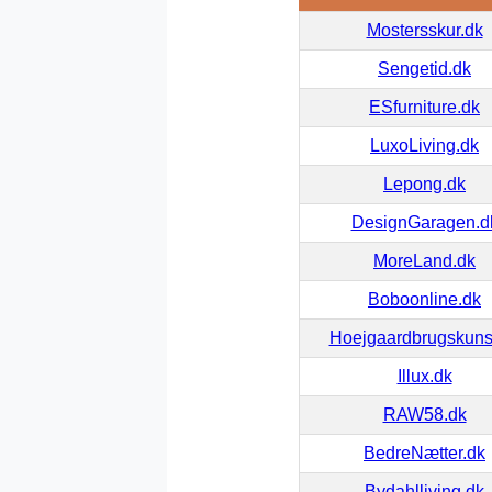
Mostersskur.dk
Sengetid.dk
ESfurniture.dk
LuxoLiving.dk
Lepong.dk
DesignGaragen.d
MoreLand.dk
Boboonline.dk
Hoejgaardbrugskuns
Illux.dk
RAW58.dk
BedreNætter.dk
Bydahlliving.dk