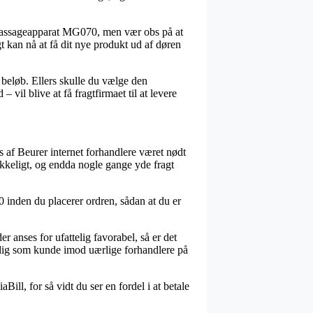
r massageapparat MG070, men vær obs på at
t kan nå at få dit nye produkt ud af døren
t beløb. Ellers skulle du vælge den
il blive at få fragtfirmaet til at levere
s af Beurer internet forhandlere været nødt
rykkeligt, og endda nogle gange yde fragt
 inden du placerer ordren, sådan at du er
er anses for ufattelig favorabel, så er det
 dig som kunde imod uærlige forhandlere på
Bill, for så vidt du ser en fordel i at betale