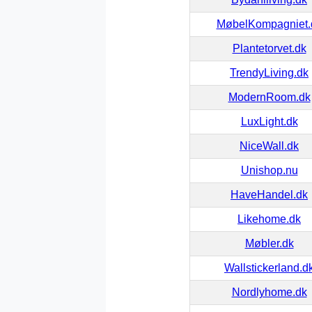
MøbelKompagniet.
Plantetorvet.dk
TrendyLiving.dk
ModernRoom.dk
LuxLight.dk
NiceWall.dk
Unishop.nu
HaveHandel.dk
Likehome.dk
Møbler.dk
Wallstickerland.d
Nordlyhome.dk