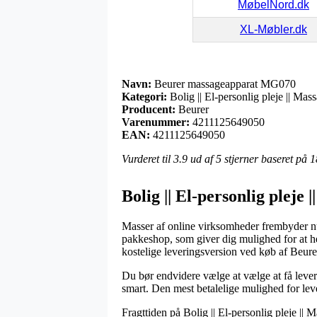
MøbelNord.dk
XL-Møbler.dk
Navn:
Beurer massageapparat MG070
Kategori:
Bolig || El-personlig pleje || Mas
Producent:
Beurer
Varenummer:
4211125649050
EAN:
4211125649050
Vurderet til
3.9
ud af 5 stjerner baseret på
1
Bolig || El-personlig pleje
Masser af online virksomheder frembyder nu 
pakkeshop, som giver dig mulighed for at hen
kostelige leveringsversion ved køb af Beu
Du bør endvidere vælge at vælge at få levere
smart. Den mest betalelige mulighed for lev
Fragttiden på Bolig || El-personlig pleje ||