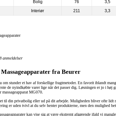
Bolig
76
3,5
Interiør
211
3,3
sageapparater
8
anmeldelser
 || Massageapparater fra Beurer
om stunder et hav af forskellige fragtmetoder. En favorit iblandt mange
te de nyindkøbte varer lige når det passer dig. Løsningen er jo i høj gr
rer massageapparat MG070.
t til din privatbolig eller ud på dit arbejde. Muligheden bliver ofte li
ering er uden tvivl at du selv henter produkterne, men den mulighed bet
 Massageapparater kan vise sig at være ekstremt afgørende ifald vi mangle