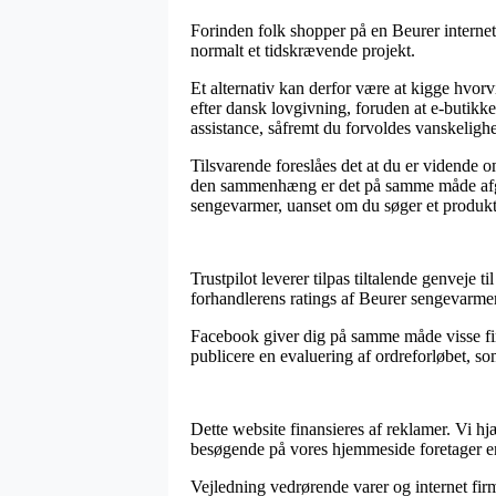
Forinden folk shopper på en Beurer interne
normalt et tidskrævende projekt.
Et alternativ kan derfor være at kigge hvor
efter dansk lovgivning, foruden at e-butikke
assistance, såfremt du forvoldes vanskeligh
Tilsvarende foreslåes det at du er vidende o
den sammenhæng er det på samme måde afgøre
sengevarmer, uanset om du søger et produkt 
Trustpilot leverer tilpas tiltalende genveje 
forhandlerens ratings af Beurer sengevarmer
Facebook giver dig på samme måde visse fine
publicere en evaluering af ordreforløbet, som
Dette website finansieres af reklamer. Vi hjæ
besøgende på vores hjemmeside foretager en
Vejledning vedrørende varer og internet firm