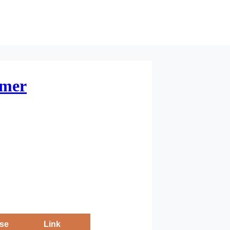
rmer
se
Link