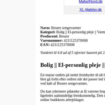
MøbelNord.dk
XL-Møbler.dk
Navn:
Beurer sengevarmer
Kategori:
Bolig || El-personlig pleje || Va
Producent:
Beurer
Varenummer:
4211125370008
EAN:
4211125370008
Vurderet til
4.8
ud af 5 stjerner baseret på
2
Bolig || El-personlig plej
En masse outlets på nettet frembyder til alt
blot gå forbi efter ordren når det passer in
ved køb af Beurer sengevarmer.
Du kan ydermere påtænke at få varerne bragt
ligeledes ualmindeligt fremkommelig. Den m
online butikkens arbejdslager.