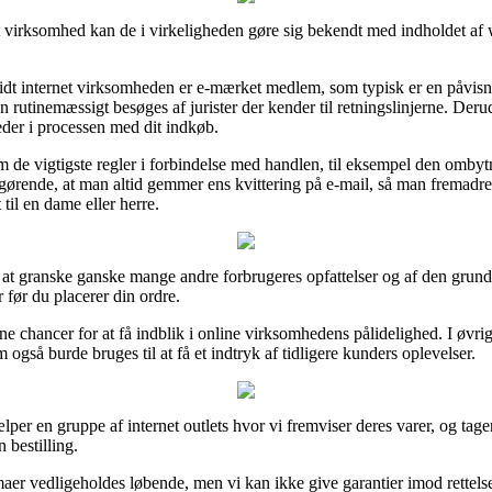
t virksomhed kan de i virkeligheden gøre sig bekendt med indholdet af 
vidt internet virksomheden er e-mærket medlem, som typisk er en påvisni
n rutinemæssigt besøges af jurister der kender til retningslinjerne. Deru
eder i processen med dit indkøb.
m de vigtigste regler i forbindelse med handlen, til eksempel den ombyt
nde, at man altid gemmer ens kvittering på e-mail, så man fremadrette
til en dame eller herre.
til at granske ganske mange andre forbrugeres opfattelser og af den grund 
 før du placerer din ordre.
 chancer for at få indblik i online virksomhedens pålidelighed. I øvri
 også burde bruges til at få et indtryk af tidligere kunders oplevelser.
lper en gruppe af internet outlets hvor vi fremviser deres varer, og tager
 bestilling.
aer vedligeholdes løbende, men vi kan ikke give garantier imod rettelse