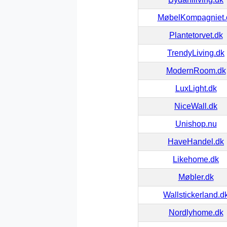
MøbelKompagniet.
Plantetorvet.dk
TrendyLiving.dk
ModernRoom.dk
LuxLight.dk
NiceWall.dk
Unishop.nu
HaveHandel.dk
Likehome.dk
Møbler.dk
Wallstickerland.d
Nordlyhome.dk