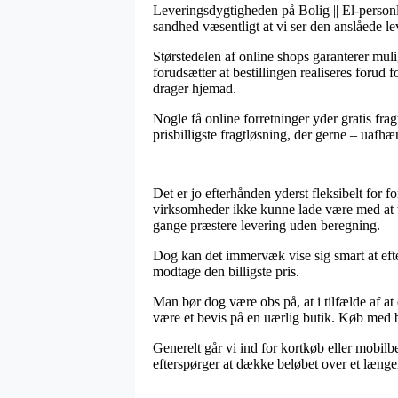
Leveringsdygtigheden på Bolig || El-personli
sandhed væsentligt at vi ser den anslåede le
Størstedelen af online shops garanterer mul
forudsætter at bestillingen realiseres forud 
drager hjemad.
Nogle få online forretninger yder gratis frag
prisbilligste fragtløsning, der gerne – uafh
Det er jo efterhånden yderst fleksibelt for fo
virksomheder ikke kunne lade være med at tv
gange præstere levering uden beregning.
Dog kan det immervæk vise sig smart at efter
modtage den billigste pris.
Man bør dog være obs på, at i tilfælde af a
være et bevis på en uærlig butik. Køb med b
Generelt går vi ind for kortkøb eller mobil
efterspørger at dække beløbet over et længe