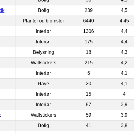
dk
Bolig
239
4,5
Planter og blomster
6440
4,45
Interiør
1306
4,4
Interiør
175
4,4
Belysning
18
4,3
Wallstickers
215
4,2
Interiør
6
4,1
Have
20
4,1
Interiør
15
4
Interiør
87
3,9
k
Wallstickers
59
3,9
Bolig
41
3,8