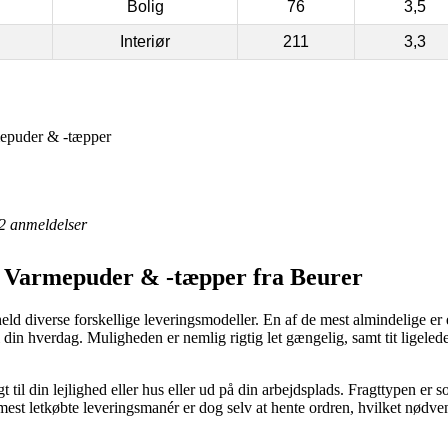
Bolig
76
3,5
Interiør
211
3,3
rmepuder & -tæpper
2
anmeldelser
e || Varmepuder & -tæpper fra Beurer
 held diverse forskellige leveringsmodeller. En af de mest almindelige 
d i din hverdag. Muligheden er nemlig rigtig let gængelig, samt tit ligel
 til din lejlighed eller hus eller ud på din arbejdsplads. Fragttypen er
est letkøbte leveringsmanér er dog selv at hente ordren, hvilket nødve