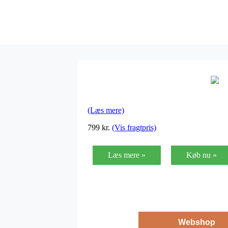
(Læs mere)
799
kr.
(Vis fragtpris)
Læs mere »
Køb nu »
Webshop