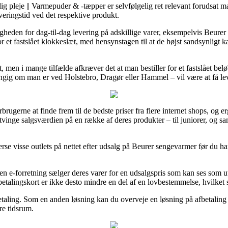
g pleje || Varmepuder & -tæpper er selvfølgelig ret relevant forudsat ma
veringstid ved det respektive produkt.
igheden for dag-til-dag levering på adskillige varer, eksempelvis Beure
for et fastslået klokkeslæt, med hensynstagen til at de højst sandsynligt k
t, men i mange tilfælde afkræver det at man bestiller for et fastslået be
ængig om man er ved Holstebro, Dragør eller Hammel – vil være at få leve
rbrugerne at finde frem til de bedste priser fra flere internet shops, og e
inge salgsværdien på en række af deres produkter – til juniorer, og sam
se visse outlets på nettet efter udsalg på Beurer sengevarmer før du han
t en e-forretning sælger deres varer for en udsalgspris som kan ses som
etalingskort er ikke desto mindre en del af en lovbestemmelse, hvilket
betaling. Som en anden løsning kan du overveje en løsning på afbetaling
re tidsrum.