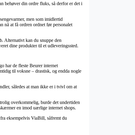
n behøver din ordre fluks, så derfor er det i
r sengevarmer, men som imidlertid
an nå at få ordren ordnet før personalet
løb. Alternativt kan du snuppe den
ret dine produkter til et udleveringssted.
rgo har de fleste Beurer internet
tidig til voksne – drastisk, og endda nogle
dler, således at man ikke er i tvivl om at
 utrolig overkommelig, burde det undertiden
 skærmer en imod uærlige internet shops.
 fra eksempelvis ViaBill, såfremt du