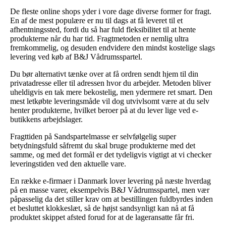
De fleste online shops yder i vore dage diverse former for fragt.
En af de mest populære er nu til dags at få leveret til et
afhentningssted, fordi du så har fuld fleksibilitet til at hente
produkterne når du har tid. Fragtmetoden er nemlig ultra
fremkommelig, og desuden endvidere den mindst kostelige slags
levering ved køb af B&J Vådrumsspartel.
Du bør alternativt tænke over at få ordren sendt hjem til din
privatadresse eller til adressen hvor du arbejder. Metoden bliver
uheldigvis en tak mere bekostelig, men ydermere ret smart. Den
mest letkøbte leveringsmåde vil dog utvivlsomt være at du selv
henter produkterne, hvilket beroer på at du lever lige ved e-
butikkens arbejdslager.
Fragttiden på Sandspartelmasse er selvfølgelig super
betydningsfuld såfremt du skal bruge produkterne med det
samme, og med det formål er det tydeligvis vigtigt at vi checker
leveringstiden ved den aktuelle vare.
En række e-firmaer i Danmark lover levering på næste hverdag
på en masse varer, eksempelvis B&J Vådrumsspartel, men vær
påpasselig da det stiller krav om at bestillingen fuldbyrdes inden
et besluttet klokkeslæt, så de højst sandsynligt kan nå at få
produktet skippet afsted forud for at de lageransatte får fri.