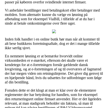
passer på køberen overfor svindlende internet firmaer.
Vi anbefaler bestillinger med betalingskort eller betalinger med
mobilen. Som alternativ kunne du vælge en løsning på
afbetaling som for eksempel ViaBill, i tilfælde af at du har i
sinde at betale omkostningerne over flere uger.
Inden folk handler i en online butik bør man når alt kommer til
alt bese butikkens forretningsaftale, dog er det i mange tilfælde
ikke særlig sjovt.
En nemmere løsning er at bemærke hvorvidt online
virksomheden er e-mærket, eftersom det skulle være et
kendetegn for at e-forretningen forstår gældende dansk
lovgivning, og at e-forretningen af og til overværes af fagmænd
der har megen viden om retningslinjerne. Det giver dig genvej til
en hjælpende hånd, hvis du udsættes for udfordringer som følge
af din bestilling.
Foruden dette er det klogt at man er klar over de elementære
reglementer der har betydning for handlen, som for eksempel
den returneringsret online firmaet anvender. Her er det ligeledes
relevant, at man stadigvæk beholder sin faktura, så man til
enhver tid kan påvise bestillingen af B&J Vådrumsspartel,