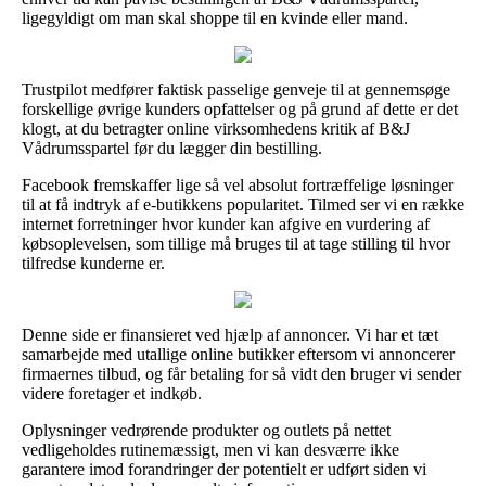
ligegyldigt om man skal shoppe til en kvinde eller mand.
Trustpilot medfører faktisk passelige genveje til at gennemsøge
forskellige øvrige kunders opfattelser og på grund af dette er det
klogt, at du betragter online virksomhedens kritik af B&J
Vådrumsspartel før du lægger din bestilling.
Facebook fremskaffer lige så vel absolut fortræffelige løsninger
til at få indtryk af e-butikkens popularitet. Tilmed ser vi en række
internet forretninger hvor kunder kan afgive en vurdering af
købsoplevelsen, som tillige må bruges til at tage stilling til hvor
tilfredse kunderne er.
Denne side er finansieret ved hjælp af annoncer. Vi har et tæt
samarbejde med utallige online butikker eftersom vi annoncerer
firmaernes tilbud, og får betaling for så vidt den bruger vi sender
videre foretager et indkøb.
Oplysninger vedrørende produkter og outlets på nettet
vedligeholdes rutinemæssigt, men vi kan desværre ikke
garantere imod forandringer der potentielt er udført siden vi