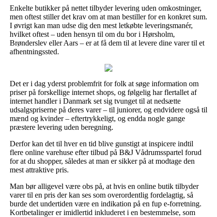
Enkelte butikker på nettet tilbyder levering uden omkostninger,
men oftest stiller det krav om at man bestiller for en konkret sum.
I øvrigt kan man udse dig den mest letkøbte leveringsmanér,
hvilket oftest – uden hensyn til om du bor i Hørsholm,
Brønderslev eller Aars – er at få dem til at levere dine varer til et
afhentningssted.
Det er i dag yderst problemfrit for folk at søge information om
priser på forskellige internet shops, og følgelig har flertallet af
internet handler i Danmark set sig tvunget til at nedsætte
udsalgspriserne på deres varer – til juniorer, og endvidere også til
mænd og kvinder – eftertrykkeligt, og endda nogle gange
præstere levering uden beregning.
Derfor kan det til hver en tid blive gunstigt at inspicere indtil
flere online varehuse efter tilbud på B&J Vådrumsspartel forud
for at du shopper, således at man er sikker på at modtage den
mest attraktive pris.
Man bør alligevel være obs på, at hvis en online butik tilbyder
varer til en pris der kan ses som overordentlig fordelagtig, så
burde det undertiden være en indikation på en fup e-forretning.
Kortbetalinger er imidlertid inkluderet i en bestemmelse, som