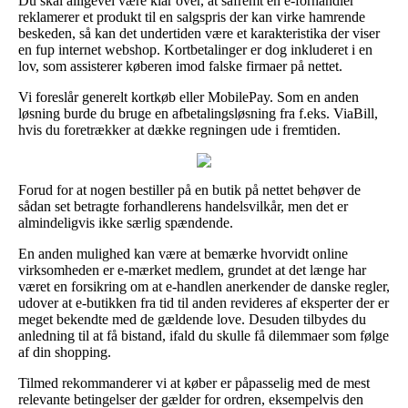
Du skal alligevel være klar over, at såfremt en e-forhandler
reklamerer et produkt til en salgspris der kan virke hamrende
beskeden, så kan det undertiden være et karakteristika der viser
en fup internet webshop. Kortbetalinger er dog inkluderet i en
lov, som assisterer køberen imod falske firmaer på nettet.
Vi foreslår generelt kortkøb eller MobilePay. Som en anden
løsning burde du bruge en afbetalingsløsning fra f.eks. ViaBill,
hvis du foretrækker at dække regningen ude i fremtiden.
Forud for at nogen bestiller på en butik på nettet behøver de
sådan set betragte forhandlerens handelsvilkår, men det er
almindeligvis ikke særlig spændende.
En anden mulighed kan være at bemærke hvorvidt online
virksomheden er e-mærket medlem, grundet at det længe har
været en forsikring om at e-handlen anerkender de danske regler,
udover at e-butikken fra tid til anden revideres af eksperter der er
meget bekendte med de gældende love. Desuden tilbydes du
anledning til at få bistand, ifald du skulle få dilemmaer som følge
af din shopping.
Tilmed rekommanderer vi at køber er påpasselig med de mest
relevante betingelser der gælder for ordren, eksempelvis den