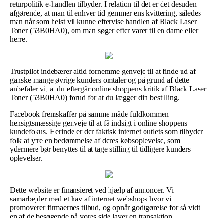
returpolitik e-handlen tilbyder. I relation til det er det desuden
afgørende, at man til enhver tid gemmer ens kvittering, således
man når som helst vil kunne eftervise handlen af Black Laser
Toner (53B0HA0), om man søger efter varer til en dame eller
herre.
Trustpilot indebærer altid fornemme genveje til at finde ud af
ganske mange øvrige kunders omtaler og på grund af dette
anbefaler vi, at du eftergår online shoppens kritik af Black Laser
Toner (53B0HA0) forud for at du lægger din bestilling.
Facebook fremskaffer på samme måde fuldkommen
hensigtsmæssige genveje til at få indsigt i online shoppens
kundefokus. Herinde er der faktisk internet outlets som tilbyder
folk at ytre en bedømmelse af deres købsoplevelse, som
ydermere bør benyttes til at tage stilling til tidligere kunders
oplevelser.
Dette website er finansieret ved hjælp af annoncer. Vi
samarbejder med et hav af internet webshops hvor vi
promoverer firmaernes tilbud, og opnår godtgørelse for så vidt
en af de besøgende på vores side laver en transaktion.