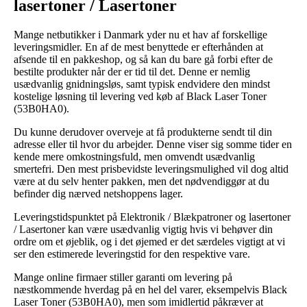
lasertoner / Lasertoner
Mange netbutikker i Danmark yder nu et hav af forskellige
leveringsmidler. En af de mest benyttede er efterhånden at
afsende til en pakkeshop, og så kan du bare gå forbi efter de
bestilte produkter når der er tid til det. Denne er nemlig
usædvanlig gnidningsløs, samt typisk endvidere den mindst
kostelige løsning til levering ved køb af Black Laser Toner
(53B0HA0).
Du kunne derudover overveje at få produkterne sendt til din
adresse eller til hvor du arbejder. Denne viser sig somme tider en
kende mere omkostningsfuld, men omvendt usædvanlig
smertefri. Den mest prisbevidste leveringsmulighed vil dog altid
være at du selv henter pakken, men det nødvendiggør at du
befinder dig nærved netshoppens lager.
Leveringstidspunktet på Elektronik / Blækpatroner og lasertoner
/ Lasertoner kan være usædvanlig vigtig hvis vi behøver din
ordre om et øjeblik, og i det øjemed er det særdeles vigtigt at vi
ser den estimerede leveringstid for den respektive vare.
Mange online firmaer stiller garanti om levering på
næstkommende hverdag på en hel del varer, eksempelvis Black
Laser Toner (53B0HA0), men som imidlertid påkræver at