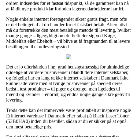
ordren indsendes før et fastsat tidspunkt, så de garanteret kan nå
at få dit nye produkt klar forinden lagermedarbejderne har fri.
Nogle enkelte internet foretagender sikrer gratis fragt, men ofte
er det betinget af at du handler for et fastslået beløb. Alternativt
må du foretrække den mest betalelige metode til levering, hvilket
mange gange – ligegyldigt om du befinder sig ved Køge,
Middelfart eller Ebeltoft – vil blive at få fragtmanden til at levere
bestillingen til et udleveringssted.
Det er jo efterhånden i høj grad hensigtsmæssigt for almindelige
dødelige at vurdere prisniveauet i blandt flere internet selskaber,
og følgelig har en lang række internet selskaber i Danmark ikke
kunne lade være med at tvinge prisniveauet på specielt deres
bedst i test produkter – til piger og drenge, men ligeledes til
mænd og kvinder – enormt, og endda nogle gange sikre gebyrfri
levering.
Trods dette kan det immervæk være profitabelt at inspicere nogle
få internet varehuse i Danmark efter rabat på Black Laser Toner
(53B0HA0) inden du bestiller, sådan at du er sikker på at opnå
den mest betalelige pris.