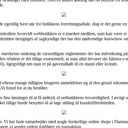
de.
 egentlig have øje for butikkens forretningsaftale, dog er det gerne e
rollere hvorvidt webbutikken er e-mærket medlem, som kan være et bil
ndertiden besigtiges af sagkyndige der har den nødvendige knowhow om r
å mærkerne omkring de væsentligste reglementer der har indvirkning på
den relation er det tillige essesentielt, at man altid bevarer sin faktura
), ligegyldigt om man er på gaveindkøb til en mand eller kvinde.
il at efterse mange tidligere brugeres anmeldelser og af den grund reko
 forud for at du bestiller.
s fine løsninger til at få indtryk af netbutikkens troværdighed. I øvrigt
 tillige burde benyttes til at tage stilling til kundetilfredsheden.
er. Vi har faste samarbejder med nogle forskellige online shops i Danm
gere vi sender videre fuldfører en transaktion.