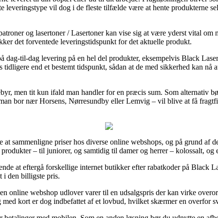
 leveringstype vil dog i de fleste tilfælde være at hente produkterne sel
troner og lasertoner / Lasertoner kan vise sig at være yderst vital om m
ekker det forventede leveringstidspunkt for det aktuelle produkt.
 på dag-til-dag levering på en hel del produkter, eksempelvis Black
es tidligere end et bestemt tidspunkt, sådan at de med sikkerhed kan nå a
byr, men tit kun ifald man handler for en præcis sum. Som alternativ b
man bor nær Horsens, Nørresundby eller Lemvig – vil blive at få fragtfirm
re at sammenligne priser hos diverse online webshops, og på grund af dett
rodukter – til juniorer, og samtidig til damer og herrer – kolossalt, og
gende at eftergå forskellige internet butikker efter rabatkoder på Bla
 i den billigste pris.
n online webshop udlover varer til en udsalgspris der kan virke overord
 med kort er dog indbefattet af et lovbud, hvilket skærmer en overfor s
ller betalinger med mobilen. Som en anden løsning bør du udnytte en afbe