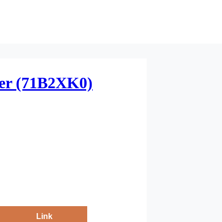
ner (71B2XK0)
Link