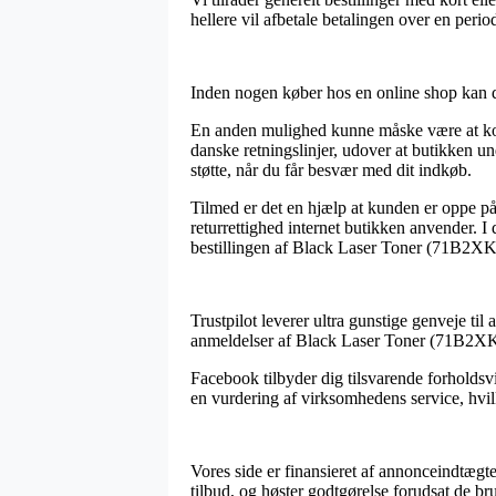
hellere vil afbetale betalingen over en perio
Inden nogen køber hos en online shop kan de
En anden mulighed kunne måske være at kont
danske retningslinjer, udover at butikken u
støtte, når du får besvær med dit indkøb.
Tilmed er det en hjælp at kunden er oppe p
returrettighed internet butikken anvender. I 
bestillingen af Black Laser Toner (71B2XK0
Trustpilot leverer ultra gunstige genveje t
anmeldelser af Black Laser Toner (71B2XK0)
Facebook tilbyder dig tilsvarende forholdsvi
en vurdering af virksomhedens service, hvilket
Vores side er finansieret af annonceindtægt
tilbud, og høster godtgørelse forudsat de bru