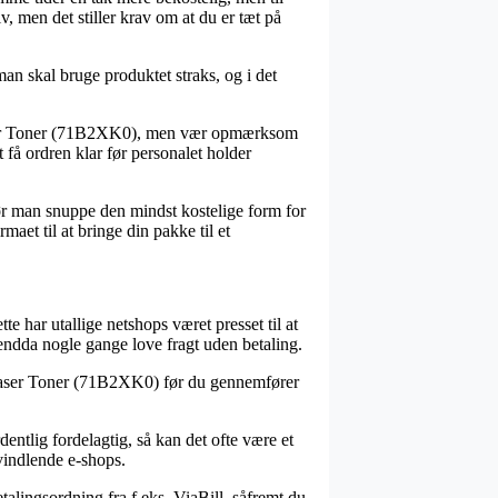
v, men det stiller krav om at du er tæt på
an skal bruge produktet straks, og i det
 Laser Toner (71B2XK0), men vær opmærksom
t få ordren klar før personalet holder
ør man snuppe den mindst kostelige form for
aet til at bringe din pakke til et
e har utallige netshops været presset til at
 endda nogle gange love fragt uden betaling.
ck Laser Toner (71B2XK0) før du gennemfører
entlig fordelagtig, så kan det ofte være et
vindlende e-shops.
talingsordning fra f.eks. ViaBill, såfremt du