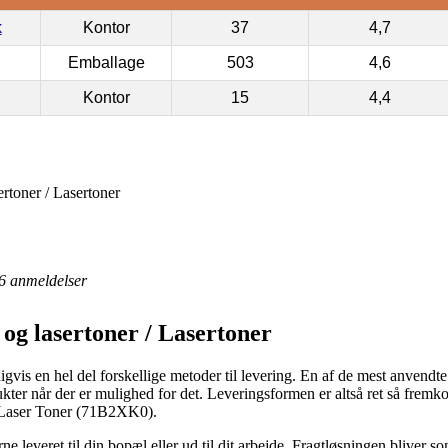
k
Kontor
37
4,7
Emballage
503
4,6
Kontor
15
4,4
rtoner / Lasertoner
6
anmeldelser
og lasertoner / Lasertoner
gvis en hel del forskellige metoder til levering. En af de mest anvendte 
ter når der er mulighed for det. Leveringsformen er altså ret så fremk
k Laser Toner (71B2XK0).
e leveret til din bopæl eller ud til dit arbejde. Fragtløsningen bliver s