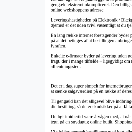
gengæld ekstremt ukompliceret. Den billigste
online webshoppens adresse.
Leveringshastigheden på Elektronik / Blækpa
øjemed er det uden tvivl væsentligt at du tj
En lang række internet foretagender byder
på at det betinges af at bestillingen anbring
fyraften.
Enkelte e-firmaer byder på levering uden ge
fragt, der i mange tilfælde – ligegyldigt om 
afhentningssted.
Det er i dag super simpelt for internetbruge
at sænke salgsværdien på en række af deres p
Til gengæld kan det alligevel blive indbrin
din bestilling, så du er skudsikker på at få fat
Du bør imidlertid være årvågen med, at når e
tegn på en snydagtig online butik. Shopping
Vi tilråder generelt bestillinger med kort e