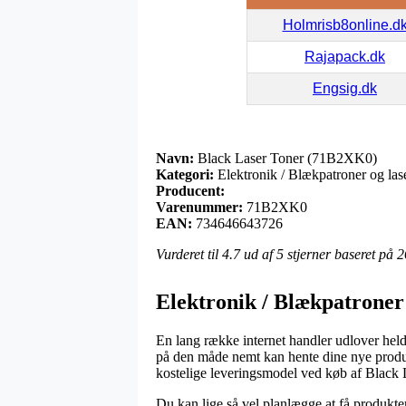
Holmrisb8online.d
Rajapack.dk
Engsig.dk
Navn:
Black Laser Toner (71B2XK0)
Kategori:
Elektronik / Blækpatroner og lase
Producent:
Varenummer:
71B2XK0
EAN:
734646643726
Vurderet til
4.7
ud af 5 stjerner baseret på
2
Elektronik / Blækpatroner 
En lang række internet handler udlover heldi
på den måde nemt kan hente dine nye produk
kostelige leveringsmodel ved køb af Blac
Du kan lige så vel planlægge at få produktern