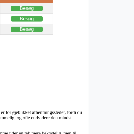
Besøg
Besøg
Besøg
er for øjeblikket afhentningssteder, fordi du
ommelig, og ofte endvidere den mindst
omme tider en tak mere bekostelig, men til