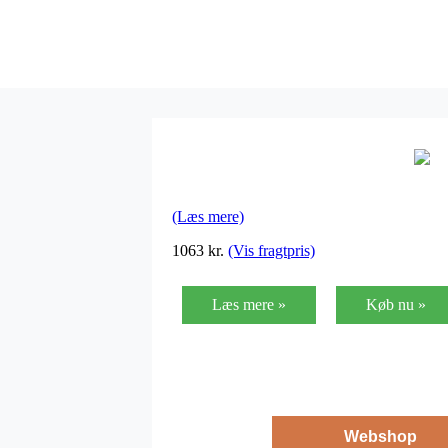
(Læs mere)
1063
kr.
(Vis fragtpris)
Læs mere »
Køb nu »
Webshop