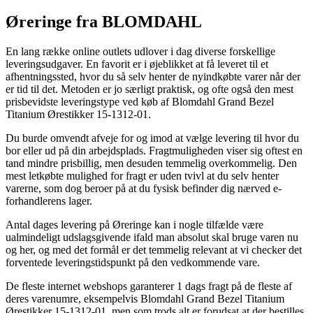
Øreringe fra BLOMDAHL
En lang række online outlets udlover i dag diverse forskellige
leveringsudgaver. En favorit er i øjeblikket at få leveret til et
afhentningssted, hvor du så selv henter de nyindkøbte varer når der
er tid til det. Metoden er jo særligt praktisk, og ofte også den mest
prisbevidste leveringstype ved køb af Blomdahl Grand Bezel
Titanium Ørestikker 15-1312-01.
Du burde omvendt afveje for og imod at vælge levering til hvor du
bor eller ud på din arbejdsplads. Fragtmuligheden viser sig oftest en
tand mindre prisbillig, men desuden temmelig overkommelig. Den
mest letkøbte mulighed for fragt er uden tvivl at du selv henter
varerne, som dog beroer på at du fysisk befinder dig nærved e-
forhandlerens lager.
Antal dages levering på Øreringe kan i nogle tilfælde være
ualmindeligt udslagsgivende ifald man absolut skal bruge varen nu
og her, og med det formål er det temmelig relevant at vi checker det
forventede leveringstidspunkt på den vedkommende vare.
De fleste internet webshops garanterer 1 dags fragt på de fleste af
deres varenumre, eksempelvis Blomdahl Grand Bezel Titanium
Ørestikker 15-1312-01, men som trods alt er forudsat at der bestilles