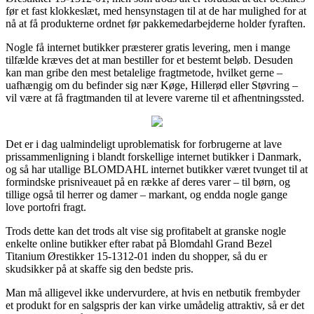
før et fast klokkeslæt, med hensynstagen til at de har mulighed for at
nå at få produkterne ordnet før pakkemedarbejderne holder fyraften.
Nogle få internet butikker præsterer gratis levering, men i mange
tilfælde kræves det at man bestiller for et bestemt beløb. Desuden
kan man gribe den mest betalelige fragtmetode, hvilket gerne –
uafhængig om du befinder sig nær Køge, Hillerød eller Støvring –
vil være at få fragtmanden til at levere varerne til et afhentningssted.
Det er i dag ualmindeligt uproblematisk for forbrugerne at lave
prissammenligning i blandt forskellige internet butikker i Danmark,
og så har utallige BLOMDAHL internet butikker været tvunget til at
formindske prisniveauet på en række af deres varer – til børn, og
tillige også til herrer og damer – markant, og endda nogle gange
love portofri fragt.
Trods dette kan det trods alt vise sig profitabelt at granske nogle
enkelte online butikker efter rabat på Blomdahl Grand Bezel
Titanium Ørestikker 15-1312-01 inden du shopper, så du er
skudsikker på at skaffe sig den bedste pris.
Man må alligevel ikke undervurdere, at hvis en netbutik frembyder
et produkt for en salgspris der kan virke umådelig attraktiv, så er det