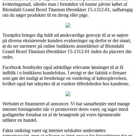
kvitteringsmail, således man i fremtiden vil kunne påvise købet af
Blomdahl Grand Bezel Titanium Ørestikker 15-1312-01, uafhængig
om du søger produkter til en dreng eller pige.
Trustpilot bringer dig fuldt ud ønskværdige genveje til at se nøjere
på diverse eksisterende kunders evalueringer og derfor er det smart,
at du ser nærmere på online butikkens anmeldelser af Blomdahl
Grand Bezel Titanium Ørestikker 15-1312-01 inden du placerer din
ordre.
Facebook frembyder også adskillige relevante løsninger til at få
indblik i e-butikkens kundefokus. I øvrigt er der faktisk e-firmaer
som gør det muligt at frembringe en vurdering af købsoplevelsen,
hvilket også bør udnyttes til at vurdere tilfredsheden hos kunderne.
Websitet er finansieret af annoncer. Vi har samarbejder med mange
internet foretagender når vi promoverer deres varer, og tager imod
godtgørelse forudsat en af de besøgende på vores hjemmeside
udfører en handel.
Fakta omkring varer og internet selskaber understøttes
rutinemæssigt, men vi påtager os intet ansvar for forandringer der er