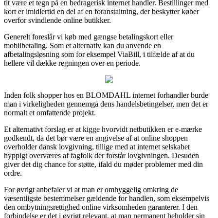
tit være et tegn på en bedragerisk internet handler. Bestillinger med
kort er imidlertid en del af en foranstaltning, der beskytter køber
overfor svindlende online butikker.
Generelt foreslår vi køb med gængse betalingskort eller
mobilbetaling. Som et alternativ kan du anvende en
afbetalingsløsning som for eksempel ViaBill, i tilfælde af at du
hellere vil dække regningen over en periode.
Inden folk shopper hos en BLOMDAHL internet forhandler burde
man i virkeligheden gennemgå dens handelsbetingelser, men det er
normalt et omfattende projekt.
Et alternativt forslag er at kigge hvorvidt netbutikken er e-mærke
godkendt, da det bør være en angivelse af at online shoppen
overholder dansk lovgivning, tillige med at internet selskabet
hyppigt overværes af fagfolk der forstår lovgivningen. Desuden
giver det dig chance for støtte, ifald du møder problemer med din
ordre.
For øvrigt anbefaler vi at man er omhyggelig omkring de
væsentligste bestemmelser gældende for handlen, som eksempelvis
den ombytningsrettighed online virksomheden garanterer. I den
forbindelse er det i øvrigt relevant, at man permanent beholder sin